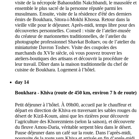
visite de la nécropole Bahaouddin Nakchbandi, le mausolée et
ensemble le plus sacré de la personne réputée parmi les
musulmans. Ensuite, visite de la résidence d'été des derniers
émirs de Boukhara, Sitora-i-Mokhi Khossa. Retour dans la
vieille ville pour le déjeuner. Après-midi, temps libre pour des
découvertes personnelles. Conseil : visite de l’atelier-musée
du créateur de marionnettes traditionnelles, de l’atelier du
photographe professionnel Shavkat Boltaev, ou de l’atelier du
miniaturiste Davron Toshev. Visite des coupoles des
marchands du XVIe siècle, où vous pouvez trouver les
ateliers-boutiques des artisans et découvrir la procédure de
leur travail. Dîner dans la maison traditionnelle du chef de
cuisine de Boukhara. Logement à l’hôtel.
day 14
Boukhara - Khiva (route de 450 km, environ 7 h de route)
Petit déjeuner à l’hôtel. À 09h00, accueil par le chauffeur et
départ en direction de Khiva en traversant les sables rouges du
désert de Kizil-Koum, ainsi que les rizières pour découvrir
l’agriculture des Khorezmiens (selon la saison), et découverte
du fleuve Amou-Daria, véritable serpent bleu dans le désert.
Pause déjeuner dans un café sur la route. Dans l’après-midi,
poursuite de la route vers Khiva et arrivée en fin d’après-midi.