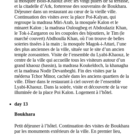
la mosquée Bolo-Khaouz avec les vingt piliers de sa terrasse,
et la citadelle d’Ark, forteresse des souverains de Boukhara.
Déjeuner dans un restaurant au cœur de la vieille ville.
Continuation des visites avec la place Poi-Kalyan, qui
regroupe la madrasa Miri-Arab, la mosquée Kalon et le
minaret Kalon ; la madrasa Oulougbeg et Abdoulaziz Khan,
le Tok-i-Zargaron ou les coupoles des bijoutiers, le Tim (le
marché couvert) Abdhoulla Khan, où l’on trouve de belles
soieries tissées à la main ; la mosquée Magok-i-Attari, l’une
des plus anciennes de la ville, située sur le site d’un ancien
temple zoroastrien. Visite de l’ensemble du Lyabi-Khaouz, le
centre de la ville qui accueille tous les visiteurs autour d’un
grand khaouz (bassin), la madrasa Koukeldoch, la khanagha
et la madrasa Nodir Devanbeghi. Fin des visites par la
médersa Tchor Minor, cachée dans les anciens quartiers de la
ville. Dîner dans le restaurant à ciel ouvert de l’ensemble
Lyabi-Khaouz. Dans la soirée, visite et découverte de la vue
illuminée de la place Poi Kalon. Logement à l’hôtel.
day 13
Boukhara
Petit déjeuner à l’hôtel. Continuation des visites de Boukhara
par les monuments extérieurs de la ville. En premier lieu,