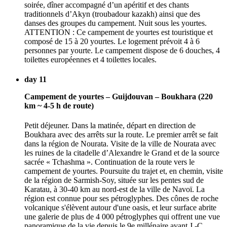
soirée, dîner accompagné d’un apéritif et des chants
traditionnels d’Akyn (troubadour kazakh) ainsi que des
danses des groupes du campement. Nuit sous les yourtes.
ATTENTION : Ce campement de yourtes est touristique et
composé de 15 à 20 yourtes. Le logement prévoit 4 à 6
personnes par yourte. Le campement dispose de 6 douches, 4
toilettes européennes et 4 toilettes locales.
day 11
Campement de yourtes – Guijdouvan – Boukhara (220
km ~ 4-5 h de route)
Petit déjeuner. Dans la matinée, départ en direction de
Boukhara avec des arrêts sur la route. Le premier arrêt se fait
dans la région de Nourata. Visite de la ville de Nourata avec
les ruines de la citadelle d’Alexandre le Grand et de la source
sacrée « Tchashma ». Continuation de la route vers le
campement de yourtes. Poursuite du trajet et, en chemin, visite
de la région de Sarmish-Soy, située sur les pentes sud de
Karatau, à 30-40 km au nord-est de la ville de Navoï. La
région est connue pour ses pétroglyphes. Des cônes de roche
volcanique s'élèvent autour d'une oasis, et leur surface abrite
une galerie de plus de 4 000 pétroglyphes qui offrent une vue
panoramique de la vie depuis le 9e millénaire avant J.-C.