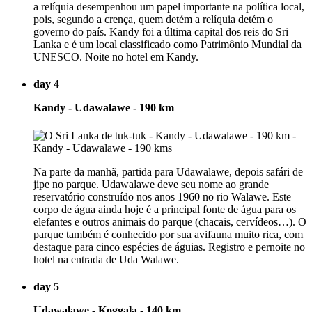
a relíquia desempenhou um papel importante na política local,
pois, segundo a crença, quem detém a relíquia detém o
governo do país. Kandy foi a última capital dos reis do Sri
Lanka e é um local classificado como Patrimônio Mundial da
UNESCO. Noite no hotel em Kandy.
day 4
Kandy - Udawalawe - 190 km
Na parte da manhã, partida para Udawalawe, depois safári de
jipe no parque. Udawalawe deve seu nome ao grande
reservatório construído nos anos 1960 no rio Walawe. Este
corpo de água ainda hoje é a principal fonte de água para os
elefantes e outros animais do parque (chacais, cervídeos…). O
parque também é conhecido por sua avifauna muito rica, com
destaque para cinco espécies de águias. Registro e pernoite no
hotel na entrada de Uda Walawe.
day 5
Udawalawe - Koggala - 140 km