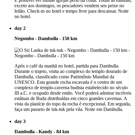
É possível ver muitas igrejas perto da costa. Todas as manhãs,
exceto aos domingos, os pescadores vendem seu peixe no
leilão. Check-in no hotel e tempo livre para descansar. Noite
no hotel.
day 2
Negombo - Dambulla - 150 km
Após o café da manhã no hotel, partida para Dambulla.
Durante o trajeto, visita ao complexo do templo dourado de
Dambulla, classificado como Patrimônio Mundial da
UNESCO. Esta grande rocha escavada é o centro de um
complexo de templo-caverna budista estabelecido no século
III a.C. e ocupado desde então. Você poderá admirar incríveis
estátuas de Buda distribuídas em cinco grandes cavernas. A
vista da planície do topo da rocha é excepcional. Em seguida,
faça um passeio de tuk-tuk pela vila. Noite em Dambulla.
day 3
Dambulla - Kandy - 84 km