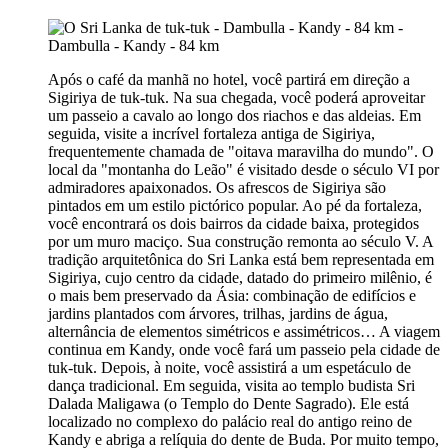
Após o café da manhã no hotel, você partirá em direção a
Sigiriya de tuk-tuk. Na sua chegada, você poderá aproveitar
um passeio a cavalo ao longo dos riachos e das aldeias. Em
seguida, visite a incrível fortaleza antiga de Sigiriya,
frequentemente chamada de "oitava maravilha do mundo". O
local da "montanha do Leão" é visitado desde o século VI por
admiradores apaixonados. Os afrescos de Sigiriya são
pintados em um estilo pictórico popular. Ao pé da fortaleza,
você encontrará os dois bairros da cidade baixa, protegidos
por um muro maciço. Sua construção remonta ao século V. A
tradição arquitetônica do Sri Lanka está bem representada em
Sigiriya, cujo centro da cidade, datado do primeiro milênio, é
o mais bem preservado da Ásia: combinação de edifícios e
jardins plantados com árvores, trilhas, jardins de água,
alternância de elementos simétricos e assimétricos… A viagem
continua em Kandy, onde você fará um passeio pela cidade de
tuk-tuk. Depois, à noite, você assistirá a um espetáculo de
dança tradicional. Em seguida, visita ao templo budista Sri
Dalada Maligawa (o Templo do Dente Sagrado). Ele está
localizado no complexo do palácio real do antigo reino de
Kandy e abriga a relíquia do dente de Buda. Por muito tempo,