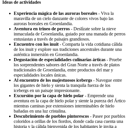
Ideas de actividades
Experiencia mágica de las auroras boreales
- Viva la
maravilla de un cielo danzante de colores vivos bajo las
auroras boreales en Groenlandia.
Aventura en trineo de perros
- Deslízate sobre la nieve
inmaculada de Groenlandia, guiado por una manada de perros
entusiastas a través de paisajes grandiosos.
Encuentro con los inuit
- Comparta la vida cotidiana cálida
de los inuit y explore sus tradiciones ancestrales durante una
auténtica inmersión en Groenlandia.
Degustación de especialidades culinarias árticas
- Pruebe
los sorprendentes sabores del Gran Norte a través de platos
tradicionales de Groenlandia, entre productos del mar y
especialidades locales únicas.
Al encuentro de los majestuosos icebergs
- Navegue entre
los gigantes de hielo y sienta la tranquila fuerza de los
icebergs en un paisaje impresionante.
Excursión por la capa de hielo polar
- Emprende una
aventura en la capa de hielo polar y siente la pureza del Ártico
mientras caminas por extensiones interminables de hielo
bañadas en una luz cristalina.
Descubrimiento de pueblos pintorescos
- Pasee por pueblos
coloridos a orillas de los fiordos, donde cada casa cuenta una
historia y la cálida bienvenida de los habitantes le invita a