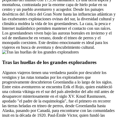
montañosa, contrastada por la enorme capa de hielo polar en su
centro y un pueblo aventurero y acogedor. Desde los paisajes
desérticos del Ártico del Gran Norte hasta las influencias atlánticas y
las exuberantes explotaciones ovinas del sur, la diversidad cultural y
climática moldea la vida de los groenlandeses. La caza, la pesca e
Internet inalámbrico permiten mantener el contacto con sus raíces.
Los groenlandeses viven bajo las auroras boreales en invierno y el
sol de medianoche en verano, donde el trineo de perros y el
monopatín coexisten. Este destino emocionante es ideal para los
viajeros en busca de aventura y descubrimiento cultural.
Tras las huellas de los grandes exploradores
Algunos viajeros tienen una verdadera pasión por descubrir los
vestigios y las rutas tomadas por los exploradores que
progresivamente descubrieron Groenlandia a lo largo de los siglos.
Entre estos aventureros se encuentra Erik el Rojo, quien estableció
una colonia vikinga en el sur del país alrededor del año mil antes de
desaparecer misteriosamente en el siglo XV. Knud Rasmussen,
apodado "el padre de la esquimología", fue el primero en recorrer
las tierras heladas en trineo de perros, desde Groenlandia hasta
Alaska, pasando por Canadá, para encontrarse con las comunidades
inuit en la década de 1920. Paul-Émile Victor, quien fundó las