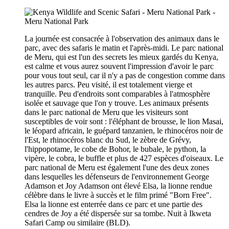
La journée est consacrée à l'observation des animaux dans le
parc, avec des safaris le matin et l'après-midi. Le parc national
de Meru, qui est l'un des secrets les mieux gardés du Kenya,
est calme et vous aurez souvent l'impression d'avoir le parc
pour vous tout seul, car il n'y a pas de congestion comme dans
les autres parcs. Peu visité, il est totalement vierge et
tranquille. Peu d'endroits sont comparables à l'atmosphère
isolée et sauvage que l'on y trouve. Les animaux présents
dans le parc national de Meru que les visiteurs sont
susceptibles de voir sont : l'éléphant de brousse, le lion Masai,
le léopard africain, le guépard tanzanien, le rhinocéros noir de
l'Est, le rhinocéros blanc du Sud, le zèbre de Grévy,
l'hippopotame, le cobe de Bohor, le bubale, le python, la
vipère, le cobra, le buffle et plus de 427 espèces d'oiseaux. Le
parc national de Meru est également l'une des deux zones
dans lesquelles les défenseurs de l'environnement George
Adamson et Joy Adamson ont élevé Elsa, la lionne rendue
célèbre dans le livre à succès et le film primé "Born Free".
Elsa la lionne est enterrée dans ce parc et une partie des
cendres de Joy a été dispersée sur sa tombe. Nuit à Ikweta
Safari Camp ou similaire (BLD).