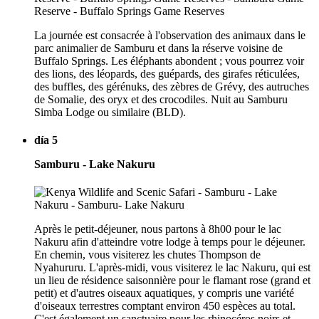
La journée est consacrée à l'observation des animaux dans le
parc animalier de Samburu et dans la réserve voisine de
Buffalo Springs. Les éléphants abondent ; vous pourrez voir
des lions, des léopards, des guépards, des girafes réticulées,
des buffles, des gérénuks, des zèbres de Grévy, des autruches
de Somalie, des oryx et des crocodiles. Nuit au Samburu
Simba Lodge ou similaire (BLD).
día 5
Samburu - Lake Nakuru
Après le petit-déjeuner, nous partons à 8h00 pour le lac
Nakuru afin d'atteindre votre lodge à temps pour le déjeuner.
En chemin, vous visiterez les chutes Thompson de
Nyahururu. L'après-midi, vous visiterez le lac Nakuru, qui est
un lieu de résidence saisonnière pour le flamant rose (grand et
petit) et d'autres oiseaux aquatiques, y compris une variété
d'oiseaux terrestres comptant environ 450 espèces au total.
C'est également un sanctuaire pour les rhinocéros noirs et