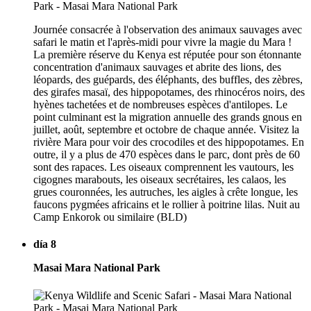
Journée consacrée à l'observation des animaux sauvages avec
safari le matin et l'après-midi pour vivre la magie du Mara !
La première réserve du Kenya est réputée pour son étonnante
concentration d'animaux sauvages et abrite des lions, des
léopards, des guépards, des éléphants, des buffles, des zèbres,
des girafes masaï, des hippopotames, des rhinocéros noirs, des
hyènes tachetées et de nombreuses espèces d'antilopes. Le
point culminant est la migration annuelle des grands gnous en
juillet, août, septembre et octobre de chaque année. Visitez la
rivière Mara pour voir des crocodiles et des hippopotames. En
outre, il y a plus de 470 espèces dans le parc, dont près de 60
sont des rapaces. Les oiseaux comprennent les vautours, les
cigognes marabouts, les oiseaux secrétaires, les calaos, les
grues couronnées, les autruches, les aigles à crête longue, les
faucons pygmées africains et le rollier à poitrine lilas. Nuit au
Camp Enkorok ou similaire (BLD)
día 8
Masai Mara National Park