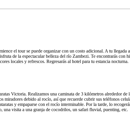
ience el tour se puede organizar con un costo adicional. A tu llegada al 
y disfruta de la espectacular belleza del río Zambezi. Te encontrarás con
icores locales y refrescos. Regresarás al hotel para tu estancia nocturna.
ratas Victoria. Realizamos una caminata de 3 kilómetros alrededor de las
os miradores debido al rocío, así que recuerde cubrir sus teléfonos cel
ataratas y empaparse con el rocío interminable. Por la tarde, lo recogerá
una visita a una granja de cocodrilos, un safari fluvial, puenting, etc.