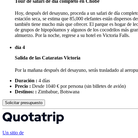
Tour de safari de día completo en Chobe
Hoy, después del desayuno, proceda a un safari de día completo
estación seca, se estima que 85,000 elefantes están dispersos d
también tiene mucho más que ofrecer. El parque es hogar de leon
de grupos de hipopótamos y algunos de los cocodrilos más grande
almuerzo. Por la noche, regrese a su hotel en Victoria Falls.
día 4
Salida de las Cataratas Victoria
Por la mañana después del desayuno, serás trasladado al aeropue
Duración :
4 días
Precio :
Desde 1040 € por persona
(sin billetes de avión)
Destinos: :
Zimbabue, Botswana
Solicitar presupuesto
Un sitio de