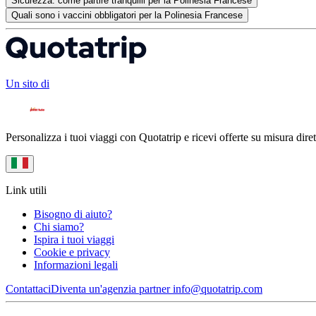
Sicurezza: come partire tranquilli per la Polinesia Francese
Quali sono i vaccini obbligatori per la Polinesia Francese
Un sito di
Personalizza i tuoi viaggi con Quotatrip e ricevi offerte su misura diret
Link utili
Bisogno di aiuto?
Chi siamo?
Ispira i tuoi viaggi
Cookie e privacy
Informazioni legali
Contattaci
Diventa un'agenzia partner
info@quotatrip.com