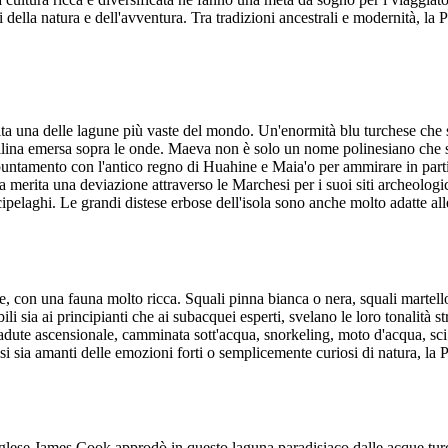
i della natura e dell'avventura. Tra tradizioni ancestrali e modernità, la 
ita una delle lagune più vaste del mondo. Un'enormità blu turchese che s
rallina emersa sopra le onde. Maeva non è solo un nome polinesiano che 
puntamento con l'antico regno di Huahine e Maia'o per ammirare in partic
 merita una deviazione attraverso le Marchesi per i suoi siti archeologici
rcipelaghi. Le grandi distese erbose dell'isola sono anche molto adatte al
 con una fauna molto ricca. Squali pinna bianca o nera, squali martello,
ili sia ai principianti che ai subacquei esperti, svelano le loro tonalità 
cadute ascensionale, camminata sott'acqua, snorkeling, moto d'acqua, sci 
si sia amanti delle emozioni forti o semplicemente curiosi di natura, la 
lese James Cook approdò in questo laguna paradisiaco dalle acque turche