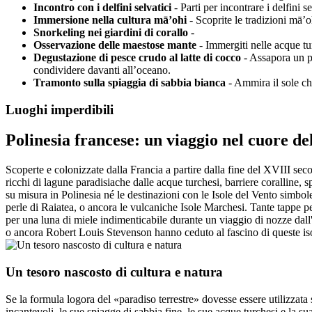
Incontro con i delfini selvatici
- Parti per incontrare i delfini 
Immersione nella cultura mā’ohi
- Scoprite le tradizioni mā’o
Snorkeling nei giardini di corallo
-
Osservazione delle maestose mante
- Immergiti nelle acque tu
Degustazione di pesce crudo al latte di cocco
- Assapora un pi
condividere davanti all’oceano.
Tramonto sulla spiaggia di sabbia bianca
- Ammira il sole che
Luoghi imperdibili
Polinesia francese: un viaggio nel cuore de
Scoperte e colonizzate dalla Francia a partire dalla fine del XVIII se
ricchi di lagune paradisiache dalle acque turchesi, barriere coralline
su misura in Polinesia né le destinazioni con le Isole del Vento simboleg
perle di Raiatea, o ancora le vulcaniche Isole Marchesi. Tante tappe per
per una luna di miele indimenticabile durante un viaggio di nozze dal
o ancora Robert Louis Stevenson hanno ceduto al fascino di queste iso
Un tesoro nascosto di cultura e natura
Se la formula logora del «paradiso terrestre» dovesse essere utilizzata 
incantevoli, le sue spiagge di sabbia fine, le sue acque turchesi e la s