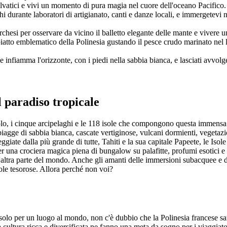
selvatici e vivi un momento di pura magia nel cuore dell'oceano Pacifico.
hi durante laboratori di artigianato, canti e danze locali, e immergetevi 
rchesi per osservare da vicino il balletto elegante delle mante e vivere 
atto emblematico della Polinesia gustando il pesce crudo marinato nel la
 infiamma l'orizzonte, con i piedi nella sabbia bianca, e lasciati avvolge
l paradiso tropicale
colo, i cinque arcipelaghi e le 118 isole che compongono questa immensa 
, spiagge di sabbia bianca, cascate vertiginose, vulcani dormienti, vege
giate dalla più grande di tutte, Tahiti e la sua capitale Papeete, le Isole
 una crociera magica piena di bungalow su palafitte, profumi esotici e co
l'altra parte del mondo. Anche gli amanti delle immersioni subacquee e 
le tesorose. Allora perché non voi?
solo per un luogo al mondo, non c'è dubbio che la Polinesia francese sare
ua cultura ricca e diversificata ne fanno una meta da sogno per i viaggia