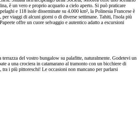
ina, è un vero e proprio acquario a cielo aperto. Si può praticare
pelaghi e 118 isole disseminate su 4.000 km², la Polinesia Francese è
er viaggi di alcuni giorni o di diverse settimane. Tahiti, l'isola più
 Papeete offre un cuore selvaggio e autentico adatto a escursioni
la terrazza del vostro bungalow su palafitte, naturalmente. Godetevi un
ipate a una crociera in catamarano al tramonto con un bicchiere di
, tra i più pittoreschi! Le occasioni non mancano per parlarsi