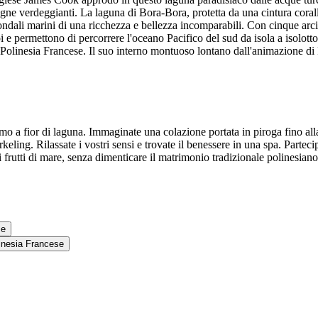
tagne verdeggianti. La laguna di Bora-Bora, protetta da una cintura corall
ndali marini di una ricchezza e bellezza incomparabili. Con cinque arci
e permettono di percorrere l'oceano Pacifico del sud da isola a isolotto, p
lla Polinesia Francese. Il suo interno montuoso lontano dall'animazione di
smo a fior di laguna. Immaginate una colazione portata in piroga fino al
keling. Rilassate i vostri sensi e trovate il benessere in una spa. Partec
frutti di mare, senza dimenticare il matrimonio tradizionale polinesiano
se
olinesia Francese