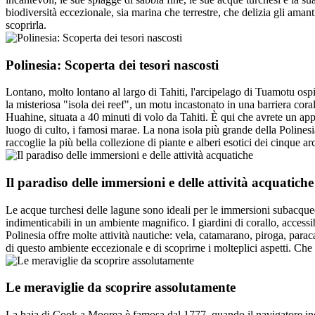
biodiversità eccezionale, sia marina che terrestre, che delizia gli amant
scoprirla.
Polinesia: Scoperta dei tesori nascosti
Lontano, molto lontano al largo di Tahiti, l'arcipelago di Tuamotu osp
la misteriosa "isola dei reef", un motu incastonato in una barriera co
Huahine, situata a 40 minuti di volo da Tahiti. È qui che avrete un ap
luogo di culto, i famosi marae. La nona isola più grande della Polinesia
raccoglie la più bella collezione di piante e alberi esotici dei cinque a
Il paradiso delle immersioni e delle attività acquatiche
Le acque turchesi delle lagune sono ideali per le immersioni subacquee,
indimenticabili in un ambiente magnifico. I giardini di corallo, accessib
Polinesia offre molte attività nautiche: vela, catamarano, piroga, para
di questo ambiente eccezionale e di scoprirne i molteplici aspetti. Che 
Le meraviglie da scoprire assolutamente
La baia di Cook a Moorea è famosa dal 1777, quando il navigatore ing