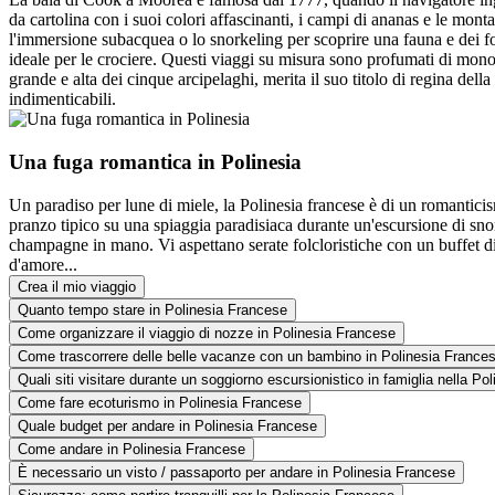
da cartolina con i suoi colori affascinanti, i campi di ananas e le mon
l'immersione subacquea o lo snorkeling per scoprire una fauna e dei fo
ideale per le crociere. Questi viaggi su misura sono profumati di monoi 
grande e alta dei cinque arcipelaghi, merita il suo titolo di regina de
indimenticabili.
Una fuga romantica in Polinesia
Un paradiso per lune di miele, la Polinesia francese è di un romantici
pranzo tipico su una spiaggia paradisiaca durante un'escursione di snor
champagne in mano. Vi aspettano serate folcloristiche con un buffet di 
d'amore...
Crea il mio viaggio
Quanto tempo stare in Polinesia Francese
Come organizzare il viaggio di nozze in Polinesia Francese
Come trascorrere delle belle vacanze con un bambino in Polinesia France
Quali siti visitare durante un soggiorno escursionistico in famiglia nella P
Come fare ecoturismo in Polinesia Francese
Quale budget per andare in Polinesia Francese
Come andare in Polinesia Francese
È necessario un visto / passaporto per andare in Polinesia Francese