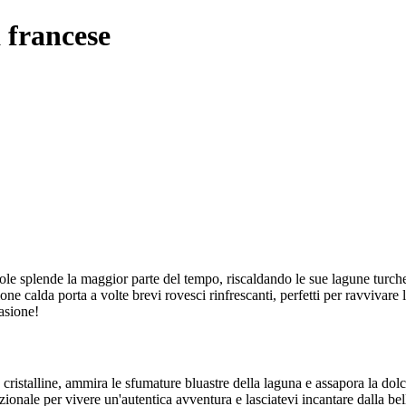
 francese
sole splende la maggior parte del tempo, riscaldando le sue lagune turche
gione calda porta a volte brevi rovesci rinfrescanti, perfetti per ravvivar
vasione!
cristalline, ammira le sfumature bluastre della laguna e assapora la dol
izionale per vivere un'autentica avventura e lasciatevi incantare dalla b