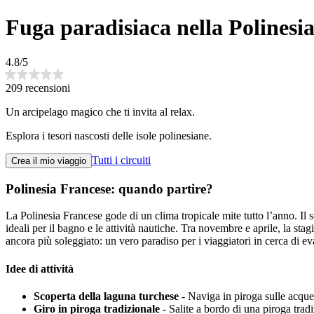
Fuga paradisiaca nella Polinesia
4.8/5
209 recensioni
Un arcipelago magico che ti invita al relax.
Esplora i tesori nascosti delle isole polinesiane.
Tutti i circuiti
Crea il mio viaggio
Polinesia Francese: quando partire?
La Polinesia Francese gode di un clima tropicale mite tutto l’anno. Il 
ideali per il bagno e le attività nautiche. Tra novembre e aprile, la sta
ancora più soleggiato: un vero paradiso per i viaggiatori in cerca di e
Idee di attività
Scoperta della laguna turchese
- Naviga in piroga sulle acque 
Giro in piroga tradizionale
- Salite a bordo di una piroga trad