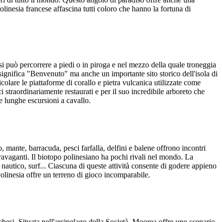
Polinesia francese affascina tutti coloro che hanno la fortuna di
i può percorrere a piedi o in piroga e nel mezzo della quale troneggia
significa "Benvenuto" ma anche un importante sito storico dell'isola di
olare le piattaforme di corallo e pietra vulcanica utilizzate come
 straordinariamente restaurati e per il suo incredibile arboreto che
le lunghe escursioni a cavallo.
 mante, barracuda, pesci farfalla, delfini e balene offrono incontri
stravaganti. Il biotopo polinesiano ha pochi rivali nel mondo. La
nautico, surf... Ciascuna di queste attività consente di godere appieno
Polinesia offre un terreno di gioco incomparabile.
si. Situata nell'arcipelago della Società, Moorea offre uno scenario