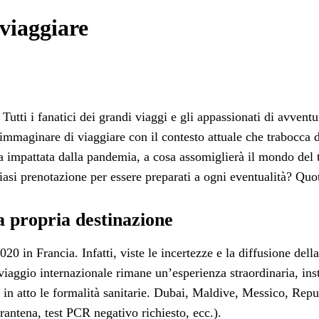
viaggiare
tti i fanatici dei grandi viaggi e gli appassionati di avventure
immaginare di viaggiare con il contesto attuale che trabocca d
 impattata dalla pandemia, a cosa assomiglierà il mondo del 
siasi prenotazione per essere preparati a ogni eventualità? Quo
la propria destinazione
2020 in Francia. Infatti, viste le incertezze e la diffusione de
n viaggio internazionale rimane un’esperienza straordinaria, i
 in atto le formalità sanitarie. Dubai, Maldive, Messico, Rep
rantena, test PCR negativo richiesto, ecc.).