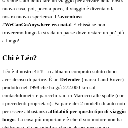
sarebbe stato bello fare un viaggio per arrivare nella nostra
nuova casa, poi, poco a poco, il viaggio è diventato la
nostra nuova esperienza.
L’avventura
#WeCanGoAnywhere era nata!
E chissà se non
troveremo lungo la strada un paese dove restare un po’ più
a lungo!
Chi è Léo?
Léo è il nostro 4×4! Lo abbiamo comprato subito dopo
aver deciso di partire. È un
Defender
(marca Land Rover)
prodotto nel 1998 che ha già 272.000 km sul
contachilometri e parecchi raid in Marocco alle spalle (con
i precedenti proprietari). Fa parte dei 2 modelli di auto noti
per essere abbastanza
affidabili per questo tipo di viaggio
lungo
. La cosa più importante è che il suo motore non ha
elettronica, il che significa che qualsiasi meccanico