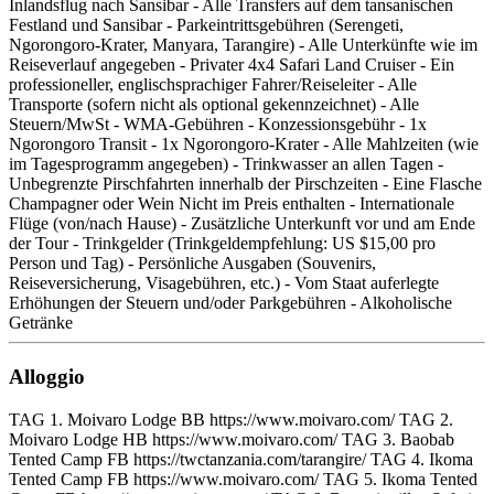
Inlandsflug nach Sansibar - Alle Transfers auf dem tansanischen
Festland und Sansibar - Parkeintrittsgebühren (Serengeti,
Ngorongoro-Krater, Manyara, Tarangire) - Alle Unterkünfte wie im
Reiseverlauf angegeben - Privater 4x4 Safari Land Cruiser - Ein
professioneller, englischsprachiger Fahrer/Reiseleiter - Alle
Transporte (sofern nicht als optional gekennzeichnet) - Alle
Steuern/MwSt - WMA-Gebühren - Konzessionsgebühr - 1x
Ngorongoro Transit - 1x Ngorongoro-Krater - Alle Mahlzeiten (wie
im Tagesprogramm angegeben) - Trinkwasser an allen Tagen -
Unbegrenzte Pirschfahrten innerhalb der Pirschzeiten - Eine Flasche
Champagner oder Wein Nicht im Preis enthalten - Internationale
Flüge (von/nach Hause) - Zusätzliche Unterkunft vor und am Ende
der Tour - Trinkgelder (Trinkgeldempfehlung: US $15,00 pro
Person und Tag) - Persönliche Ausgaben (Souvenirs,
Reiseversicherung, Visagebühren, etc.) - Vom Staat auferlegte
Erhöhungen der Steuern und/oder Parkgebühren - Alkoholische
Getränke
Alloggio
TAG 1. Moivaro Lodge BB https://www.moivaro.com/ TAG 2.
Moivaro Lodge HB https://www.moivaro.com/ TAG 3. Baobab
Tented Camp FB https://twctanzania.com/tarangire/ TAG 4. Ikoma
Tented Camp FB https://www.moivaro.com/ TAG 5. Ikoma Tented