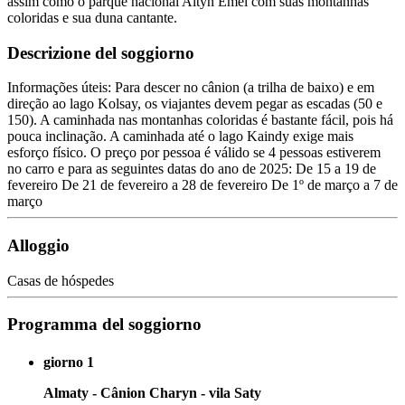
assim como o parque nacional Altyn Emel com suas montanhas
coloridas e sua duna cantante.
Descrizione del soggiorno
Informações úteis: Para descer no cânion (a trilha de baixo) e em
direção ao lago Kolsay, os viajantes devem pegar as escadas (50 e
150). A caminhada nas montanhas coloridas é bastante fácil, pois há
pouca inclinação. A caminhada até o lago Kaindy exige mais
esforço físico. O preço por pessoa é válido se 4 pessoas estiverem
no carro e para as seguintes datas do ano de 2025: De 15 a 19 de
fevereiro De 21 de fevereiro a 28 de fevereiro De 1º de março a 7 de
março
Alloggio
Casas de hóspedes
Programma del soggiorno
giorno 1
Almaty - Cânion Charyn - vila Saty