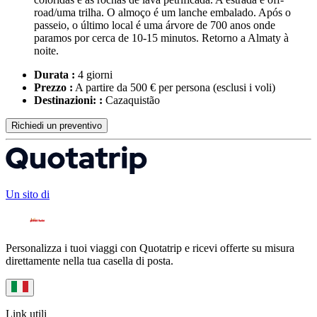
road/uma trilha. O almoço é um lanche embalado. Após o
passeio, o último local é uma árvore de 700 anos onde
paramos por cerca de 10-15 minutos. Retorno a Almaty à
noite.
Durata :
4 giorni
Prezzo :
A partire da 500 € per persona
(esclusi i voli)
Destinazioni: :
Cazaquistão
Richiedi un preventivo
Un sito di
Personalizza i tuoi viaggi con Quotatrip e ricevi offerte su misura
direttamente nella tua casella di posta.
Link utili