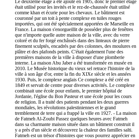
Le deuxième étage a été ajouté en 1905, donc le premier étage
était utilisé pour les invités et le rez-de-chaussée était utilisé
comme khan et écurie pour les chevaux. Le bâtiment est
couronné par un toit à pente complexe en tuiles rouges
importées, qui ont été spécialement apportées de Marseille en
France. La maison s'enorgueillit de posséder plus de fenêtres
que n'importe quelle autre maison de la ville, avec du verre
coloré et du fer forgé enchâssés dans des linteaux de pierre
finement sculptés, encadrés par des colonnes, des moulures en
plâtre et des plafonds peints. C'était également l'une des
premières maisons de la ville à disposer d'une plomberie
interne. La maison Abu Jaber a été transformée en musée en
2010. Le Musée historique du vieux sel retrace l'histoire de la
ville à son âge d'or, entre la fin du XIXe siècle et les années
1930. Puis, le complexe anglais Ce complexe a été créé en
1849 et servait de centre pour diverses activités. Le complexe
combinait une école pour enfants, le premier hôpital de
Jordanie, l'église du Bon Pasteur et une école pour les cours
de religion. Il a traité des patients pendant les deux guerres
mondiales, les révolutions palestiniennes et le grand
tremblement de terre qui a frappé la ville en 1927. - La maison
de Fatmeh Al-Zoubi Passez quelques heures avec Fatmeh
dans sa charmante maison située dans un bâtiment construit il
y a près d'un siècle et découvrez la chaleur des familles salti.
Fatmeh est un trésor d'histoires que vous pourrez apprécier en