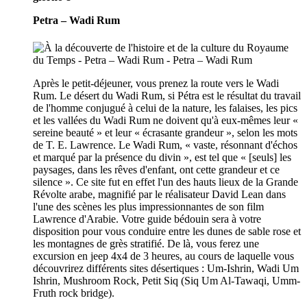
Petra – Wadi Rum
Après le petit-déjeuner, vous prenez la route vers le Wadi
Rum. Le désert du Wadi Rum, si Pétra est le résultat du travail
de l'homme conjugué à celui de la nature, les falaises, les pics
et les vallées du Wadi Rum ne doivent qu'à eux-mêmes leur «
sereine beauté » et leur « écrasante grandeur », selon les mots
de T. E. Lawrence. Le Wadi Rum, « vaste, résonnant d'échos
et marqué par la présence du divin », est tel que « [seuls] les
paysages, dans les rêves d'enfant, ont cette grandeur et ce
silence ». Ce site fut en effet l'un des hauts lieux de la Grande
Révolte arabe, magnifié par le réalisateur David Lean dans
l'une des scènes les plus impressionnantes de son film
Lawrence d'Arabie. Votre guide bédouin sera à votre
disposition pour vous conduire entre les dunes de sable rose et
les montagnes de grès stratifié. De là, vous ferez une
excursion en jeep 4x4 de 3 heures, au cours de laquelle vous
découvrirez différents sites désertiques : Um-Ishrin, Wadi Um
Ishrin, Mushroom Rock, Petit Siq (Siq Um Al-Tawaqi, Umm-
Fruth rock bridge).