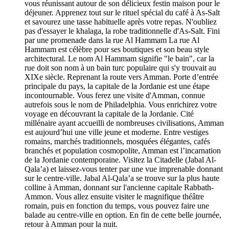
vous réunissant autour de son délicieux festin maison pour le
déjeuner. Apprenez tout sur le rituel spécial du café à As-Salt
et savourez une tasse habituelle après votre repas. N'oubliez
pas d'essayer le khalaga, la robe traditionnelle d'As-Salt. Fini
par une promenade dans la rue Al Hammam La rue Al
Hammam est célèbre pour ses boutiques et son beau style
architectural. Le nom Al Hammam signifie "le bain", car la
rue doit son nom à un bain turc populaire qui s'y trouvait au
XIXe siècle. Reprenant la route vers Amman. Porte d’entrée
principale du pays, la capitale de la Jordanie est une étape
incontournable. Vous ferez une visite d'Amman, connue
autrefois sous le nom de Philadelphia. Vous enrichirez votre
voyage en découvrant la capitale de la Jordanie. Cité
millénaire ayant accueilli de nombreuses civilisations, Amman
est aujourd’hui une ville jeune et moderne. Entre vestiges
romains, marchés traditionnels, mosquées élégantes, cafés
branchés et population cosmopolite, Amman est l’incarnation
de la Jordanie contemporaine. Visitez la Citadelle (Jabal Al-
Qala’a) et laissez-vous tenter par une vue imprenable donnant
sur le centre-ville. Jabal Al-Qala’a se trouve sur la plus haute
colline à Amman, donnant sur l'ancienne capitale Rabbath-
Ammon. Vous allez ensuite visiter le magnifique théâtre
romain, puis en fonction du temps, vous pouvez faire une
balade au centre-ville en option. En fin de cette belle journée,
retour à Amman pour la nuit.