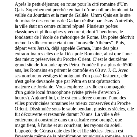
Après le petit-déjeuner, en route pour la cité romaine d'Um
Qais. Superbement perchée en haut d’une colline dominant la
vallée du Jourdain et la mer de Galilée, Umm Qais est le site
du miracle des cochons de Gadara réalisé par Jésus. Autrefois,
la ville était un centre culturel réputé. Plusieurs poètes
classiques et philosophes y vécurent, dont Théodorus, le
fondateur de l’école de rhétorique de Rome. Un poète décrivit
même la ville comme étant une "nouvelle Athènes". Puis,
départ vers Jerash, déjà appelée Gerasa, l'une des plus
extraordinaires cités de la Décapole Romaine, ainsi que l'une
des mieux préservées du Proche-Orient. C’est le deuxième
grand site de Jordanie après Pétra. Fondée il y a plus de 6500
ans, les Romains en prirent le contrôle en 63 av. J.-C. Avec
ses nombreux vestiges témoignant d'un passé fastueux, elle
n'est guère devancée que par Pétra en tant qu'attraction
majeure de Jordanie. Vous explorez la ville en compagnie
d'un guide local francophone (visite privée d'environ 2
heures). Aujourd’hui, elle est considérée comme l’une des
villes provinciales romaines les mieux conservées du Proche-
Orient. Dissimulée sous le sable pendant plusieurs siècles, elle
fut découverte et restaurée durant 70 ans. La ville a été
entièrement construite dans un calcaire rosé orangé, que
magnifient, à l'aube et au couchant, les rayons du soleil.
L'apogée de Gérasa date des IIe et IIIe siècles. Jérash est
l'exemple même de la planification municipale romaine, vaste