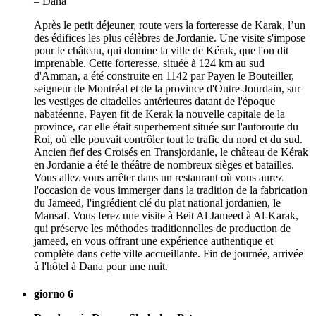
Après le petit déjeuner, route vers la forteresse de Karak, l’un
des édifices les plus célèbres de Jordanie. Une visite s'impose
pour le château, qui domine la ville de Kérak, que l'on dit
imprenable. Cette forteresse, située à 124 km au sud
d'Amman, a été construite en 1142 par Payen le Bouteiller,
seigneur de Montréal et de la province d'Outre-Jourdain, sur
les vestiges de citadelles antérieures datant de l'époque
nabatéenne. Payen fit de Kerak la nouvelle capitale de la
province, car elle était superbement située sur l'autoroute du
Roi, où elle pouvait contrôler tout le trafic du nord et du sud.
Ancien fief des Croisés en Transjordanie, le château de Kérak
en Jordanie a été le théâtre de nombreux sièges et batailles.
Vous allez vous arrêter dans un restaurant où vous aurez
l'occasion de vous immerger dans la tradition de la fabrication
du Jameed, l'ingrédient clé du plat national jordanien, le
Mansaf. Vous ferez une visite à Beit Al Jameed à Al-Karak,
qui préserve les méthodes traditionnelles de production de
jameed, en vous offrant une expérience authentique et
complète dans cette ville accueillante. Fin de journée, arrivée
à l'hôtel à Dana pour une nuit.
giorno 6