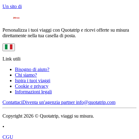
Un sito di
Personalizza i tuoi viaggi con Quotatrip e ricevi offerte su misura
direttamente nella tua casella di posta.
Link utili
Bisogno di aiuto?
Chi siamo?
Ispira i tuoi viaggi
Cookie e privacy
Informazioni legali
Contattaci
Diventa un'agenzia partner
info@quotatrip.com
Copyright 2026 © Quotatrip, viaggi su misura.
•
CGU