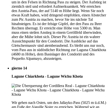
um in den Felsen in Richtung Pass zu steigen. Der Aufstieg ist
ziemlich steil und erfordert Aufmerksamkeit. Wir erreichen
den Austria-Pass, der auf 5140 m Höhe liegt. Wenn Sie noch
etwas Kraft haben, wird dringend empfohlen, einen Abstecher
zum Pic Austria zu machen, bevor Sie ins nächste Tal
hinabsteigen. Es ist der felsige Gipfel, der den Pass zu Ihrer
Rechten überragt. Er erreicht eine Höhe von 5300 m. Man
muss einen steilen Anstieg in einem Geröllfeld überwinden,
aber die Mühe lohnt sich. Dieser Pic Austria ist ein wahrer
Aussichtspunkt für den Condoriri. Die Ausblicke auf das
Gletschermassiv sind atemberaubend. Es bleibt uns nur noch,
vom Pass aus in südöstlicher Richtung zur Laguna Chiarkhota
(4680 m Höhe), dem Basislager des Condoriri und des
Pequeño Alpamayo, abzusteigen.
giorno 14
Lagune Chiarkhota - Lagune Wichu Khota
Wir gehen nach Osten, um den Jallayko-Pass (5025 m ü.d.M.)
am Fuße der Aiguille Noire zu erreichen. Während wir an