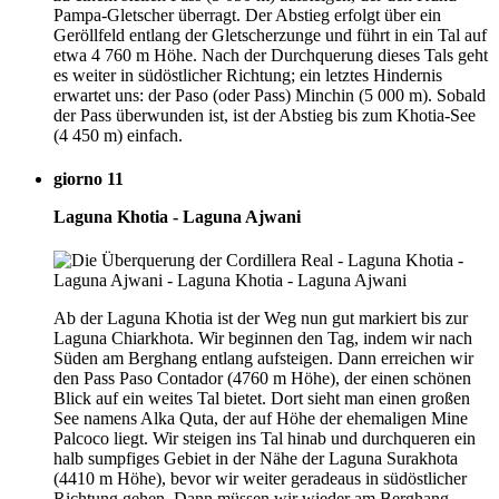
Pampa-Gletscher überragt. Der Abstieg erfolgt über ein
Geröllfeld entlang der Gletscherzunge und führt in ein Tal auf
etwa 4 760 m Höhe. Nach der Durchquerung dieses Tals geht
es weiter in südöstlicher Richtung; ein letztes Hindernis
erwartet uns: der Paso (oder Pass) Minchin (5 000 m). Sobald
der Pass überwunden ist, ist der Abstieg bis zum Khotia-See
(4 450 m) einfach.
giorno 11
Laguna Khotia - Laguna Ajwani
Ab der Laguna Khotia ist der Weg nun gut markiert bis zur
Laguna Chiarkhota. Wir beginnen den Tag, indem wir nach
Süden am Berghang entlang aufsteigen. Dann erreichen wir
den Pass Paso Contador (4760 m Höhe), der einen schönen
Blick auf ein weites Tal bietet. Dort sieht man einen großen
See namens Alka Quta, der auf Höhe der ehemaligen Mine
Palcoco liegt. Wir steigen ins Tal hinab und durchqueren ein
halb sumpfiges Gebiet in der Nähe der Laguna Surakhota
(4410 m Höhe), bevor wir weiter geradeaus in südöstlicher
Richtung gehen. Dann müssen wir wieder am Berghang