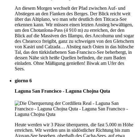
An diesem Morgen wechselt der Pfad zwischen Auf- und
Abstiegen an den Flanken des Berges. Der Blick reicht weit
über das Altiplano, wo man sehr deutlich den Titicaca-See
erkennen kann. Wir müssen einen letzten Anstieg bewältigen,
um den Chotanlona-Pass (4 910 m) zu erreichen, der den
Blick auf die Massiven des Illampu, des Ancohuma und sogar
des Chearoco freigibt, ganz zu schweigen von den Gletschern
von Kasiri und Calzada… Abstieg nach Osten in das hübsche
Tal, das den türkisfarbenen San-Francisco-See beherbergt, in
dessen Nähe sich heiße Quellen befinden, die zum Baden
einladen. Ohne Mäßigung genießen! Biwak am Ufer des
Sees.
giorno 6
Laguna San Francisco - Laguna Chojna Quta
Heute werden wir 3 Pässe überqueren, die fast 5.000 m Höhe
erreichen. Wir werden uns in südöstlicher Richtung bis zum
Ajoyan-See begeben, oberhalb des Cacha-Sees, auf etwa