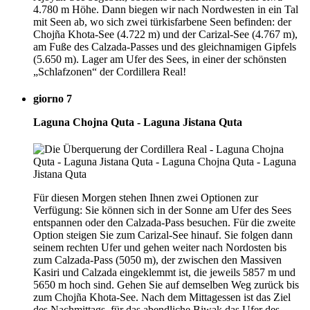
4.780 m Höhe. Dann biegen wir nach Nordwesten in ein Tal
mit Seen ab, wo sich zwei türkisfarbene Seen befinden: der
Chojña Khota-See (4.722 m) und der Carizal-See (4.767 m),
am Fuße des Calzada-Passes und des gleichnamigen Gipfels
(5.650 m). Lager am Ufer des Sees, in einer der schönsten
„Schlafzonen“ der Cordillera Real!
giorno 7
Laguna Chojna Quta - Laguna Jistana Quta
Für diesen Morgen stehen Ihnen zwei Optionen zur
Verfügung: Sie können sich in der Sonne am Ufer des Sees
entspannen oder den Calzada-Pass besuchen. Für die zweite
Option steigen Sie zum Carizal-See hinauf. Sie folgen dann
seinem rechten Ufer und gehen weiter nach Nordosten bis
zum Calzada-Pass (5050 m), der zwischen den Massiven
Kasiri und Calzada eingeklemmt ist, die jeweils 5857 m und
5650 m hoch sind. Gehen Sie auf demselben Weg zurück bis
zum Chojña Khota-See. Nach dem Mittagessen ist das Ziel
des Nachmittags, für das abendliche Biwak das Ufer des