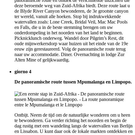
panoramische route en ontdek de verschillende uitzichten die
deze beroemde weg van Zuid-Afrika biedt. Deze route laat u
de Blyde River Canyon bewonderen, de 3e grootste canyon
ter wereld, vanuit alle hoeken. Stop bij indrukwekkende
watervallen zoals: Lone Creek, Bridal Veil, Mac Mac Pools
en Falls, die u in de beste stemming brengen om uw
onderdompeling in het noorden van het land te beginnen.
Picknicklunch onderweg. Wandel door Pilgrim’s Rest, dit
oude mijnwerkersdorp waar huizen uit het einde van de 19e
eeuw zijn gerestaureerd. Volg de panoramische route terug
naar uw accommodatie. Diner. Overnachting in lodge Zur
Alten Mine of gelijkwaardig.
giorno 4
De panoramische route tussen Mpumalanga en Limpopo.
Ontbijt. Neem de tijd om de natuurlijke wonderen om u heen
te bewonderen. Ga verder richting het noorden en begin de
dag rustig met een wandeling langs de watervallen van Berlijn
en Lissabon. U kunt daar ook de lokale markten ontdekken en