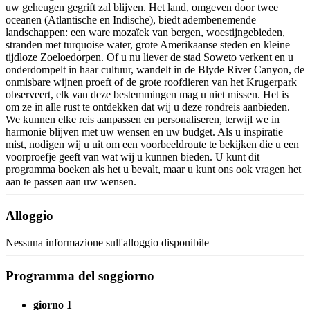
uw geheugen gegrift zal blijven. Het land, omgeven door twee
oceanen (Atlantische en Indische), biedt adembenemende
landschappen: een ware mozaïek van bergen, woestijngebieden,
stranden met turquoise water, grote Amerikaanse steden en kleine
tijdloze Zoeloedorpen. Of u nu liever de stad Soweto verkent en u
onderdompelt in haar cultuur, wandelt in de Blyde River Canyon, de
onmisbare wijnen proeft of de grote roofdieren van het Krugerpark
observeert, elk van deze bestemmingen mag u niet missen. Het is
om ze in alle rust te ontdekken dat wij u deze rondreis aanbieden.
We kunnen elke reis aanpassen en personaliseren, terwijl we in
harmonie blijven met uw wensen en uw budget. Als u inspiratie
mist, nodigen wij u uit om een voorbeeldroute te bekijken die u een
voorproefje geeft van wat wij u kunnen bieden. U kunt dit
programma boeken als het u bevalt, maar u kunt ons ook vragen het
aan te passen aan uw wensen.
Alloggio
Nessuna informazione sull'alloggio disponibile
Programma del soggiorno
giorno 1