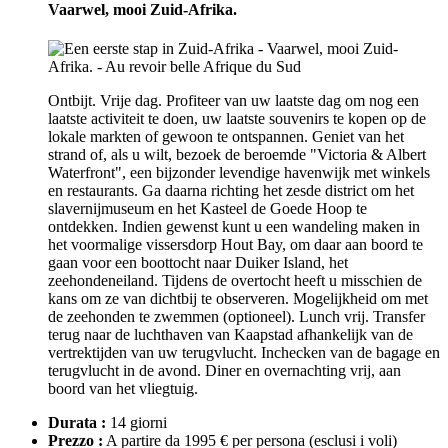
Vaarwel, mooi Zuid-Afrika.
Ontbijt. Vrije dag. Profiteer van uw laatste dag om nog een
laatste activiteit te doen, uw laatste souvenirs te kopen op de
lokale markten of gewoon te ontspannen. Geniet van het
strand of, als u wilt, bezoek de beroemde "Victoria & Albert
Waterfront", een bijzonder levendige havenwijk met winkels
en restaurants. Ga daarna richting het zesde district om het
slavernijmuseum en het Kasteel de Goede Hoop te
ontdekken. Indien gewenst kunt u een wandeling maken in
het voormalige vissersdorp Hout Bay, om daar aan boord te
gaan voor een boottocht naar Duiker Island, het
zeehondeneiland. Tijdens de overtocht heeft u misschien de
kans om ze van dichtbij te observeren. Mogelijkheid om met
de zeehonden te zwemmen (optioneel). Lunch vrij. Transfer
terug naar de luchthaven van Kaapstad afhankelijk van de
vertrektijden van uw terugvlucht. Inchecken van de bagage en
terugvlucht in de avond. Diner en overnachting vrij, aan
boord van het vliegtuig.
Durata :
14 giorni
Prezzo :
A partire da 1995 € per persona
(esclusi i voli)