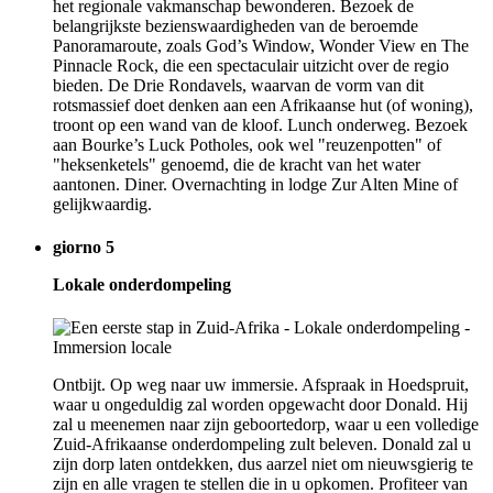
het regionale vakmanschap bewonderen. Bezoek de
belangrijkste bezienswaardigheden van de beroemde
Panoramaroute, zoals God’s Window, Wonder View en The
Pinnacle Rock, die een spectaculair uitzicht over de regio
bieden. De Drie Rondavels, waarvan de vorm van dit
rotsmassief doet denken aan een Afrikaanse hut (of woning),
troont op een wand van de kloof. Lunch onderweg. Bezoek
aan Bourke’s Luck Potholes, ook wel "reuzenpotten" of
"heksenketels" genoemd, die de kracht van het water
aantonen. Diner. Overnachting in lodge Zur Alten Mine of
gelijkwaardig.
giorno 5
Lokale onderdompeling
Ontbijt. Op weg naar uw immersie. Afspraak in Hoedspruit,
waar u ongeduldig zal worden opgewacht door Donald. Hij
zal u meenemen naar zijn geboortedorp, waar u een volledige
Zuid-Afrikaanse onderdompeling zult beleven. Donald zal u
zijn dorp laten ontdekken, dus aarzel niet om nieuwsgierig te
zijn en alle vragen te stellen die in u opkomen. Profiteer van