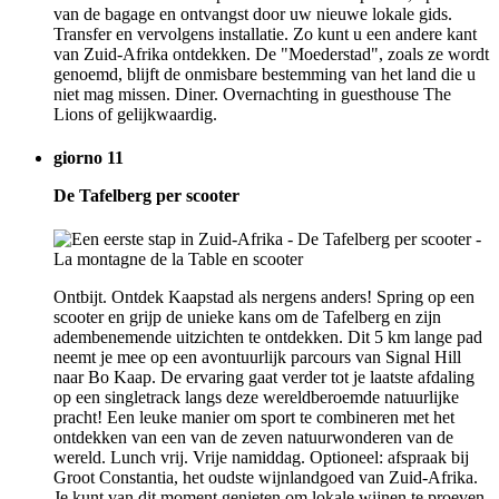
van de bagage en ontvangst door uw nieuwe lokale gids.
Transfer en vervolgens installatie. Zo kunt u een andere kant
van Zuid-Afrika ontdekken. De "Moederstad", zoals ze wordt
genoemd, blijft de onmisbare bestemming van het land die u
niet mag missen. Diner. Overnachting in guesthouse The
Lions of gelijkwaardig.
giorno 11
De Tafelberg per scooter
Ontbijt. Ontdek Kaapstad als nergens anders! Spring op een
scooter en grijp de unieke kans om de Tafelberg en zijn
adembenemende uitzichten te ontdekken. Dit 5 km lange pad
neemt je mee op een avontuurlijk parcours van Signal Hill
naar Bo Kaap. De ervaring gaat verder tot je laatste afdaling
op een singletrack langs deze wereldberoemde natuurlijke
pracht! Een leuke manier om sport te combineren met het
ontdekken van een van de zeven natuurwonderen van de
wereld. Lunch vrij. Vrije namiddag. Optioneel: afspraak bij
Groot Constantia, het oudste wijnlandgoed van Zuid-Afrika.
Je kunt van dit moment genieten om lokale wijnen te proeven.