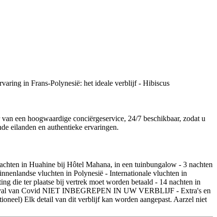
r van een hoogwaardige conciërgeservice, 24/7 beschikbaar, zodat u
nde eilanden en authentieke ervaringen.
chten in Huahine bij Hôtel Mahana, in een tuinbungalow - 3 nachten
enlandse vluchten in Polynesië - Internationale vluchten in
ting die ter plaatse bij vertrek moet worden betaald - 14 nachten in
ng in geval van Covid NIET INBEGREPEN IN UW VERBLIJF - Extra's en
tioneel) Elk detail van dit verblijf kan worden aangepast. Aarzel niet