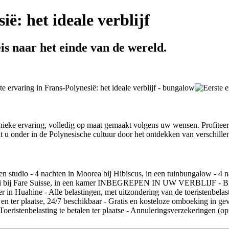
ë: het ideale verblijf
is naar het einde van de wereld.
unieke ervaring, volledig op maat gemaakt volgens uw wensen. Profitee
t u onder in de Polynesische cultuur door het ontdekken van verschille
tudio - 4 nachten in Moorea bij Hibiscus, in een tuinbungalow - 4 na
hiti bij Fare Suisse, in een kamer INBEGREPEN IN UW VERBLIJF - Binn
ner in Huahine - Alle belastingen, met uitzondering van de toeristenbelas
and en ter plaatse, 24/7 beschikbaar - Gratis en kosteloze omboeki
- Toeristenbelasting te betalen ter plaatse - Annuleringsverzekeringen (op