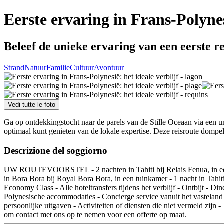
Eerste ervaring in Frans-Polynesi
Beleef de unieke ervaring van een eerste re
Strand
Natuur
Familie
Cultuur
Avontuur
Vedi tutte le foto
Ga op ontdekkingstocht naar de parels van de Stille Oceaan via een 
optimaal kunt genieten van de lokale expertise. Deze reisroute dompel
Descrizione del soggiorno
UW ROUTEVOORSTEL - 2 nachten in Tahiti bij Relais Fenua, in een s
in Bora Bora bij Royal Bora Bora, in een tuinkamer - 1 nacht in Ta
Economy Class - Alle hoteltransfers tijdens het verblijf - Ontbijt - Di
Polynesische accommodaties - Concierge service vanuit het vastel
persoonlijke uitgaven - Activiteiten of diensten die niet vermeld zijn 
om contact met ons op te nemen voor een offerte op maat.