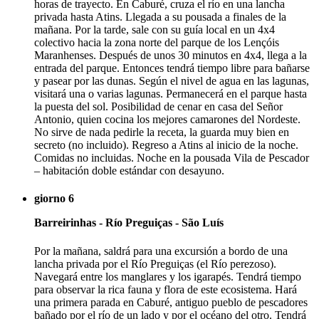
horas de trayecto. En Caburé, cruza el río en una lancha
privada hasta Atins. Llegada a su pousada a finales de la
mañana. Por la tarde, sale con su guía local en un 4x4
colectivo hacia la zona norte del parque de los Lençóis
Maranhenses. Después de unos 30 minutos en 4x4, llega a la
entrada del parque. Entonces tendrá tiempo libre para bañarse
y pasear por las dunas. Según el nivel de agua en las lagunas,
visitará una o varias lagunas. Permanecerá en el parque hasta
la puesta del sol. Posibilidad de cenar en casa del Señor
Antonio, quien cocina los mejores camarones del Nordeste.
No sirve de nada pedirle la receta, la guarda muy bien en
secreto (no incluido). Regreso a Atins al inicio de la noche.
Comidas no incluidas. Noche en la pousada Vila de Pescador
– habitación doble estándar con desayuno.
giorno 6
Barreirinhas - Río Preguiças - São Luís
Por la mañana, saldrá para una excursión a bordo de una
lancha privada por el Río Preguiças (el Río perezoso).
Navegará entre los manglares y los igarapés. Tendrá tiempo
para observar la rica fauna y flora de este ecosistema. Hará
una primera parada en Caburé, antiguo pueblo de pescadores
bañado por el río de un lado y por el océano del otro. Tendrá