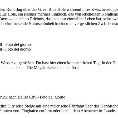
nden Rundflug über das Great Blue Hole während Ihres Zwischenstopps. 
Blue Hole, ein riesiges marines Sinkloch, das von lebendigen Korallen
ayes – ein echtes Erlebnis, das man nur einmal im Leben hat, selbst wen
 beeindruckende Naturschönheit in einem unvergesslichen Zwischenst
 Wasser zu genießen. Du hast hier einen komplett freien Tag. In der Hau
chen anbieten. Die Möglichkeiten sind endlos!
ze City reist. Steige auf eine malerische Fährfahrt über das Karibisc
inuten vom Flughafen entfernt oder bereit, dein Abenteuer im Landesi