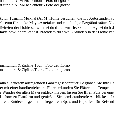
Actun Tunichil Muknal (ATM) Höhle besuchen, die 1,5 Autostunden von Sa
 Museum für antike Maya-Artefakte und eine heilige Begräbnisstätte. 
m Betreten der Höhle schwimmst du durch ein Becken und begibst dich
fakte bewundern kannst. Nachdem du etwa 3 Stunden in der Höhle verbra
lin auf diesem aufregenden Ganztagesabenteuer. Beginnen Sie Ihre Re
 mit einer handbetriebenen Fähre, erkunden Sie Plätze und Tempel und
e Wunder der alten Maya entdeckt haben, lassen Sie Ihren Puls bei ei
lattform zu Plattform und genießen Sie atemberaubende Ausblicke auf 
lturelle Entdeckungen mit aufregendem Spaß und ist perfekt für Reisen