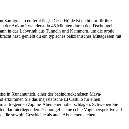
n Ignacio entfernt liegt. Diese Höhle ist nicht nur für ihre
Nach der Ankunft wanderst du 45 Minuten durch den Dschungel,
 dann in das Labyrinth aus Tunneln und Kammern, um die große
cht hast, genießt du ein typisches belizianisches Mittagessen mit
ise in Xunantunich, einer der beeindruckendsten Maya-
 erklimmen Sie das majestätische El Castillo für einen
nem aufregenden Zipline-Abenteuer höher schlagen. Schweben Sie
den darunterliegenden Dschungel – eine echte Vogelperspektive auf
de, die sowohl Geschichte als auch Abenteuer suchen.