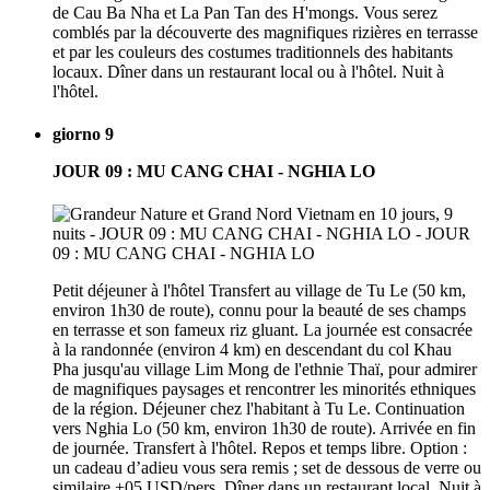
de Cau Ba Nha et La Pan Tan des H'mongs. Vous serez
comblés par la découverte des magnifiques rizières en terrasse
et par les couleurs des costumes traditionnels des habitants
locaux. Dîner dans un restaurant local ou à l'hôtel. Nuit à
l'hôtel.
giorno 9
JOUR 09 : MU CANG CHAI - NGHIA LO
Petit déjeuner à l'hôtel Transfert au village de Tu Le (50 km,
environ 1h30 de route), connu pour la beauté de ses champs
en terrasse et son fameux riz gluant. La journée est consacrée
à la randonnée (environ 4 km) en descendant du col Khau
Pha jusqu'au village Lim Mong de l'ethnie Thaï, pour admirer
de magnifiques paysages et rencontrer les minorités ethniques
de la région. Déjeuner chez l'habitant à Tu Le. Continuation
vers Nghia Lo (50 km, environ 1h30 de route). Arrivée en fin
de journée. Transfert à l'hôtel. Repos et temps libre. Option :
un cadeau d’adieu vous sera remis ; set de dessous de verre ou
similaire +05 USD/pers. Dîner dans un restaurant local. Nuit à