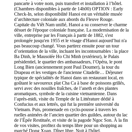
pancarte à votre nom, puis transfert et installation à l’hôtel.
(Chambres disponibles à partir de 14h00) OPTION : Early
Check-In, selon disponibilité Hanoi est un véritable musée
d’architecture coloniale aux abords du Fleuve Rouge.
Capitale du Viêt Nam unifié, Hanoi a su conserver le charme
désuet de l'époque coloniale française. La modernisation de la
ville, entreprise par les Français à partir de 1882, s'est
prolongée jusqu'en 1955 et le visage d'Hanoi aujourd’hui n'a
pas beaucoup changé. Vous partirez ensuite pour un tour
d’orientation de la ville, incluant les incontournables : la place
Ba Dinh, le Mausolée Ho Chi Minh (extérieur), le Palais
présidentiel, le quartier des ambassadeurs, l’Opéra, le pont
Long Bien (anciennement pont Paul Doumer), la tour du
Drapeau et les vestiges de l'ancienne Citadelle… Déjeuner
typique de spécialités de Hanoi dans un restaurant local, en
goûtant le savoureux plat Cha Ca à base de poissons grillés,
servi avec des nouilles fraîches, de l’aneth et des plantes
aromatiques, symbole de la cuisine vietnamienne. Dans
l’après-midi, visite du Temple de la Littérature dédié à
Confucius et aux lettrés, qui fut la première université du
Vietnam. Puis, promenade en cyclo-pousse à travers les
ruelles animées de l’ancien quartier des guildes, autour du lac
de l’Épée Restituée, et visite de la pagode Ngoc Son. À la fin
de vos visites, profitez du temps libre pour un shopping au
marché Dong Xuan. Dîner libre. Nuit à l'hôtel.