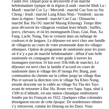
l’autre rive. Départ pour la découverte d’un marché
hebdomadaire typique de la région (Lundi : marché Binh Lu /
Mardi : marché Coc Ly / Mercredi : marché Cao Son ou Sin
Cheng / Jeudi : marché Lung Khau Nhin / Vendredi : aucun
dans la région / Samedi : marché Can Cau / Dimanche :
marché Bac Ha OU marché Muong Khuong). Temps libre
pour découvrir les villageois vendant leurs bétails : buffles,
porcs, chevaux, et où les montagnards Dzao, Giai, Han, Xa
Fang, Lachi, Nung, Yao se croisent dans un mélange de
couleurs et de langues. Le déjeuner est servi chez une famille
de villageois au cours de votre promenade dans les villages
ethniques. Option de programme de randonnée pour les jours
où il n’y a pas de marché hebdomadaire : début d’une belle
randonnée en compagnie de votre guide à travers les
montagnes (environ 10 km avec 03h-04h de marche). Le
déjeuner est servi chez la famille d’accueil en cours de
randonnée dans le village des H’mongs Pec Bung, puis
continuation du chemin sur la colline jusqu’au village Ban
Pho et suivant la direction vers le village Na Kheo Nung,
ensuite descente sur la vallée au village Na Tha des Tays
avant de retourner à Bac Ha. Route vers Sapa. Sapa, situé à
1500 m d’altitude, est une station climatique entièrement
fondée par les Français en 1922. Quelques villas coloniales
témoignent encore de cette époque. De nombreuses ethnies
s’y retrouvent, comme les Hmong ou les Daos. Vous