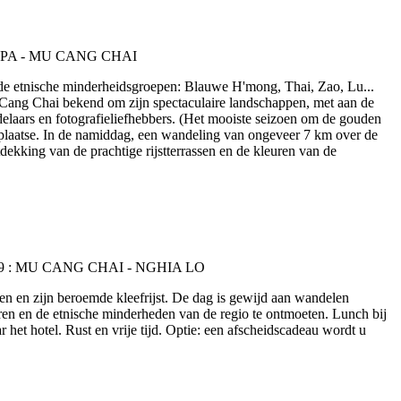
nde etnische minderheidsgroepen: Blauwe H'mong, Thai, Zao, Lu...
 Cang Chai bekend om zijn spectaculaire landschappen, met aan de
delaars en fotografieliefhebbers. (Het mooiste seizoen om de gouden
r plaatse. In de namiddag, een wandeling van ongeveer 7 km over de
ekking van de prachtige rijstterrassen en de kleuren van de
en en zijn beroemde kleefrijst. De dag is gewijd aan wandelen
n en de etnische minderheden van de regio te ontmoeten. Lunch bij
het hotel. Rust en vrije tijd. Optie: een afscheidscadeau wordt u