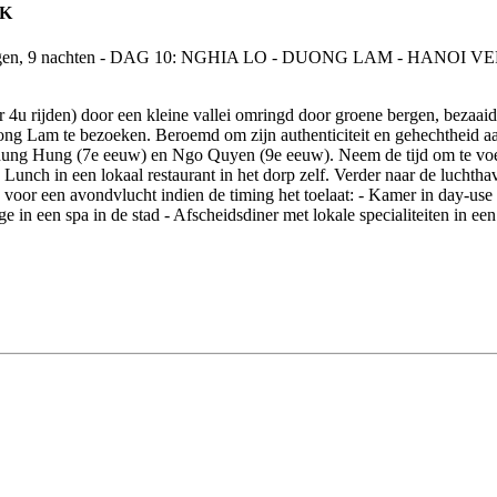
EK
r 4u rijden) door een kleine vallei omringd door groene bergen, bezaai
g Lam te bezoeken. Beroemd om zijn authenticiteit en gehechtheid aan
Phung Hung (7e eeuw) en Ngo Quyen (9e eeuw). Neem de tijd om te voe
unch in een lokaal restaurant in het dorp zelf. Verder naar de luchth
s voor een avondvlucht indien de timing het toelaat: - Kamer in day-use
in een spa in de stad - Afscheidsdiner met lokale specialiteiten in een 