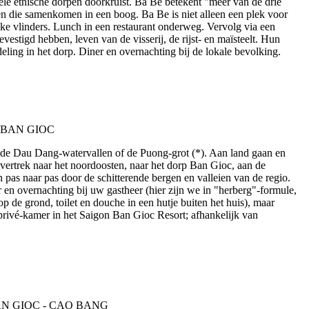
ele etnische dorpen doorkruist. Ba Be betekent "meer van de drie
eien die samenkomen in een boog. Ba Be is niet alleen een plek voor
jke vlinders. Lunch in een restaurant onderweg. Vervolg via een
estigd hebben, leven van de visserij, de rijst- en maïsteelt. Hun
deling in het dorp. Diner en overnachting bij de lokale bevolking.
n de Dau Dang-watervallen of de Puong-grot (*). Aan land gaan en
vertrek naar het noordoosten, naar het dorp Ban Gioc, aan de
pas naar pas door de schitterende bergen en valleien van de regio.
en overnachting bij uw gastheer (hier zijn we in "herberg"-formule,
p de grond, toilet en douche in een hutje buiten het huis), maar
rivé-kamer in het Saigon Ban Gioc Resort; afhankelijk van