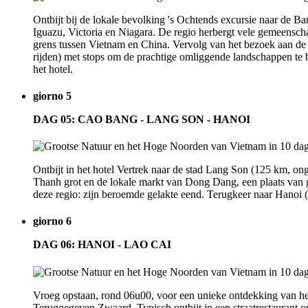
Ontbijt bij de lokale bevolking 's Ochtends excursie naar de 
Iguazu, Victoria en Niagara. De regio herbergt vele gemeensc
grens tussen Vietnam en China. Vervolg van het bezoek aan de
rijden) met stops om de prachtige omliggende landschappen te b
het hotel.
giorno 5
DAG 05: CAO BANG - LANG SON - HANOI
Ontbijt in het hotel Vertrek naar de stad Lang Son (125 km, o
Thanh grot en de lokale markt van Dong Dang, een plaats van g
deze regio: zijn beroemde gelakte eend. Terugkeer naar Hanoi (1
giorno 6
DAG 06: HANOI - LAO CAI
Vroeg opstaan, rond 06u00, voor een unieke ontdekking van het
Teruggegeven Zwaard. Typisch ontbijt in een straatrestaurant 