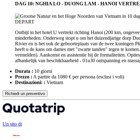
DAG 10: NGHIA LO - DUONG LAM - HANOI VERTR
Ontbijt in het hotel U vertrekt richting Hanoi (200 km, ongevee
minderheden. Onderweg stopt u om het duizendjarige dorp Duon
Rivier en is het ook de geboorteplaats van de twee koningen 
heeft u de kans om dames met "zwarte tanden" tegen te komen. L
vermelden). Aankomst en assistentie bij de formaliteiten. Optie
afhankelijk van beschikbaarheid - 01u30 ontspanning en massage 
Durata :
10 giorni
Prezzo :
A partire da 1080 € per persona
(esclusi i voli)
Destinazioni: :
Vietnam
Richiedi un preventivo
Un sito di