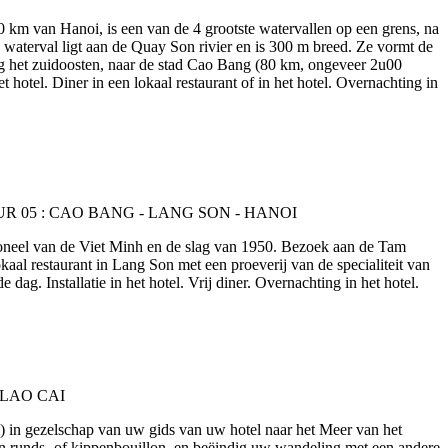
 km van Hanoi, is een van de 4 grootste watervallen op een grens, na
aterval ligt aan de Quay Son rivier en is 300 m breed. Ze vormt de
g het zuidoosten, naar de stad Cao Bang (80 km, ongeveer 2u00
otel. Diner in een lokaal restaurant of in het hotel. Overnachting in
 toneel van de Viet Minh en de slag van 1950. Bezoek aan de Tam
al restaurant in Lang Son met een proeverij van de specialiteit van
g. Installatie in het hotel. Vrij diner. Overnachting in het hotel.
) in gezelschap van uw gids van uw hotel naar het Meer van het
an runds- of kippenbouillon, en beëindig uw wandeling met een andere