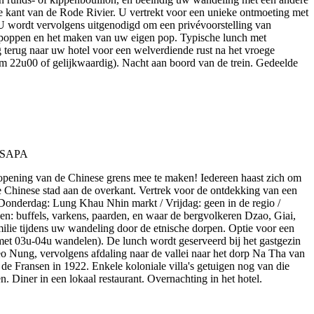
re kant van de Rode Rivier. U vertrekt voor een unieke ontmoeting met
wordt vervolgens uitgenodigd om een privévoorstelling van
de poppen en het maken van uw eigen pop. Typische lunch met
 terug naar uw hotel voor een welverdiende rust na het vroege
om 22u00 of gelijkwaardig). Nacht aan boord van de trein. Gedeelde
e opening van de Chinese grens mee te maken! Iedereen haast zich om
e Chinese stad aan de overkant. Vertrek voor de ontdekking van een
Donderdag: Lung Khau Nhin markt / Vrijdag: geen in de regio /
: buffels, varkens, paarden, en waar de bergvolkeren Dzao, Giai,
ilie tijdens uw wandeling door de etnische dorpen. Optie voor een
t 03u-04u wandelen). De lunch wordt geserveerd bij het gastgezin
o Nung, vervolgens afdaling naar de vallei naar het dorp Na Tha van
 de Fransen in 1922. Enkele koloniale villa's getuigen nog van die
. Diner in een lokaal restaurant. Overnachting in het hotel.