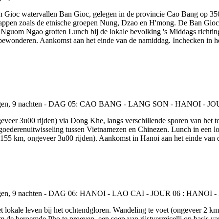
Ban Gioc watervallen Ban Gioc, gelegen in de provincie Cao Bang op 350
happen zoals de etnische groepen Nung, Dzao en H'mong. De Ban Gioc w
 Nguom Ngao grotten Lunch bij de lokale bevolking 's Middags richtin
ewonderen. Aankomst aan het einde van de namiddag. Inchecken in het h
ngeveer 3u00 rijden) via Dong Khe, langs verschillende sporen van het
oederenuitwisseling tussen Vietnamezen en Chinezen. Lunch in een loka
55 km, ongeveer 3u00 rijden). Aankomst in Hanoi aan het einde van de da
 lokale leven bij het ochtendgloren. Wandeling te voet (ongeveer 2 km
om de beroemde Pho te proeven, een soep van rijstvermicelli op basis v