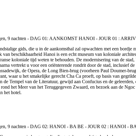
talige gids, die u in de aankomsthal zal opwachten met een bordje met
 van beschikbaarheid Hanoi is een echt museum van koloniale architec
anse koloniale tijd weten te behouden. De modernisering van de stad,
arna vertrekt u voor een oriënterende rondrit door de stad, inclusief d
bassadewijk, de Opera, de Long Bien-brug (voorheen Paul Doumer-brug
rant, waar u het smakelijke gerecht Cha Ca proeft, op basis van gegrilde
e Tempel van de Literatuur, gewijd aan Confucius en de geleerden, die
, rond het Meer van het Teruggegeven Zwaard, en bezoek aan de Ngoc 
n het hotel.