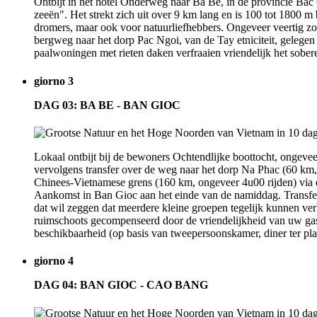
Ontbijt in het hotel Onderweg naar Ba Be, in de provincie Bac
zeeën". Het strekt zich uit over 9 km lang en is 100 tot 1800 m
dromers, maar ook voor natuurliefhebbers. Ongeveer veertig zoo
bergweg naar het dorp Pac Ngoi, van de Tay etniciteit, gelegen 
paalwoningen met rieten daken verfraaien vriendelijk het sobere 
giorno 3
DAG 03: BA BE - BAN GIOC
Lokaal ontbijt bij de bewoners Ochtendlijke boottocht, ongeve
vervolgens transfer over de weg naar het dorp Na Phac (60 km, 
Chinees-Vietnamese grens (160 km, ongeveer 4u00 rijden) via de
Aankomst in Ban Gioc aan het einde van de namiddag. Transfer 
dat wil zeggen dat meerdere kleine groepen tegelijk kunnen verb
ruimschoots gecompenseerd door de vriendelijkheid van uw ga
beschikbaarheid (op basis van tweepersoonskamer, diner ter pla
giorno 4
DAG 04: BAN GIOC - CAO BANG