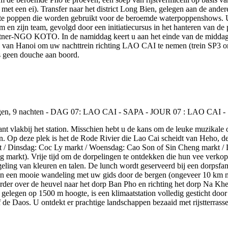
met een ei). Transfer naar het district Long Bien, gelegen aan de ande
 poppen die worden gebruikt voor de beroemde waterpoppenshows. U 
m en zijn team, gevolgd door een initiatiecursus in het hanteren van 
 partner-NGO KOTO. In de namiddag keert u aan het einde van de middag
ation van Hanoi om uw nachttrein richting LAO CAI te nemen (trein SP3 
is geen douche aan boord.
ant vlakbij het station. Misschien hebt u de kans om de leuke muzikal
n. Op deze plek is het de Rode Rivier die Lao Cai scheidt van Heho, d
t / Dinsdag: Coc Ly markt / Woensdag: Cao Son of Sin Cheng markt / 
kt). Vrije tijd om de dorpelingen te ontdekken die hun vee verkopen
ing van kleuren en talen. De lunch wordt geserveerd bij een dorpsfam
 een mooie wandeling met uw gids door de bergen (ongeveer 10 km me
der over de heuvel naar het dorp Ban Pho en richting het dorp Na Khe
gelegen op 1500 m hoogte, is een klimaatstation volledig gesticht door
e Daos. U ontdekt er prachtige landschappen bezaaid met rijstterrassen