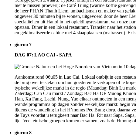
niet te missen proeverij: de Café Trung (warme koffie gemengd 
de heer PHAN Thanh Liem, ambachtsman en maker van gelakte
ongeveer 30 minuten bij te wonen, uitgevoerd door de heer Lie
specialiteiten uit Hanoi in het opleidingsrestaurant van onze
opstaan. Diner in een lokaal restaurant. Transfer naar het st
en geklimatiseerde cabine met 4 slaapplaatsen (matrassen). Er 
giorno 7
DAG 07: LAO CAI - SAPA
Aankomst rond 06u05 in Lao Cai. Lokaal ontbijt in een restaur
de brug over te steken om hun goederen te verkopen of te kope
typische wekelijkse markt in de regio (Maandag: Binh Lu mark
Zaterdag: Can Cau markt / Zondag: Bac Ha OF Muong Khuong mar
Han, Xa Fang, Lachi, Nung, Yao elkaar ontmoeten in een mengel
wandelprogramma op dagen zonder wekelijkse markt: begin van
tijdens de wandeling in het H’mongs Pec Bung dorp, daarna ver
de Tays voordat u terugkeert naar Bac Ha. Rit naar Sapa. Sapa, 
tijd. Veel etnische groepen komen er samen, zoals de Hmong of d
giorno 8