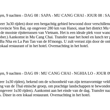
veer 3u30 rijden) door een bergachtig gebied bewoond door verschille
rovincie Yen Bai, op ongeveer 280 km van Hanoi, staat het district Mu
de mooiste rijstterrassen van Vietnam. Het is een ideale plek voor wan
tober.) Aankomst in Mu Cang Chai. Transfer naar het hotel en lunch te
 Ba Nha en La Pan Tan van de H'mongs. U zult verrast zijn door de ontd
kaal restaurant of in het hotel. Overnachting in het hotel.
veer 1u30 rijden), bekend om de schoonheid van zijn terrasvormige veld
 van de Thaï etnische groep, om prachtige landschappen te bewondere
geveer 1u30 rijden). Aankomst aan het einde van de dag. Transfer naar 
 Diner in een lokaal restaurant. Overnachting in het hotel.