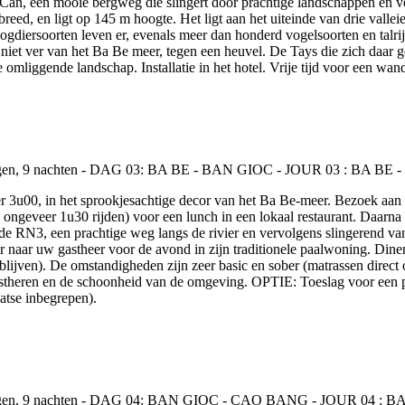
 Can, een mooie bergweg die slingert door prachtige landschappen en v
 breed, en ligt op 145 m hoogte. Het ligt aan het uiteinde van drie vall
gdiersoorten leven er, evenals meer dan honderd vogelsoorten en talri
niet ver van het Ba Be meer, tegen een heuvel. De Tays die zich daar gev
omliggende landschap. Installatie in het hotel. Vrije tijd voor een wan
er 3u00, in het sprookjesachtige decor van het Ba Be-meer. Bezoek aa
ongeveer 1u30 rijden) voor een lunch in een lokaal restaurant. Daarna 
 RN3, een prachtige weg langs de rivier en vervolgens slingerend van 
naar uw gastheer voor de avond in zijn traditionele paalwoning. Diner 
lijven). De omstandigheden zijn zeer basic en sober (matrassen direct o
stheren en de schoonheid van de omgeving. OPTIE: Toeslag voor een p
atse inbegrepen).