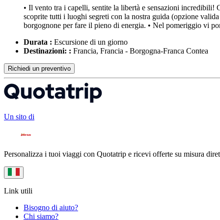
• Il vento tra i capelli, sentite la libertà e sensazioni incredibi
scoprite tutti i luoghi segreti con la nostra guida (opzione vali
borgognone per fare il pieno di energia. • Nel pomeriggio vi po
Durata :
Escursione di un giorno
Destinazioni: :
Francia, Francia - Borgogna-Franca Contea
Richiedi un preventivo
Un sito di
Personalizza i tuoi viaggi con Quotatrip e ricevi offerte su misura diret
Link utili
Bisogno di aiuto?
Chi siamo?