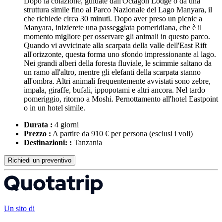
Dopo la colazione, guidate dall'Octagon Lodge o da una
struttura simile fino al Parco Nazionale del Lago Manyara, il
che richiede circa 30 minuti. Dopo aver preso un picnic a
Manyara, inizierete una passeggiata pomeridiana, che è il
momento migliore per osservare gli animali in questo parco.
Quando vi avvicinate alla scarpata della valle dell'East Rift
all'orizzonte, questa forma uno sfondo impressionante al lago.
Nei grandi alberi della foresta fluviale, le scimmie saltano da
un ramo all'altro, mentre gli elefanti della scarpata stanno
all'ombra. Altri animali frequentemente avvistati sono zebre,
impala, giraffe, bufali, ippopotami e altri ancora. Nel tardo
pomeriggio, ritorno a Moshi. Pernottamento all'hotel Eastpoint
o in un hotel simile.
Durata :
4 giorni
Prezzo :
A partire da 910 € per persona
(esclusi i voli)
Destinazioni: :
Tanzania
Richiedi un preventivo
Un sito di