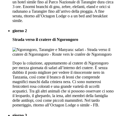
un hotel simile fino al Parco Nazionale di Tarangire dura circa
3 ore. Enormi branchi di gnu, zebre, elefanti, eland e orici si
radunano a Tarangire fino all’arrivo della pioggia. A fine
serata, ritorno all’Octagon Lodge o a un bed and breakfast
simile.
giorno 2
Strada verso il cratere di Ngorongoro
Dopo la colazione, appuntamento al cratere di Ngorongoro
per mezza giornata di safari all’interno del cratere. È senza
dubbio il posto migliore per vedere il rinoceronte nero in
Tanzania, così come il branco di leoni che comprende
magnifici maschi dalla criniera nera. Ci sono numerosi
fenicotteri rosa colorati e una grande varietà di uccelli
acquatici. Tra gli altri animali che si possono osservare ci sono
il leopardo, il ghepardo, la iena, altri membri della famiglia
delle antilopi, così come piccoli mammiferi. Nel tardo
pomeriggio, ritorno all’Octagon Lodge o simile - FB.
giorno 3