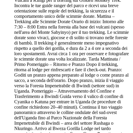
Vulcani a Kinigi per il briefing sul Golden Monkey Trek.
Incontra le tue guide ranger del parco e ricevi una breve
orientazione sulle regole del trekking, la sicurezza e il
comportamento unico delle scimmie dorate. Mattina –
Trekking alle Scimmie Dorate Orario di inizio: Intorno alle
7:30 – 8:00 Entra nella foresta alla base dei vulcani (spesso
nell'area del Monte Sabyinyo) per il tuo trekking. Le scimmie
dorate sono vivaci, giocose e di solito si trovano nelle foreste
di bambù. Il trekking è generalmente meno impegnativo
rispetto a quello dei gorilla, e dura da 2 a 4 ore a seconda dei
loro spostamenti. Avrai circa 1 ora per osservare e fotografare
le scimmie dorate una volta localizzate. Tarda Mattinata /
Primo Pomeriggio – Ritorno e Pranzo Dopo il trekking,
ritorna al lodge per rinfrescarti e fare il check-out. Pranzo:
Goditi un pranzo appena preparato al lodge o come pranzo al
sacco, a seconda dell'orario. Dopo pranzo, inizia il viaggio
verso la Foresta Impenetrabile di Bwindi (settore sud) in
Uganda. Pomeriggio – Attraversamento del Confine e
Trasferimento a Bwindi Guida verso il valico di confine di
Cyanika o Katuna per entrare in Uganda (le procedure di
confine richiedono 20–40 minuti). Continua il tuo viaggio
panoramico attraverso le colline ondulate del sud-ovest
dell'Uganda fino al Parco Nazionale della Foresta
Impenetrabile di Bwindi – area del settore Rushaga o
Nkuringo. Arrivo al Bweza Gorilla Lodge nel tardo