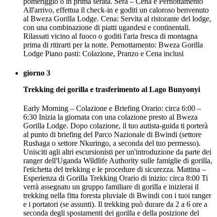
pomeriggio o in prima serata. Sera – Cena e Pernottamento
All'arrivo, effettua il check-in e goditi un caloroso benvenuto
al Bweza Gorilla Lodge. Cena: Servita al ristorante del lodge,
con una combinazione di piatti ugandesi e continentali.
Rilassati vicino al fuoco o goditi l'aria fresca di montagna
prima di ritirarti per la notte. Pernottamento: Bweza Gorilla
Lodge Piano pasti: Colazione, Pranzo e Cena inclusi
giorno 3
Trekking dei gorilla e trasferimento al Lago Bunyonyi
Early Morning – Colazione e Briefing Orario: circa 6:00 –
6:30 Inizia la giornata con una colazione presto al Bweza
Gorilla Lodge. Dopo colazione, il tuo autista-guida ti porterà
al punto di briefing del Parco Nazionale di Bwindi (settore
Rushaga o settore Nkuringo, a seconda del tuo permesso).
Unisciti agli altri escursionisti per un'introduzione da parte dei
ranger dell'Uganda Wildlife Authority sulle famiglie di gorilla,
l'etichetta del trekking e le procedure di sicurezza. Mattina –
Esperienza di Gorilla Trekking Orario di inizio: circa 8:00 Ti
verrà assegnato un gruppo familiare di gorilla e inizierai il
trekking nella fitta foresta pluviale di Bwindi con i tuoi ranger
e i portatori (se assunti). Il trekking può durare da 2 a 6 ore a
seconda degli spostamenti dei gorilla e della posizione del