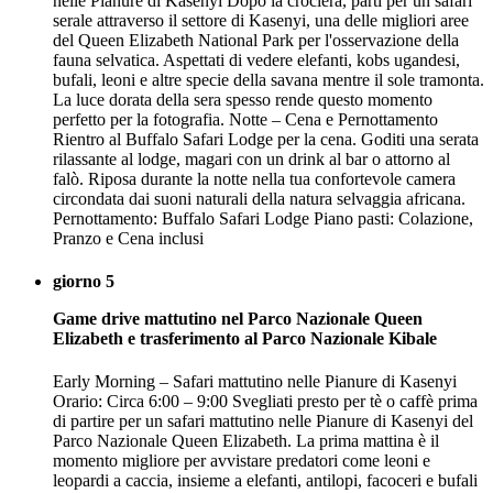
nelle Pianure di Kasenyi Dopo la crociera, parti per un safari
serale attraverso il settore di Kasenyi, una delle migliori aree
del Queen Elizabeth National Park per l'osservazione della
fauna selvatica. Aspettati di vedere elefanti, kobs ugandesi,
bufali, leoni e altre specie della savana mentre il sole tramonta.
La luce dorata della sera spesso rende questo momento
perfetto per la fotografia. Notte – Cena e Pernottamento
Rientro al Buffalo Safari Lodge per la cena. Goditi una serata
rilassante al lodge, magari con un drink al bar o attorno al
falò. Riposa durante la notte nella tua confortevole camera
circondata dai suoni naturali della natura selvaggia africana.
Pernottamento: Buffalo Safari Lodge Piano pasti: Colazione,
Pranzo e Cena inclusi
giorno 5
Game drive mattutino nel Parco Nazionale Queen
Elizabeth e trasferimento al Parco Nazionale Kibale
Early Morning – Safari mattutino nelle Pianure di Kasenyi
Orario: Circa 6:00 – 9:00 Svegliati presto per tè o caffè prima
di partire per un safari mattutino nelle Pianure di Kasenyi del
Parco Nazionale Queen Elizabeth. La prima mattina è il
momento migliore per avvistare predatori come leoni e
leopardi a caccia, insieme a elefanti, antilopi, facoceri e bufali