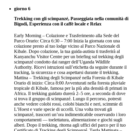
giorno 6
Trekking con gli scimpanzé, Passeggiata nella comunità di
Bigodi, Esperienza con il caffè locale e Relax
Early Morning – Colazione e Trasferimento alla Sede del
Parco Orario: Circa 6:30 – 7:00 Inizia la giornata con una
colazione presto al tuo lodge vicino al Parco Nazionale di
Kibale. Dopo colazione, la tua guida-autista ti trasferirà al
Kanyanchu Visitor Centre per un briefing sul trekking degli
scimpanzé condotto dai ranger dell’Uganda Wildlife
Authority. Ricevi istruzioni sull’etichetta da seguire durante il
tracking, la sicurezza e cosa aspettarsi durante il trekking.
Mattina – Trekking degli Scimpanzé nella Foresta di Kibale
Orario di inizio: Circa 8:00 Avventurati nella foresta pluviale
tropicale di Kibale, famosa per la più alta densità di primati in
Africa. Il trekking guidato durerà 2–5 ore, a seconda di dove
si trova il gruppo di scimpanzé. Lungo il percorso, potresti
anche vedere colobi rossi, colobi bianchi e neri, scimmie di
L’Hoest e varie specie di uccelli. Una volta trovati gli
scimpanzé, trascorri un’ora indimenticabile osservando i loro
comportamenti — toelettatura, alimentazione e giochi sugli
alberi. Dopo il trekking, ritorna agli uffici del parco per il tuo
Certificato di Tracking degli Scimpanzé. Tarda Mattinata –