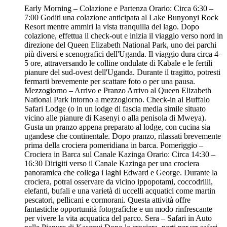
Early Morning – Colazione e Partenza Orario: Circa 6:30 –
7:00 Goditi una colazione anticipata al Lake Bunyonyi Rock
Resort mentre ammiri la vista tranquilla del lago. Dopo
colazione, effettua il check-out e inizia il viaggio verso nord in
direzione del Queen Elizabeth National Park, uno dei parchi
più diversi e scenografici dell'Uganda. Il viaggio dura circa 4–
5 ore, attraversando le colline ondulate di Kabale e le fertili
pianure del sud-ovest dell'Uganda. Durante il tragitto, potresti
fermarti brevemente per scattare foto o per una pausa.
Mezzogiorno – Arrivo e Pranzo Arrivo al Queen Elizabeth
National Park intorno a mezzogiorno. Check-in al Buffalo
Safari Lodge (o in un lodge di fascia media simile situato
vicino alle pianure di Kasenyi o alla penisola di Mweya).
Gusta un pranzo appena preparato al lodge, con cucina sia
ugandese che continentale. Dopo pranzo, rilassati brevemente
prima della crociera pomeridiana in barca. Pomeriggio –
Crociera in Barca sul Canale Kazinga Orario: Circa 14:30 –
16:30 Dirigiti verso il Canale Kazinga per una crociera
panoramica che collega i laghi Edward e George. Durante la
crociera, potrai osservare da vicino ippopotami, coccodrilli,
elefanti, bufali e una varietà di uccelli acquatici come martin
pescatori, pellicani e cormorani. Questa attività offre
fantastiche opportunità fotografiche e un modo rinfrescante
per vivere la vita acquatica del parco. Sera – Safari in Auto