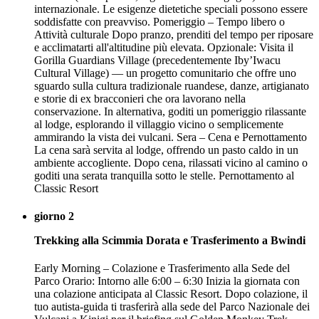
internazionale. Le esigenze dietetiche speciali possono essere
soddisfatte con preavviso. Pomeriggio – Tempo libero o
Attività culturale Dopo pranzo, prenditi del tempo per riposare
e acclimatarti all'altitudine più elevata. Opzionale: Visita il
Gorilla Guardians Village (precedentemente Iby’Iwacu
Cultural Village) — un progetto comunitario che offre uno
sguardo sulla cultura tradizionale ruandese, danze, artigianato
e storie di ex bracconieri che ora lavorano nella
conservazione. In alternativa, goditi un pomeriggio rilassante
al lodge, esplorando il villaggio vicino o semplicemente
ammirando la vista dei vulcani. Sera – Cena e Pernottamento
La cena sarà servita al lodge, offrendo un pasto caldo in un
ambiente accogliente. Dopo cena, rilassati vicino al camino o
goditi una serata tranquilla sotto le stelle. Pernottamento al
Classic Resort
giorno 2
Trekking alla Scimmia Dorata e Trasferimento a Bwindi
Early Morning – Colazione e Trasferimento alla Sede del
Parco Orario: Intorno alle 6:00 – 6:30 Inizia la giornata con
una colazione anticipata al Classic Resort. Dopo colazione, il
tuo autista-guida ti trasferirà alla sede del Parco Nazionale dei