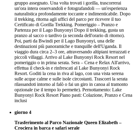
gruppo assegnato. Una volta trovati i gorilla, trascorrerai
un'ora intera osservandoli e fotografandoli — un'esperienza
naturalistica profondamente toccante e indimenticabile. Dopo
il trekking, ritorna agli uffici del parco per ricevere il tuo
Certificato di Gorilla Trekking. Pomeriggio – Pranzo e
Partenza per il Lago Bunyonyi Dopo il trekking, gusta un
pranzo al sacco o tardivo (a seconda dell'orario di ritorno).
Poi, parti da Bwindi per il Lago Bunyonyi, una delle
destinazioni più panoramiche e tranquille dell'Uganda. Il
viaggio dura circa 2–3 ore, attraversando altipiani terrazzati e
piccoli villaggi. Arrivo al Lake Bunyonyi Rock Resort nel
pomeriggio o in prima serata. Sera – Cena e Relax All'arrivo,
effettua il check-in e rinfrescati al Lake Bunyonyi Rock
Resort. Goditi la cena in riva al lago, con una vista serena
sulle acque calme e sulle isole circostanti. Trascorri la serata
rilassandoti intorno al falò o fai un giro in canoa al tramonto
opzionale (se il tempo lo permette). Pernottamento: Lake
Bunyonyi Rock Resort Piano pasti: Colazione, Pranzo e Cena
inclusi
giorno 4
Trasferimento al Parco Nazionale Queen Elizabeth –
Crociera in barca e safari serale