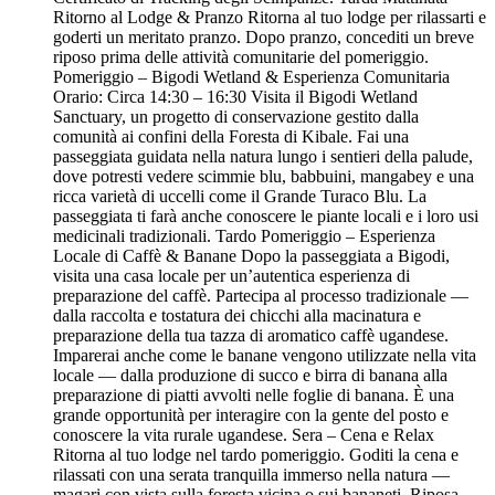
Ritorno al Lodge & Pranzo Ritorna al tuo lodge per rilassarti e
goderti un meritato pranzo. Dopo pranzo, concediti un breve
riposo prima delle attività comunitarie del pomeriggio.
Pomeriggio – Bigodi Wetland & Esperienza Comunitaria
Orario: Circa 14:30 – 16:30 Visita il Bigodi Wetland
Sanctuary, un progetto di conservazione gestito dalla
comunità ai confini della Foresta di Kibale. Fai una
passeggiata guidata nella natura lungo i sentieri della palude,
dove potresti vedere scimmie blu, babbuini, mangabey e una
ricca varietà di uccelli come il Grande Turaco Blu. La
passeggiata ti farà anche conoscere le piante locali e i loro usi
medicinali tradizionali. Tardo Pomeriggio – Esperienza
Locale di Caffè & Banane Dopo la passeggiata a Bigodi,
visita una casa locale per un’autentica esperienza di
preparazione del caffè. Partecipa al processo tradizionale —
dalla raccolta e tostatura dei chicchi alla macinatura e
preparazione della tua tazza di aromatico caffè ugandese.
Imparerai anche come le banane vengono utilizzate nella vita
locale — dalla produzione di succo e birra di banana alla
preparazione di piatti avvolti nelle foglie di banana. È una
grande opportunità per interagire con la gente del posto e
conoscere la vita rurale ugandese. Sera – Cena e Relax
Ritorna al tuo lodge nel tardo pomeriggio. Goditi la cena e
rilassati con una serata tranquilla immerso nella natura —
magari con vista sulla foresta vicina o sui bananeti. Riposa