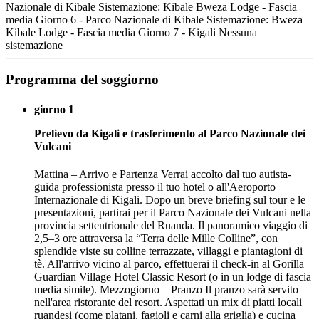
Nazionale di Kibale Sistemazione: Kibale Bweza Lodge - Fascia
media Giorno 6 - Parco Nazionale di Kibale Sistemazione: Bweza
Kibale Lodge - Fascia media Giorno 7 - Kigali Nessuna
sistemazione
Programma del soggiorno
giorno 1
Prelievo da Kigali e trasferimento al Parco Nazionale dei
Vulcani
Mattina – Arrivo e Partenza Verrai accolto dal tuo autista-
guida professionista presso il tuo hotel o all'Aeroporto
Internazionale di Kigali. Dopo un breve briefing sul tour e le
presentazioni, partirai per il Parco Nazionale dei Vulcani nella
provincia settentrionale del Ruanda. Il panoramico viaggio di
2,5–3 ore attraversa la “Terra delle Mille Colline”, con
splendide viste su colline terrazzate, villaggi e piantagioni di
tè. All'arrivo vicino al parco, effettuerai il check-in al Gorilla
Guardian Village Hotel Classic Resort (o in un lodge di fascia
media simile). Mezzogiorno – Pranzo Il pranzo sarà servito
nell'area ristorante del resort. Aspettati un mix di piatti locali
ruandesi (come platani, fagioli e carni alla griglia) e cucina