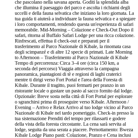
che pascolano nella savana aperta. Goditi la splendida alba
che illumina il paesaggio del parco e ascolta i richiami degli
uccelli e della fauna selvatica che iniziano la loro giornata. La
tua guida ti aiuterà a individuare la fauna selvatica e a spiegare
i loro comportamenti, rendendo questa un'esperienza di safari
memorabile. Mid-Morning – Colazione e Check-Out Dopo il
safari, ritorna al Buffalo Safari Lodge per una ricca colazione.
Rinfrescati, effettua il check-out e preparati per il
trasferimento al Parco Nazionale di Kibale, la rinomata casa
degli scimpanzé e di altre 12 specie di primati. Late Morning
to Afternoon – Trasferimento al Parco Nazionale di Kibale
Tempo di percorrenza: Circa 3–4 ore (circa 150 km, a
seconda del percorso) Viaggia attraverso la campagna
panoramica, piantagioni di tè e regioni di laghi craterici
mentre ti dirigi verso Fort Portal e l'area della Foresta di
Kibale. Durante il tragitto, puoi fermarti per pranzo in un
ristorante locale o gustare un pasto al sacco fornito dal lodge.
Opzionale: Breve sosta nella città di Fort Portal per esplorare
o sgranchirsi prima di proseguire verso Kibale. Afternoon /
Evening – Arrivo e Relax Arrivo al tuo lodge vicino al Parco
Nazionale di Kibale nel tardo pomeriggio. Check-in presso la
tua sistemazione Prenditi del tempo per rilassarti e godere
della vista della foresta circostante. La cena sarà servita al
lodge, seguita da una serata a piacere. Pernottamento: Bweza
Kibale Lodge Piano pasti: Colazione, Pranzo e Cena inclusi