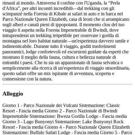
rimasti al mondo. Attraversa il confine con l'Uganda, la “Perla
d'Africa”, per altri incontri incredibili—dal trekking con gli
scimpanzé nella Foresta di Kibale ai safari in auto e in barca nel
Parco Nazionale Queen Elizabeth, casa di leoni che si arrampicano
sugli alberi e canali pieni di ippopotami. Il momento clou del tuo
viaggio ti aspetta nella Foresta Impenetrabile di Bwindi, dove
intraprenderai un trekking irripetibile per osservare i gorilla di
montagna nel loro habitat naturale—un'esperienza davvero umile e
indimenticabile. Durante tutto il viaggio, goditi trasferimenti
panoramici, lodge confortevoli ed escursioni guidate da esperti che
mostrano il meglio della fauna, cultura e bellezza naturale di
entrambi i paesi. Che tu sia un appassionato di fauna selvatica o
semplicemente alla ricerca di un'esperienza di viaggio straordinaria,
questo safari offre un mix ispirante di avventura, scoperta e
connessione con la natura.
Alloggio
Giorno 1 - Parco Nazionale dei Vulcani Sistemazione: Classic
Resort - Fascia media Giorno 2 - Parco Nazionale di Bwindi
Impenetrabile Sistemazione: Bweza Gorilla Lodge - Fascia media
Giorno 3 - Lago Bunyonyi Sistemazione: Lake Bunyonyi Rock
Resort - Fascia media Giorno 4 - Parco Nazionale Queen Elizabeth
Sistemazione: Buffalo Safari Lodge - Fascia media Giorno 5 - Parco