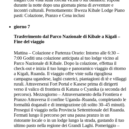
durante la notte dopo una giornata piena di avventure e
incontri culturali. Pernottamento: Bweza Kibale Lodge Piano
pasti: Colazione, Pranzo e Cena inclusi
giorno 7
Trasferimento dal Parco Nazionale di Kibale a Kigali –
Fine del viaggio
Mattina – Colazione e Partenza Orario: Intorno alle 6:30 –
7:00 Goditi una colazione anticipata al tuo lodge vicino al
Parco Nazionale di Kibale. Dopo la colazione, effettua il
check-out e inizia il tuo lungo e panoramico viaggio di ritorno
a Kigali, Ruanda. Il viaggio offre viste sulla rigogliosa
campagna ugandese, laghi craterici, piantagioni di tè e villaggi
rurali. Attraverserai Fort Portal e Kasese prima di dirigerti
verso il valico di frontiera di Katuna o Cyanika (a seconda del
percorso). Mezzogiorno – Attraversamento della Frontiera e
Pranzo Attraversa il confine Uganda–Ruanda, completando le
formalità doganali e di immigrazione (di solito 30–45 minuti).
Prosegui il viaggio nella Provincia Settentrionale del Ruanda.
Fermati lungo il percorso per una pausa pranzo in un
ristorante locale o in un lodge lungo la strada, gustando il tuo
ultimo pasto nella regione dei Grandi Laghi. Pomeriggio –