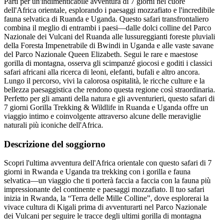
Parti per un'indimenticabile avventura di 7 giorni nel cuore
dell'Africa orientale, esplorando i paesaggi mozzafiato e l'incredibile
fauna selvatica di Ruanda e Uganda. Questo safari transfrontaliero
combina il meglio di entrambi i paesi—dalle dolci colline del Parco
Nazionale dei Vulcani del Ruanda alle lussureggianti foreste pluviali
della Foresta Impenetrabile di Bwindi in Uganda e alle vaste savane
del Parco Nazionale Queen Elizabeth. Segui le rare e maestose
gorilla di montagna, osserva gli scimpanzé giocosi e goditi i classici
safari africani alla ricerca di leoni, elefanti, bufali e altro ancora.
Lungo il percorso, vivi la calorosa ospitalità, le ricche culture e la
bellezza paesaggistica che rendono questa regione così straordinaria.
Perfetto per gli amanti della natura e gli avventurieri, questo safari di
7 giorni Gorilla Trekking & Wildlife in Ruanda e Uganda offre un
viaggio intimo e coinvolgente attraverso alcune delle meraviglie
naturali più iconiche dell'Africa.
Descrizione del soggiorno
Scopri l'ultima avventura dell'Africa orientale con questo safari di 7
giorni in Rwanda e Uganda tra trekking con i gorilla e fauna
selvatica—un viaggio che ti porterà faccia a faccia con la fauna più
impressionante del continente e paesaggi mozzafiato. Il tuo safari
inizia in Rwanda, la “Terra delle Mille Colline”, dove esplorerai la
vivace cultura di Kigali prima di avventurarti nel Parco Nazionale
dei Vulcani per seguire le tracce degli ultimi gorilla di montagna