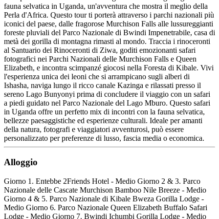
fauna selvatica in Uganda, un'avventura che mostra il meglio della
Perla d'Africa. Questo tour ti porterà attraverso i parchi nazionali più
iconici del paese, dalle fragorose Murchison Falls alle lussureggianti
foreste pluviali del Parco Nazionale di Bwindi Impenetrabile, casa di
metà dei gorilla di montagna rimasti al mondo. Traccia i rinoceronti
al Santuario dei Rinoceronti di Ziwa, goditi emozionanti safari
fotografici nei Parchi Nazionali delle Murchison Falls e Queen
Elizabeth, e incontra scimpanzé giocosi nella Foresta di Kibale. Vivi
l'esperienza unica dei leoni che si arrampicano sugli alberi di
Ishasha, naviga lungo il ricco canale Kazinga e rilassati presso il
sereno Lago Bunyonyi prima di concludere il viaggio con un safari
a piedi guidato nel Parco Nazionale del Lago Mburo. Questo safari
in Uganda offre un perfetto mix di incontri con la fauna selvatica,
bellezze paesaggistiche ed esperienze culturali. Ideale per amanti
della natura, fotografi e viaggiatori avventurosi, può essere
personalizzato per preferenze di lusso, fascia media o economica.
Alloggio
Giorno 1. Entebbe 2Friends Hotel - Medio Giorno 2 & 3. Parco
Nazionale delle Cascate Murchison Bamboo Nile Breeze - Medio
Giorno 4 & 5. Parco Nazionale di Kibale Bweza Gorilla Lodge -
Medio Giorno 6. Parco Nazionale Queen Elizabeth Buffalo Safari
Lodge - Medio Giorno 7. Bwindi Ichumbi Gorilla Lodge - Medio