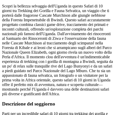
Scopri la bellezza selvaggia dell'Uganda in questo Safari di 10
giorni tra Trekking dei Gorilla e Fauna Selvatica, un viaggio che ti
porterà dalle fragorose Cascate Murchison alle giungle nebbiose
della Foresta Impenetrabile di Bwindi. Questo safari accuratamente
progettato combina classici game drive, tracciamento dei primati e
incontri culturali, offrendo un'esplorazione completa dei parchi
nazionali più famosi dell'Uganda. Dall'avvistamento dei rinoceronti
al Santuario dei Rinoceronti di Ziwa e l'osservazione della fauna
nelle Cascate Murchison al tracciamento degli scimpanzé nella
Foresta di Kibale e ai leoni che si arrampicano sugli alberi del Parco
Nazionale Queen Elizabeth, ogni giorno rivela un nuovo volto della
Perla d'Africa. Il momento clou dell'avventura è un'indimenticabile
esperienza di trekking con i gorilla di montagna a Bwindi, seguita da
un po' di relax sulle tranquille rive del Lago Bunyonyi e da un safari
a piedi guidato nel Parco Nazionale del Lago Mburo. Che tu sia un
appassionato di fauna selvatica, un fotografo o un visitatore per la
prima volta in Africa orientale, questo safari di 10 giorni in Uganda
offre il perfetto mix di avventura, natura e scoperta culturale—
mostrando perché l'Uganda è davvero una delle destinazioni safari
più diverse e gratificanti dell'Africa.
Descrizione del soggiorno
Parti per un incredibile safari di 10 giorni tra trekking dei gorilla e