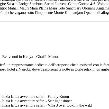
oggio: Sasaab Lodge Samburu Saruni Larsens Camp Giorno 4-6: Volo per 
i alloggio: Mahali Mzuri Mara Plains Mara Toto Sanctuary Olonana Ang
 elefanti che vagano sotto l'imponente Monte Kilimanjaro Opzioni di a
rà un rappresentante dedicato dell'aeroporto che ti assisterà con le forma
uoso hotel a Nairobi, dove trascorrerai la notte in totale relax in un amb