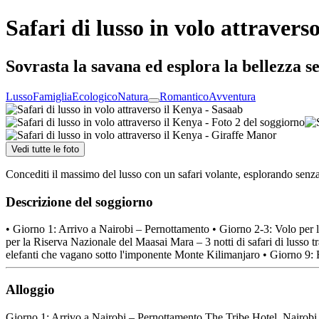
Safari di lusso in volo attravers
Sovrasta la savana ed esplora la bellezza s
Lusso
Famiglia
Ecologico
Natura
Romantico
Avventura
Vedi tutte le foto
Concediti il massimo del lusso con un safari volante, esplorando senza 
Descrizione del soggiorno
• Giorno 1: Arrivo a Nairobi – Pernottamento • Giorno 2-3: Volo per l
per la Riserva Nazionale del Maasai Mara – 3 notti di safari di lusso t
elefanti che vagano sotto l'imponente Monte Kilimanjaro • Giorno 9: R
Alloggio
Giorno 1: Arrivo a Nairobi – Pernottamento The Tribe Hotel, Nairobi 