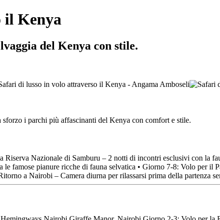
o il Kenya
elvaggia del Kenya con stile.
sforzo i parchi più affascinanti del Kenya con comfort e stile.
a Riserva Nazionale di Samburu – 2 notti di incontri esclusivi con la fa
ra le famose pianure ricche di fauna selvatica • Giorno 7-8: Volo per il
itorno a Nairobi – Camera diurna per rilassarsi prima della partenza se
Hemingways Nairobi Giraffe Manor, Nairobi Giorno 2-3: Volo per la Ris