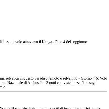
una selvatica in questo paradiso remoto e selvaggio • Giorno 4-6: Volo
 Parco Nazionale di Amboseli – 2 notti con viste mozzafiato sugli
rale
erva Nazionale di Samburu – 2 notti di incontri esclusivi con la