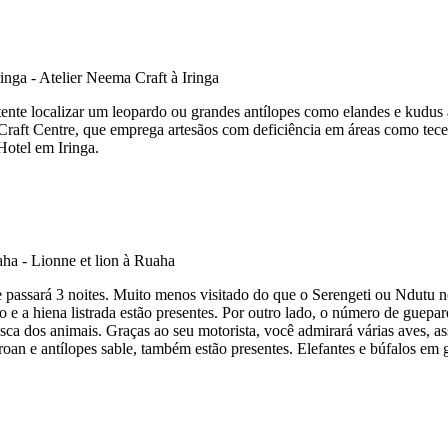
nte localizar um leopardo ou grandes antílopes como elandes e kudus an
aft Centre, que emprega artesãos com deficiência em áreas como tecel
Hotel em Iringa.
e passará 3 noites. Muito menos visitado do que o Serengeti ou Ndutu
do e a hiena listrada estão presentes. Por outro lado, o número de gue
usca dos animais. Graças ao seu motorista, você admirará várias aves, a
 roan e antílopes sable, também estão presentes. Elefantes e búfalos 