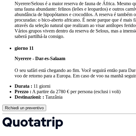
Nyerere/Selous é a maior reserva de fauna de África. Mesmo que
uma fauna abundante: felinos (leões e leopardos) e outros carnív
abundância de hipopótamos e crocodilos. A reserva é também o l
procuradas: o bico-aberto africano. É neste parque que é mais 
através da seleção natural que realizam ao visar antílopes feri
Vários grupos vivem dentro da reserva de Selous, mas a imensi
saberá partilhá-la consigo.
giorno 11
Nyerere - Dar-es-Salaam
O seu safári está chegando ao fim. Você seguirá então para Dar
voo de retorno para a Europa. Em caso de voo na manhã seguin
Durata :
11 giorni
Prezzo :
A partire da 2780 € per persona
(esclusi i voli)
Destinazioni: :
Tanzânia
Richiedi un preventivo