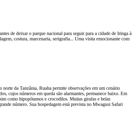
tes de deixar o parque nacional para seguir para a cidade de Iringa à
agem, costura, marcenaria, serigrafia... Uma visita emocionante com
 no norte da Tanzânia, Ruaha permite observações em um cenário
pardos, cujos números em queda são alarmantes, permanece baixo. Em
ssim como hipopótamos e crocodilos. Muitas girafas e belas
em grande número. Sua hospedagem está prevista no Mwagusi Safari