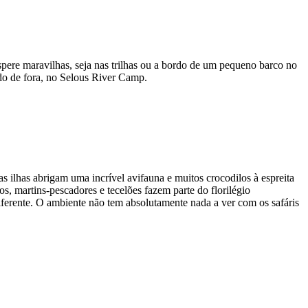
spere maravilhas, seja nas trilhas ou a bordo de um pequeno barco no
do de fora, no Selous River Camp.
s ilhas abrigam uma incrível avifauna e muitos crocodilos à espreita
s, martins-pescadores e tecelões fazem parte do florilégio
diferente. O ambiente não tem absolutamente nada a ver com os safáris