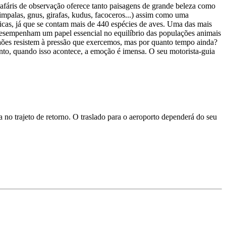
safáris de observação oferece tanto paisagens de grande beleza como
, impalas, gnus, girafas, kudus, facoceros...) assim como uma
ticas, já que se contam mais de 440 espécies de aves. Uma das mais
s desempenham um papel essencial no equilíbrio das populações animais
licaões resistem à pressão que exercemos, mas por quanto tempo ainda?
nto, quando isso acontece, a emoção é imensa. O seu motorista-guia
 no trajeto de retorno. O traslado para o aeroporto dependerá do seu