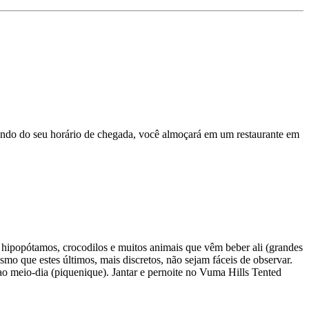
dendo do seu horário de chegada, você almoçará em um restaurante em
e hipopótamos, crocodilos e muitos animais que vêm beber ali (grandes
mo que estes últimos, mais discretos, não sejam fáceis de observar.
 ao meio-dia (piquenique). Jantar e pernoite no Vuma Hills Tented