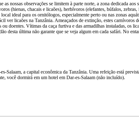
 as nossas observações se limitem à parte norte, a zona dedicada aos 
oros (hienas, chacais e licaões), herbívoros (elefantes, búfalos, zebras
ocal ideal para os ornitólogos, especialmente perto ou nas zonas aquá
fácil ver licaões na Tanzânia. Ameaçados de extinção, estes carnívoro
dos ou doentes. Vítimas da caça furtiva e das armadilhas instaladas, os 
dão desta última não garante que se veja algum em cada safári. No enta
-es-Salaam, a capital econômica da Tanzânia. Uma refeição está prevista
te, você dormirá em um hotel em Dar-es-Salaam (não incluído).