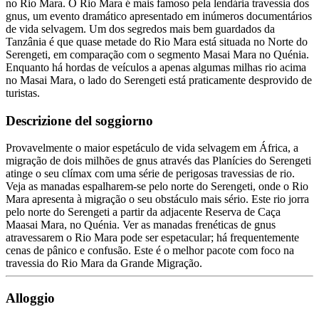
no Rio Mara. O Rio Mara é mais famoso pela lendária travessia dos
gnus, um evento dramático apresentado em inúmeros documentários
de vida selvagem. Um dos segredos mais bem guardados da
Tanzânia é que quase metade do Rio Mara está situada no Norte do
Serengeti, em comparação com o segmento Masai Mara no Quénia.
Enquanto há hordas de veículos a apenas algumas milhas rio acima
no Masai Mara, o lado do Serengeti está praticamente desprovido de
turistas.
Descrizione del soggiorno
Provavelmente o maior espetáculo de vida selvagem em África, a
migração de dois milhões de gnus através das Planícies do Serengeti
atinge o seu clímax com uma série de perigosas travessias de rio.
Veja as manadas espalharem-se pelo norte do Serengeti, onde o Rio
Mara apresenta à migração o seu obstáculo mais sério. Este rio jorra
pelo norte do Serengeti a partir da adjacente Reserva de Caça
Maasai Mara, no Quénia. Ver as manadas frenéticas de gnus
atravessarem o Rio Mara pode ser espetacular; há frequentemente
cenas de pânico e confusão. Este é o melhor pacote com foco na
travessia do Rio Mara da Grande Migração.
Alloggio