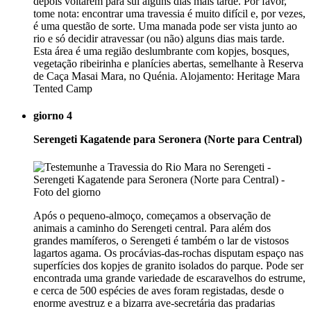
depois voltarem para sul alguns dias mais tarde. Por favor,
tome nota: encontrar uma travessia é muito difícil e, por vezes,
é uma questão de sorte. Uma manada pode ser vista junto ao
rio e só decidir atravessar (ou não) alguns dias mais tarde.
Esta área é uma região deslumbrante com kopjes, bosques,
vegetação ribeirinha e planícies abertas, semelhante à Reserva
de Caça Masai Mara, no Quénia. Alojamento: Heritage Mara
Tented Camp
giorno 4
Serengeti Kagatende para Seronera (Norte para Central)
Após o pequeno-almoço, começamos a observação de
animais a caminho do Serengeti central. Para além dos
grandes mamíferos, o Serengeti é também o lar de vistosos
lagartos agama. Os procávias-das-rochas disputam espaço nas
superfícies dos kopjes de granito isolados do parque. Pode ser
encontrada uma grande variedade de escaravelhos do estrume,
e cerca de 500 espécies de aves foram registadas, desde o
enorme avestruz e a bizarra ave-secretária das pradarias