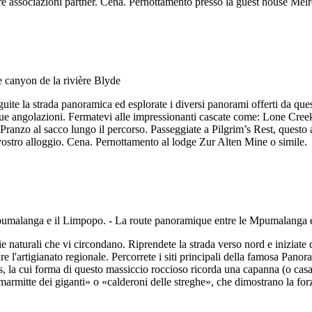
stre associazioni partner. Cena. Pernottamento presso la guest house Melr
te la strada panoramica ed esplorate i diversi panorami offerti da ques
sue angolazioni. Fermatevi alle impressionanti cascate come: Lone Creek
 Pranzo al sacco lungo il percorso. Passeggiate a Pilgrim’s Rest, questo 
 vostro alloggio. Cena. Pernottamento al lodge Zur Alten Mine o simile.
 naturali che vi circondano. Riprendete la strada verso nord e iniziate 
plare l'artigianato regionale. Percorrete i siti principali della famos
s, la cui forma di questo massiccio roccioso ricorda una capanna (o cas
armitte dei giganti» o «calderoni delle streghe», che dimostrano la for