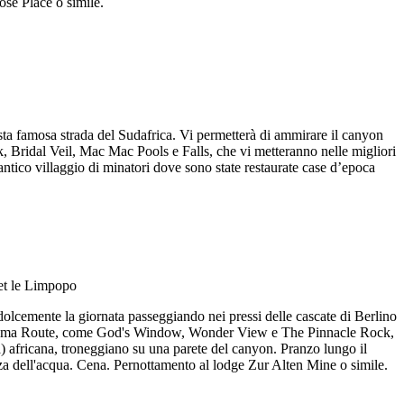
ose Place o simile.
ta famosa strada del Sudafrica. Vi permetterà di ammirare il canyon
, Bridal Veil, Mac Mac Pools e Falls, che vi metteranno nelle migliori
antico villaggio di minatori dove sono state restaurate case d’epoca
dolcemente la giornata passeggiando nei pressi delle cascate di Berlino
a Panorama Route, come God's Window, Wonder View e The Pinnacle Rock,
a) africana, troneggiano su una parete del canyon. Pranzo lungo il
za dell'acqua. Cena. Pernottamento al lodge Zur Alten Mine o simile.