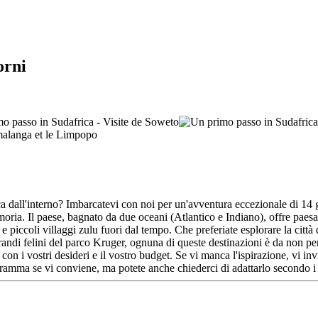
orni
a dall'interno? Imbarcatevi con noi per un'avventura eccezionale di 14 gi
emoria. Il paese, bagnato da due oceani (Atlantico e Indiano), offre pa
o e piccoli villaggi zulu fuori dal tempo. Che preferiate esplorare la cit
randi felini del parco Kruger, ognuna di queste destinazioni è da non per
 i vostri desideri e il vostro budget. Se vi manca l'ispirazione, vi inv
gramma se vi conviene, ma potete anche chiederci di adattarlo secondo i 