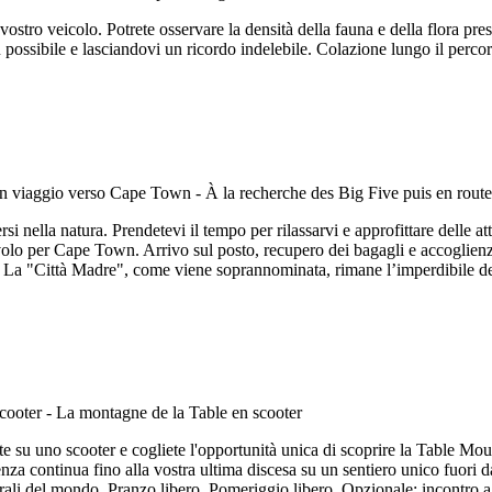
 vostro veicolo. Potrete osservare la densità della fauna e della flora p
ù possibile e lasciandovi un ricordo indelebile. Colazione lungo il percor
i nella natura. Prendetevi il tempo per rilassarvi e approfittare delle at
 volo per Cape Town. Arrivo sul posto, recupero dei bagagli e accoglienz
ca. La "Città Madre", come viene soprannominata, rimane l’imperdibile 
e su uno scooter e cogliete l'opportunità unica di scoprire la Table Mou
za continua fino alla vostra ultima discesa su un sentiero unico fuori
turali del mondo. Pranzo libero. Pomeriggio libero. Opzionale: incontro a