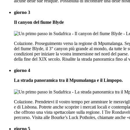
alcune delle sue reliquie. Possibilità di incontrare una delle no
giorno 3
Il canyon del fiume Blyde
Colazione. Proseguimento verso la regione di Mpumalanga. Segui
del fiume Blyde, il 3° canyon più grande al mondo, da tutte le 
condizioni per iniziare la vostra immersione nel nord del paese.
della fine del XIX secolo. Risalite la strada panoramica fino al
giorno 4
La strada panoramica tra il Mpumalanga e il Limpopo.
Colazione. Prendetevi il vostro tempo per ammirare le meraviglie
e di Lisbona. Potrete anche scoprire i mercati locali e contem
che offrono una vista spettacolare sulla regione. I Tre Rondavel
percorso. Visita alle Bourke’s Luck Potholes, chiamate anche «m
giorno 5