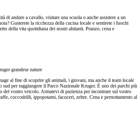
à di andare a cavallo, visitare una scuola o anche assistere a un
oia? Gusterete la ricchezza della cucina locale e sentirete i fuochi
etto della vita quotidiana dei nostri abitanti. Pranzo, cena e
age al fine di scoprire gli animali, i giovani, ma anche il team locale
so sud per raggiungere il Parco Nazionale Kruger. È uno dei parchi più
o del vostro veicolo. Armatevi di pazienza per incontrare sul vostro
iraffe, coccodrilli, ippopotami, facoceri, zebre. Cena e pernottamento al