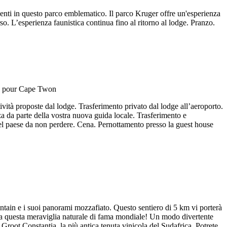
resenti in questo parco emblematico. Il parco Kruger offre un'esperienza
so. L’esperienza faunistica continua fino al ritorno al lodge. Pranzo.
tività proposte dal lodge. Trasferimento privato dal lodge all’aeroporto.
a da parte della vostra nuova guida locale. Trasferimento e
del paese da non perdere. Cena. Pernottamento presso la guest house
ntain e i suoi panorami mozzafiato. Questo sentiero di 5 km vi porterà
 da questa meraviglia naturale di fama mondiale! Un modo divertente
 Groot Constantia, la più antica tenuta vinicola del Sudafrica. Potrete