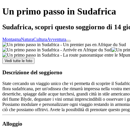
Un primo passo in Sudafrica
Sudafrica, scopri questo soggiorno di 14 gi
Montagna
Natura
Cultura
Avventura
Vedi tutte le foto
Descrizione del soggiorno
State cercando un viaggio unico che vi permetta di scoprire il Sudafric
flora sudafricana, per un'odissea che rimarrà impressa nella vostra m
desertiche, spiagge dalle acque turchesi, grandi città in stile american
del fiume Blyde, degustare i vini ormai imprescindibili o osservare i g
Possiamo modulare e personalizzare ogni viaggio restando in armonia con
ciò che possiamo offrirvi. Avete la possibilità di prenotare questo pro
Alloggio