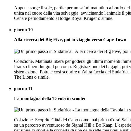
Appena sorge il sole, partite per un safari mattutino a bordo del
unica nel cuore della vita selvaggia, avvicinando l'animale il pi
Cena e pernottamento al lodge Royal Kruger o simile.
giorno 10
Alla ricerca dei Big Five, poi in viaggio verso Cape Town
Colazione. Mattinata libera per godersi gli ultimi momenti immers
Pranzo libero lungo il percorso. Registrazione dei bagagli, poi
sistemazione. Potrete così scoprire un’altra faccia del Sudafri
The Lions o simile.
giorno 11
La montagna della Tavola in scooter
Colazione. Scoprite Città del Capo come mai prima d'ora! Saltat
su un percorso avventuroso da Signal Hill a Bo Kaap. L'esperien
per unire lo sport e la scoperta di una delle sette meraviglie na