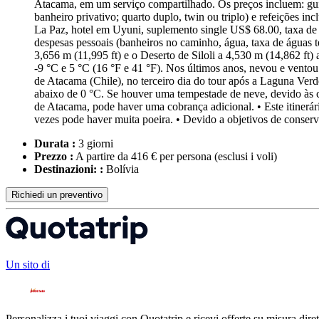
Atacama, em um serviço compartilhado. Os preços incluem: guia 
banheiro privativo; quarto duplo, twin ou triplo) e refeições i
La Paz, hotel em Uyuni, suplemento single US$ 68.00, taxa de
despesas pessoais (banheiros no caminho, água, taxa de águas te
3,656 m (11,995 ft) e o Deserto de Siloli a 4,530 m (14,862 ft) 
-9 °C e 5 °C (16 °F e 41 °F). Nos últimos anos, nevou e ventou
de Atacama (Chile), no terceiro dia do tour após a Laguna Verd
abaixo de 0 °C. Se houver uma tempestade de neve, devido às co
de Atacama, pode haver uma cobrança adicional. • Este itinerár
vezes pode haver muita poeira. • Devido a objetivos de conser
Durata :
3 giorni
Prezzo :
A partire da 416 € per persona
(esclusi i voli)
Destinazioni: :
Bolívia
Richiedi un preventivo
Un sito di
Personalizza i tuoi viaggi con Quotatrip e ricevi offerte su misura diret