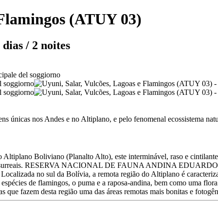
e Flamingos (ATUY 03)
dias / 2 noites
ens únicas nos Andes e no Altiplano, e pelo fenomenal ecossistema natu
ano Boliviano (Planalto Alto), este interminável, raso e cintilante 
sagens surreais. RESERVA NACIONAL DE FAUNA ANDINA EDUARDO AVARO
Localizada no sul da Bolívia, a remota região do Altiplano é caracteriza
 espécies de flamingos, o puma e a raposa-andina, bem como uma flora 
as que fazem desta região uma das áreas remotas mais bonitas e fotogê