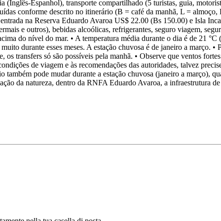
(Inglês-Espanhol), transporte compartilhado (5 turistas, guia, motorist
ncluídas conforme descrito no itinerário (B = café da manhã, L = almoço
 entrada na Reserva Eduardo Avaroa US$ 22.00 (Bs 150.00) e Isla Inca
rmais e outros), bebidas alcoólicas, refrigerantes, seguro viagem, segu
acima do nível do mar. • A temperatura média durante o dia é de 21 °C (
 muito durante esses meses. A estação chuvosa é de janeiro a março. •
e, os transfers só são possíveis pela manhã. • Observe que ventos forte
ndições de viagem e às recomendações das autoridades, talvez precisemo
io também pode mudar durante a estação chuvosa (janeiro a março), quan
vação da natureza, dentro da RNFA Eduardo Avaroa, a infraestrutura d
tamente nella tua casella di posta.