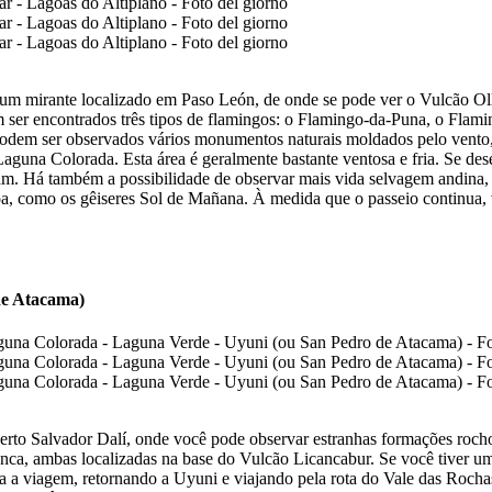
um mirante localizado em Paso León, de onde se pode ver o Vulcão Olla
ser encontrados três tipos de flamingos: o Flamingo-da-Puna, o Flami
 podem ser observados vários monumentos naturais moldados pelo vento
guna Colorada. Esta área é geralmente bastante ventosa e fria. Se des
tam. Há também a possibilidade de observar mais vida selvagem andina, 
 como os gêiseres Sol de Mañana. À medida que o passeio continua, vi
de Atacama)
rto Salvador Dalí, onde você pode observar estranhas formações rocho
a, ambas localizadas na base do Vulcão Licancabur. Se você tiver um
ua a viagem, retornando a Uyuni e viajando pela rota do Vale das Rocha