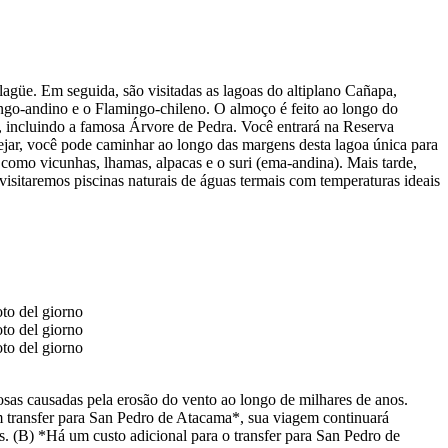
güe. Em seguida, são visitadas as lagoas do altiplano Cañapa,
ngo-andino e o Flamingo-chileno. O almoço é feito ao longo do
, incluindo a famosa Árvore de Pedra. Você entrará na Reserva
ejar, você pode caminhar ao longo das margens desta lagoa única para
como vicunhas, lhamas, alpacas e o suri (ema-andina). Mais tarde,
sitaremos piscinas naturais de águas termais com temperaturas ideais
sas causadas pela erosão do vento ao longo de milhares de anos.
 transfer para San Pedro de Atacama*, sua viagem continuará
s. (B) *Há um custo adicional para o transfer para San Pedro de