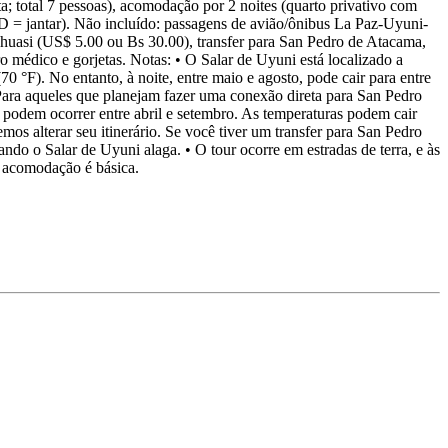
a; total 7 pessoas), acomodação por 2 noites (quarto privativo com
, D = jantar). Não incluído: passagens de avião/ônibus La Paz-Uyuni-
huasi (US$ 5.00 ou Bs 30.00), transfer para San Pedro de Atacama,
ro médico e gorjetas. Notas: • O Salar de Uyuni está localizado a
70 °F). No entanto, à noite, entre maio e agosto, pode cair para entre
 Para aqueles que planejam fazer uma conexão direta para San Pedro
s podem ocorrer entre abril e setembro. As temperaturas podem cair
s alterar seu itinerário. Se você tiver um transfer para San Pedro
do o Salar de Uyuni alaga. • O tour ocorre em estradas de terra, e às
e acomodação é básica.