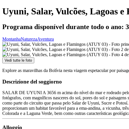
Uyuni, Salar, Vulcões, Lagoas 
Programa disponível durante todo o ano: 3 
Montanha
Natureza
Aventura
Vedi tutte le foto
Explore as maravilhas da Bolívia nesta viagem espetacular por paisag
Descrizione del soggiorno
SALAR DE UYUNI A 3656 m acima do nível do mar e rodeado pelo Altipl
fotógrafos, com magníficos nasceres do sol, pores do sol e pai
como parte do circuito que passa pelo Salar de Uyuni, Sucre e Potosí. 
proporcionam um habitat favorável para a ema-andina, a vicunha, três
Colorada e a Laguna Verde, bem como outras características geológic
Alloggio