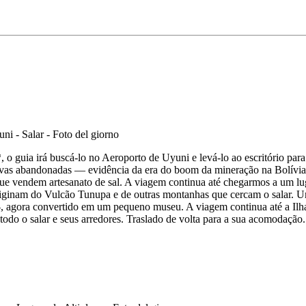
o guia irá buscá-lo no Aeroporto de Uyuni e levá-lo ao escritório para
tivas abandonadas — evidência da era do boom da mineração na Bolívi
que vendem artesanato de sal. A viagem continua até chegarmos a um l
iginam do Vulcão Tunupa e de outras montanhas que cercam o salar. Uma
, agora convertido em um pequeno museu. A viagem continua até a Ilha
 todo o salar e seus arredores. Traslado de volta para a sua acomodação