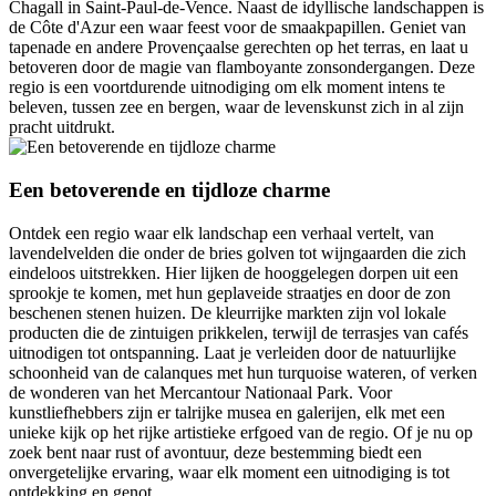
Chagall in Saint-Paul-de-Vence. Naast de idyllische landschappen is
de Côte d'Azur een waar feest voor de smaakpapillen. Geniet van
tapenade en andere Provençaalse gerechten op het terras, en laat u
betoveren door de magie van flamboyante zonsondergangen. Deze
regio is een voortdurende uitnodiging om elk moment intens te
beleven, tussen zee en bergen, waar de levenskunst zich in al zijn
pracht uitdrukt.
Een betoverende en tijdloze charme
Ontdek een regio waar elk landschap een verhaal vertelt, van
lavendelvelden die onder de bries golven tot wijngaarden die zich
eindeloos uitstrekken. Hier lijken de hooggelegen dorpen uit een
sprookje te komen, met hun geplaveide straatjes en door de zon
beschenen stenen huizen. De kleurrijke markten zijn vol lokale
producten die de zintuigen prikkelen, terwijl de terrasjes van cafés
uitnodigen tot ontspanning. Laat je verleiden door de natuurlijke
schoonheid van de calanques met hun turquoise wateren, of verken
de wonderen van het Mercantour Nationaal Park. Voor
kunstliefhebbers zijn er talrijke musea en galerijen, elk met een
unieke kijk op het rijke artistieke erfgoed van de regio. Of je nu op
zoek bent naar rust of avontuur, deze bestemming biedt een
onvergetelijke ervaring, waar elk moment een uitnodiging is tot
ontdekking en genot.