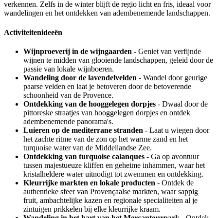
verkennen. Zelfs in de winter blijft de regio licht en fris, ideaal voor
wandelingen en het ontdekken van adembenemende landschappen.
Activiteitenideeën
Wijnproeverij in de wijngaarden
- Geniet van verfijnde
wijnen te midden van glooiende landschappen, geleid door de
passie van lokale wijnboeren.
Wandeling door de lavendelvelden
- Wandel door geurige
paarse velden en laat je betoveren door de betoverende
schoonheid van de Provence.
Ontdekking van de hooggelegen dorpjes
- Dwaal door de
pittoreske straatjes van hooggelegen dorpjes en ontdek
adembenemende panorama's.
Luieren op de mediterrane stranden
- Laat u wiegen door
het zachte ritme van de zon op het warme zand en het
turquoise water van de Middellandse Zee.
Ontdekking van turquoise calanques
- Ga op avontuur
tussen majestueuze kliffen en geheime inhammen, waar het
kristalheldere water uitnodigt tot zwemmen en ontdekking.
Kleurrijke markten en lokale producten
- Ontdek de
authentieke sfeer van Provençaalse markten, waar sappig
fruit, ambachtelijke kazen en regionale specialiteiten al je
zintuigen prikkelen bij elke kleurrijke kraam.
Wandeling in het hart van het Mercantourpark
- Ontdek