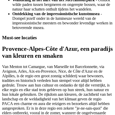
wilde paden tussen bergmeren en ongerepte bossen, waar de
natuur haar schatten onthult tijdens het wandelen.
Ontdekking van de impressionistische kunstmusea
-
Dompel jezelf onder in de lumineuze wereld van de
impressionistische meesters en bewonder levendige werken in
betoverende musea.
Must-see locaties
Provence-Alpes-Côte d'Azur, een paradijs
van kleuren en smaken
Van Menton tot Camargue, van Marseille tot Barcelonnette, via
Avignon, Arles, Aix-en-Provence, Nice, de Côte d'Azur en de
Alpilles, is de regio een groot zonnig schilderij waar bewoners,
tradities en historisch verleden hun stempel voor altijd hebben
gedrukt. Trouw aan hun cultuur en ondanks de tijd die verstrijkt, is
elke regio en elke stad trots gebleven op hun streek, hun natuur en
hun lokale gebruiken. De rijkdom aan kleuren, de zachtheid van het
landschap en de weldadigheid van het klimaat geven de regio
PACA een charme en aura die reizigers en bezoekers altijd hebben
aangesproken. Er is in deze regio een zekere "je-ne-sais-quoi" die
elders ontbreekt, vooral in de zomer, wanneer de ongeëvenaarde