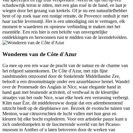
schaduwrijk terras te zitten, met een glas rosé in de hand, en laat je
wiegen door het gezang van krekels. Of je nu een natuurliefhebber
bent of op zoek naar een rustige retraite, de Provence omhult je met
haar zachte levensstijl. Het is een uitnodiging om te vertragen, elk
moment te waarderen en opnieuw verbinding te maken met het
essentiële. Een reis hier is een belofte van onvergetelijke
ontdekkingen en herwonnen rust te midden van de lavendelvelden.
Wonderen van de Côte d'Azur
Ga mee op een reis waar de pracht van de natuur en de charme van
het erfgoed samenkomen. De Côte d'Azur, met zijn fijne
zandstranden omzoomd door de fonkelende Middellandse Zee,
belooft u een droomuitstapje onder een azuurblauwe hemel. Wandel
over de Promenade des Anglais in Nice, waar elegantie hand in
hand gaat met bruisende activiteit, of verdwaal in de kleurrijke
straatjes van het oude Nice, waar elke hoek een verrassing verbergt.
Klim naar Èze, dit middeleeuwse dorpje dat een adembenemend
uitzicht biedt op de diepblauwe zee. Bezoek de exotische tuinen van
Menton, waar citrusvruchten de lucht vullen met hun geur en
kleuren bij elke bocht exploderen. Voor een artistieke pauze kunt u
zich onderdompelen in de fascinerende wereld van het Picasso-
museum in Antibes of u laten betoveren door de werken van