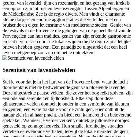
geuren van lavendel, tijm en rozemarijn en het gezang van krekels
een oproep zijn tot rust en levensvreugde. Tussen Alpenbergen en
de Middellandse Zee is de regio divers. Men vindt er charmante
kleine dorpjes en enorme agglomeraties die verleiden met een
bruisende en eigen levensritme van mediterrane steden. Geniet van
de festivals in de Provence die getuigen van de gehechtheid van de
Provençalen aan hun tradities, geniet van zijn erkende gastronomie
en laat u verrassen door de lokale wijnen die de regio zijn adellijke
brieven hebben gegeven. Een paradijs zo uitgestrekt dat een heel
leven niet genoeg zou zijn om het te ontdekken!
Sereniteit van lavendelvelden
Stel je voor dat je in het hart van de Provence bent, waar de lucht
doordrenkt is met de bedwelmende geur van bloeiende lavendel.
Deze uitgestrekte paarse velden, die zover het oog reikt golven, zijn
een ode aan sereniteit en tijdloosheid. Elke stap door deze
glinsterende velden dompelt je onder in een symfonie van kleuren
en geuren, een ware traktatie voor de zintuigen. Hier onthult de
natuur zich in al haar pracht, en biedt een kalmerend en betoverend
spektakel. Wanneer je verder verkent, ontdek je pittoreske dorpjes
genesteld op zonnige heuvels. Hun smalle, kronkelige straatjes
vertellen eeuwenoude verhalen, terwijl de lokale markten de geur
van specerijen en rijp fruit verspreiden. Neem de tijd om op een