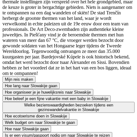
thermale instellingen zijn verspreid over het hele grondgebied, maar
de keuze is groter in bergachtige gebieden. Niets is aangenamer om
te ontspannen na een dag wandelen of skiën! De stad Trenčín
herbergt de grootste thermen van het land, waar je wordt
verwelkomd in echte paleizen uit de 19e eeuw door een team van
professionals. De Art Deco-zwembaden zijn authentieke kleine
juweeltjes. In Piešťany vind je de beroemdste thermen met hun
wateren van meer dan 67 °C, die vroeger werden bezocht door
gewonde soldaten van het Hongaarse leger tijdens de Tweede
Wereldoorlog. Tegenwoordig ontvangen ze meer dan 35.000
kuurgasten per jaar. Bardejovské Kúpele is ook historisch bekend,
omdat het werd bezocht door tsaar Alexander en Sissi. Bovendien
hebben ze het voordeel dat ze in het hart van een bos liggen, ideaal
om te ontspannen!
Mijn reis maken
Hoe lang naar Slowakije gaan
Hoe organiseer je je huwelijksreis naar Slowakije
Hoe beleef je een fijne vakantie met een baby in Slowakije
Welke bezienswaardigheden bezoeken tijdens een
gezinswandelvakantie in Slowakije
Hoe ecotoerisme doen in Slowakije
Welk budget om naar Slowakije te gaan
Hoe naar Slowakije gaan
Is er een visum/paspoort nodig om naar Slowakije te reizen