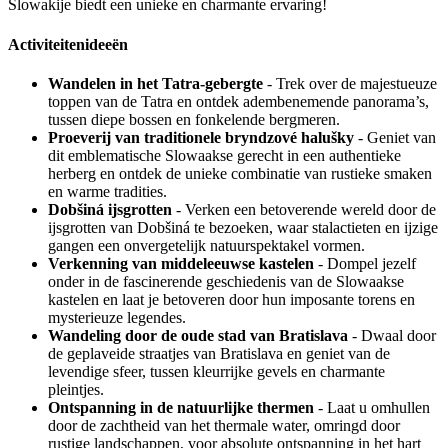
Slowakije biedt een unieke en charmante ervaring!
Activiteitenideeën
Wandelen in het Tatra-gebergte
- Trek over de majestueuze
toppen van de Tatra en ontdek adembenemende panorama’s,
tussen diepe bossen en fonkelende bergmeren.
Proeverij van traditionele bryndzové halušky
- Geniet van
dit emblematische Slowaakse gerecht in een authentieke
herberg en ontdek de unieke combinatie van rustieke smaken
en warme tradities.
Dobšiná ijsgrotten
- Verken een betoverende wereld door de
ijsgrotten van Dobšiná te bezoeken, waar stalactieten en ijzige
gangen een onvergetelijk natuurspektakel vormen.
Verkenning van middeleeuwse kastelen
- Dompel jezelf
onder in de fascinerende geschiedenis van de Slowaakse
kastelen en laat je betoveren door hun imposante torens en
mysterieuze legendes.
Wandeling door de oude stad van Bratislava
- Dwaal door
de geplaveide straatjes van Bratislava en geniet van de
levendige sfeer, tussen kleurrijke gevels en charmante
pleintjes.
Ontspanning in de natuurlijke thermen
- Laat u omhullen
door de zachtheid van het thermale water, omringd door
rustige landschappen, voor absolute ontspanning in het hart