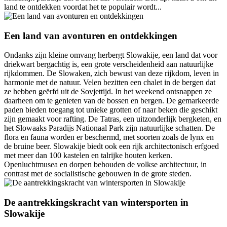
land te ontdekken voordat het te populair wordt...
Een land van avonturen en ontdekkingen
Ondanks zijn kleine omvang herbergt Slowakije, een land dat voor
driekwart bergachtig is, een grote verscheidenheid aan natuurlijke
rijkdommen. De Slowaken, zich bewust van deze rijkdom, leven in
harmonie met de natuur. Velen bezitten een chalet in de bergen dat
ze hebben geërfd uit de Sovjettijd. In het weekend ontsnappen ze
daarheen om te genieten van de bossen en bergen. De gemarkeerde
paden bieden toegang tot unieke grotten of naar beken die geschikt
zijn gemaakt voor rafting. De Tatras, een uitzonderlijk bergketen, en
het Slowaaks Paradijs Nationaal Park zijn natuurlijke schatten. De
flora en fauna worden er beschermd, met soorten zoals de lynx en
de bruine beer. Slowakije biedt ook een rijk architectonisch erfgoed
met meer dan 100 kastelen en talrijke houten kerken.
Openluchtmusea en dorpen behouden de volkse architectuur, in
contrast met de socialistische gebouwen in de grote steden.
De aantrekkingskracht van wintersporten in
Slowakije