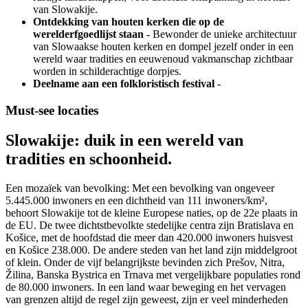
van Slowakije.
Ontdekking van houten kerken die op de
werelderfgoedlijst staan
- Bewonder de unieke architectuur
van Slowaakse houten kerken en dompel jezelf onder in een
wereld waar tradities en eeuwenoud vakmanschap zichtbaar
worden in schilderachtige dorpjes.
Deelname aan een folkloristisch festival
-
Must-see locaties
Slowakije: duik in een wereld van
tradities en schoonheid.
Een mozaïek van bevolking: Met een bevolking van ongeveer
5.445.000 inwoners en een dichtheid van 111 inwoners/km²,
behoort Slowakije tot de kleine Europese naties, op de 22e plaats in
de EU. De twee dichtstbevolkte stedelijke centra zijn Bratislava en
Košice, met de hoofdstad die meer dan 420.000 inwoners huisvest
en Košice 238.000. De andere steden van het land zijn middelgroot
of klein. Onder de vijf belangrijkste bevinden zich Prešov, Nitra,
Žilina, Banska Bystrica en Trnava met vergelijkbare populaties rond
de 80.000 inwoners. In een land waar beweging en het vervagen
van grenzen altijd de regel zijn geweest, zijn er veel minderheden