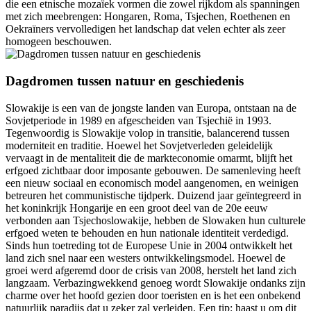
die een etnische mozaïek vormen die zowel rijkdom als spanningen
met zich meebrengen: Hongaren, Roma, Tsjechen, Roethenen en
Oekraïners vervolledigen het landschap dat velen echter als zeer
homogeen beschouwen.
Dagdromen tussen natuur en geschiedenis
Slowakije is een van de jongste landen van Europa, ontstaan na de
Sovjetperiode in 1989 en afgescheiden van Tsjechië in 1993.
Tegenwoordig is Slowakije volop in transitie, balancerend tussen
moderniteit en traditie. Hoewel het Sovjetverleden geleidelijk
vervaagt in de mentaliteit die de markteconomie omarmt, blijft het
erfgoed zichtbaar door imposante gebouwen. De samenleving heeft
een nieuw sociaal en economisch model aangenomen, en weinigen
betreuren het communistische tijdperk. Duizend jaar geïntegreerd in
het koninkrijk Hongarije en een groot deel van de 20e eeuw
verbonden aan Tsjechoslowakije, hebben de Slowaken hun culturele
erfgoed weten te behouden en hun nationale identiteit verdedigd.
Sinds hun toetreding tot de Europese Unie in 2004 ontwikkelt het
land zich snel naar een westers ontwikkelingsmodel. Hoewel de
groei werd afgeremd door de crisis van 2008, herstelt het land zich
langzaam. Verbazingwekkend genoeg wordt Slowakije ondanks zijn
charme over het hoofd gezien door toeristen en is het een onbekend
natuurlijk paradijs dat u zeker zal verleiden. Een tip: haast u om dit