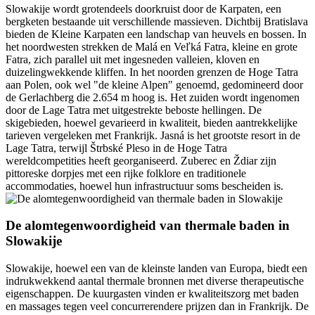
Slowakije wordt grotendeels doorkruist door de Karpaten, een
bergketen bestaande uit verschillende massieven. Dichtbij Bratislava
bieden de Kleine Karpaten een landschap van heuvels en bossen. In
het noordwesten strekken de Malá en Veľká Fatra, kleine en grote
Fatra, zich parallel uit met ingesneden valleien, kloven en
duizelingwekkende kliffen. In het noorden grenzen de Hoge Tatra
aan Polen, ook wel "de kleine Alpen" genoemd, gedomineerd door
de Gerlachberg die 2.654 m hoog is. Het zuiden wordt ingenomen
door de Lage Tatra met uitgestrekte beboste hellingen. De
skigebieden, hoewel gevarieerd in kwaliteit, bieden aantrekkelijke
tarieven vergeleken met Frankrijk. Jasná is het grootste resort in de
Lage Tatra, terwijl Štrbské Pleso in de Hoge Tatra
wereldcompetities heeft georganiseerd. Zuberec en Ždiar zijn
pittoreske dorpjes met een rijke folklore en traditionele
accommodaties, hoewel hun infrastructuur soms bescheiden is.
De alomtegenwoordigheid van thermale baden in
Slowakije
Slowakije, hoewel een van de kleinste landen van Europa, biedt een
indrukwekkend aantal thermale bronnen met diverse therapeutische
eigenschappen. De kuurgasten vinden er kwaliteitszorg met baden
en massages tegen veel concurrerendere prijzen dan in Frankrijk. De