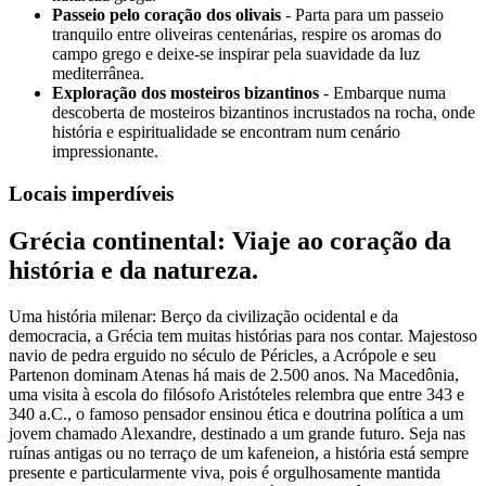
Passeio pelo coração dos olivais
- Parta para um passeio
tranquilo entre oliveiras centenárias, respire os aromas do
campo grego e deixe-se inspirar pela suavidade da luz
mediterrânea.
Exploração dos mosteiros bizantinos
- Embarque numa
descoberta de mosteiros bizantinos incrustados na rocha, onde
história e espiritualidade se encontram num cenário
impressionante.
Locais imperdíveis
Grécia continental: Viaje ao coração da
história e da natureza.
Uma história milenar: Berço da civilização ocidental e da
democracia, a Grécia tem muitas histórias para nos contar. Majestoso
navio de pedra erguido no século de Péricles, a Acrópole e seu
Partenon dominam Atenas há mais de 2.500 anos. Na Macedônia,
uma visita à escola do filósofo Aristóteles relembra que entre 343 e
340 a.C., o famoso pensador ensinou ética e doutrina política a um
jovem chamado Alexandre, destinado a um grande futuro. Seja nas
ruínas antigas ou no terraço de um kafeneion, a história está sempre
presente e particularmente viva, pois é orgulhosamente mantida