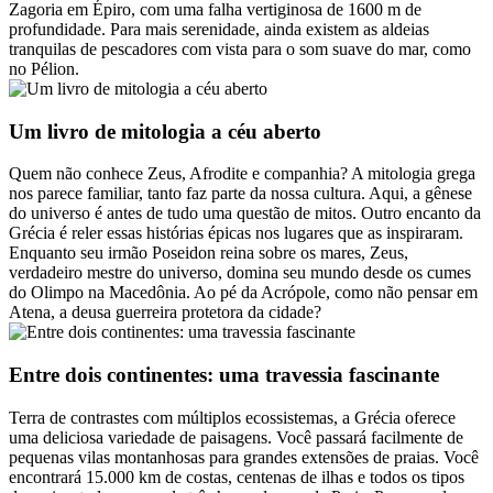
Zagoria em Épiro, com uma falha vertiginosa de 1600 m de
profundidade. Para mais serenidade, ainda existem as aldeias
tranquilas de pescadores com vista para o som suave do mar, como
no Pélion.
Um livro de mitologia a céu aberto
Quem não conhece Zeus, Afrodite e companhia? A mitologia grega
nos parece familiar, tanto faz parte da nossa cultura. Aqui, a gênese
do universo é antes de tudo uma questão de mitos. Outro encanto da
Grécia é reler essas histórias épicas nos lugares que as inspiraram.
Enquanto seu irmão Poseidon reina sobre os mares, Zeus,
verdadeiro mestre do universo, domina seu mundo desde os cumes
do Olimpo na Macedônia. Ao pé da Acrópole, como não pensar em
Atena, a deusa guerreira protetora da cidade?
Entre dois continentes: uma travessia fascinante
Terra de contrastes com múltiplos ecossistemas, a Grécia oferece
uma deliciosa variedade de paisagens. Você passará facilmente de
pequenas vilas montanhosas para grandes extensões de praias. Você
encontrará 15.000 km de costas, centenas de ilhas e todos os tipos