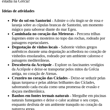
estadia na Grécia!
Ideias de atividades
Pôr do sol em Santorini
- Admire o céu tingir-se de rosa e
laranja sobre as cúpulas brancas de Santorini, um momento
mágico para saborear diante do mar Egeu.
Caminhada no coração das Meteoras
- Percorra trilhas
íngremes entre os mosteiros no topo das rochas, rodeado por
paisagens espetaculares.
Degustação de vinhos locais
- Saboreie vinhos gregos
autênticos durante uma degustação acolhedora no coração de
vinhedos ensolarados, rodeado por um ambiente caloroso e
paisagens mediterrâneas.
Descoberta da Acrópole
- Explore os fascinantes vestígios
da Acrópole e deixe-se transportar pelos mitos da Grécia
antiga, no coração de Atenas.
Cruzeiro no coração das Cíclades
- Deixe-se seduzir pelas
águas turquesa e pelas aldeias brilhantes das Cíclades,
saboreando cada escala como uma promessa de evasão e
doçura mediterrânica.
Banhos em fontes termais naturais
- Mergulhe em piscinas
naturais fumegantes e deixe o calor acalmar o seu corpo,
enquanto desfruta de um ambiente tranquilo no coração da
natureza grega.