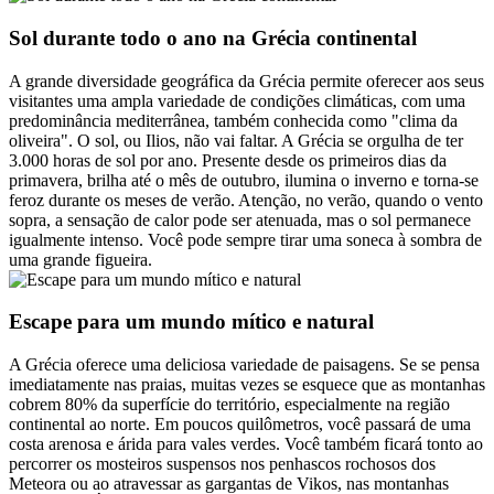
Sol durante todo o ano na Grécia continental
A grande diversidade geográfica da Grécia permite oferecer aos seus
visitantes uma ampla variedade de condições climáticas, com uma
predominância mediterrânea, também conhecida como "clima da
oliveira". O sol, ou Ilios, não vai faltar. A Grécia se orgulha de ter
3.000 horas de sol por ano. Presente desde os primeiros dias da
primavera, brilha até o mês de outubro, ilumina o inverno e torna-se
feroz durante os meses de verão. Atenção, no verão, quando o vento
sopra, a sensação de calor pode ser atenuada, mas o sol permanece
igualmente intenso. Você pode sempre tirar uma soneca à sombra de
uma grande figueira.
Escape para um mundo mítico e natural
A Grécia oferece uma deliciosa variedade de paisagens. Se se pensa
imediatamente nas praias, muitas vezes se esquece que as montanhas
cobrem 80% da superfície do território, especialmente na região
continental ao norte. Em poucos quilômetros, você passará de uma
costa arenosa e árida para vales verdes. Você também ficará tonto ao
percorrer os mosteiros suspensos nos penhascos rochosos dos
Meteora ou ao atravessar as gargantas de Vikos, nas montanhas