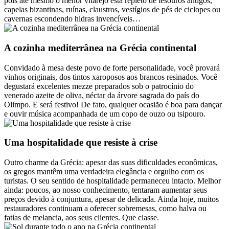
pois até mesmo o menor vilarejo está repleto de tesouros antigos,
capelas bizantinas, ruínas, claustros, vestígios de pés de ciclopes ou
cavernas escondendo hidras invencíveis…
A cozinha mediterrânea na Grécia continental
Convidado à mesa deste povo de forte personalidade, você provará
vinhos originais, dos tintos xaroposos aos brancos resinados. Você
degustará excelentes mezze preparados sob o patrocínio do
venerado azeite de oliva, néctar da árvore sagrada do país do
Olimpo. E será festivo! De fato, qualquer ocasião é boa para dançar
e ouvir música acompanhada de um copo de ouzo ou tsipouro.
Uma hospitalidade que resiste à crise
Outro charme da Grécia: apesar das suas dificuldades econômicas,
os gregos mantêm uma verdadeira elegância e orgulho com os
turistas. O seu sentido de hospitalidade permaneceu intacto. Melhor
ainda: poucos, ao nosso conhecimento, tentaram aumentar seus
preços devido à conjuntura, apesar de delicada. Ainda hoje, muitos
restauradores continuam a oferecer sobremesas, como halva ou
fatias de melancia, aos seus clientes. Que classe.