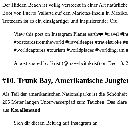
Der Hidden Beach ist völlig versteckt in einer Art natürlich
Boot von Puerto Vallarta auf den Marietas-Inseln in
Mexiko
Trotzdem ist es ein einzigartiger und inspirierender Ort.
View this post on Instagram
Planet earth❤️ #travel #in
#postcardsfromtheworld #traveldeeper #travelstroke #t
#worldcaptures #tourism #worldplaces #worldingram #t
A post shared by
Krist
(@travelwithkrist) on Dec 13, 
#10. Trunk Bay, Amerikanische Jungfe
Als Teil der amerikanischen Nationalparks ist die Schönheit
205 Meter langen Unterwasserpfad zum Tauchen. Das klare Wa
aus
Korallensand
.
Sieh dir diesen Beitrag auf Instagram an