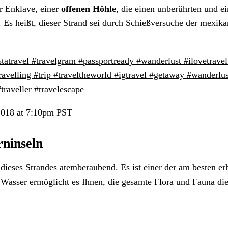
er Enklave, einer
offenen Höhle
, die einen unberührten und ei
. Es heißt, dieser Strand sei durch Schießversuche der mexik
statravel #travelgram #passportready #wanderlust #ilovetravel 
ravelling #trip #traveltheworld #igtravel #getaway #wanderlu
raveller #travelescape
2018 at 7:10pm PST
rninseln
 dieses Strandes atemberaubend. Es ist einer der am besten er
sser ermöglicht es Ihnen, die gesamte Flora und Fauna diese