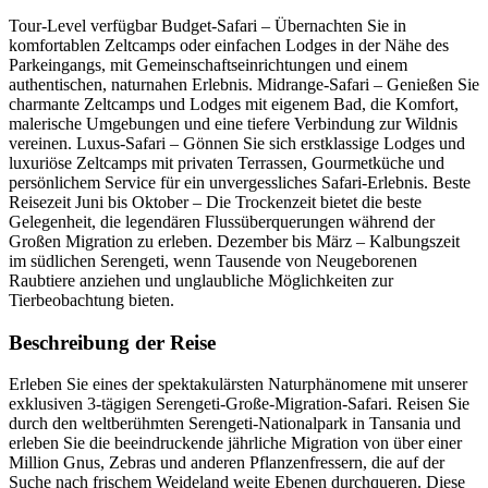
Tour-Level verfügbar Budget-Safari – Übernachten Sie in
komfortablen Zeltcamps oder einfachen Lodges in der Nähe des
Parkeingangs, mit Gemeinschaftseinrichtungen und einem
authentischen, naturnahen Erlebnis. Midrange-Safari – Genießen Sie
charmante Zeltcamps und Lodges mit eigenem Bad, die Komfort,
malerische Umgebungen und eine tiefere Verbindung zur Wildnis
vereinen. Luxus-Safari – Gönnen Sie sich erstklassige Lodges und
luxuriöse Zeltcamps mit privaten Terrassen, Gourmetküche und
persönlichem Service für ein unvergessliches Safari-Erlebnis. Beste
Reisezeit Juni bis Oktober – Die Trockenzeit bietet die beste
Gelegenheit, die legendären Flussüberquerungen während der
Großen Migration zu erleben. Dezember bis März – Kalbungszeit
im südlichen Serengeti, wenn Tausende von Neugeborenen
Raubtiere anziehen und unglaubliche Möglichkeiten zur
Tierbeobachtung bieten.
Beschreibung der Reise
Erleben Sie eines der spektakulärsten Naturphänomene mit unserer
exklusiven 3-tägigen Serengeti-Große-Migration-Safari. Reisen Sie
durch den weltberühmten Serengeti-Nationalpark in Tansania und
erleben Sie die beeindruckende jährliche Migration von über einer
Million Gnus, Zebras und anderen Pflanzenfressern, die auf der
Suche nach frischem Weideland weite Ebenen durchqueren. Diese