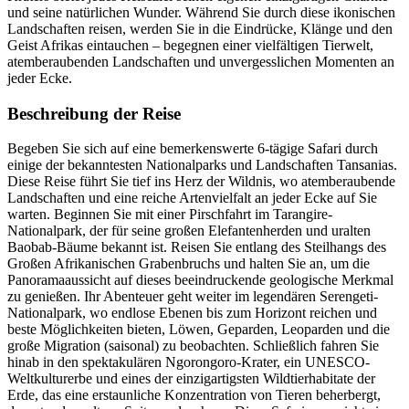
und seine natürlichen Wunder. Während Sie durch diese ikonischen
Landschaften reisen, werden Sie in die Eindrücke, Klänge und den
Geist Afrikas eintauchen – begegnen einer vielfältigen Tierwelt,
atemberaubenden Landschaften und unvergesslichen Momenten an
jeder Ecke.
Beschreibung der Reise
Begeben Sie sich auf eine bemerkenswerte 6-tägige Safari durch
einige der bekanntesten Nationalparks und Landschaften Tansanias.
Diese Reise führt Sie tief ins Herz der Wildnis, wo atemberaubende
Landschaften und eine reiche Artenvielfalt an jeder Ecke auf Sie
warten. Beginnen Sie mit einer Pirschfahrt im Tarangire-
Nationalpark, der für seine großen Elefantenherden und uralten
Baobab-Bäume bekannt ist. Reisen Sie entlang des Steilhangs des
Großen Afrikanischen Grabenbruchs und halten Sie an, um die
Panoramaaussicht auf dieses beeindruckende geologische Merkmal
zu genießen. Ihr Abenteuer geht weiter im legendären Serengeti-
Nationalpark, wo endlose Ebenen bis zum Horizont reichen und
beste Möglichkeiten bieten, Löwen, Geparden, Leoparden und die
große Migration (saisonal) zu beobachten. Schließlich fahren Sie
hinab in den spektakulären Ngorongoro-Krater, ein UNESCO-
Weltkulturerbe und eines der einzigartigsten Wildtierhabitate der
Erde, das eine erstaunliche Konzentration von Tieren beherbergt,