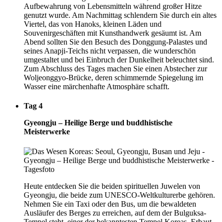
Aufbewahrung von Lebensmitteln während großer Hitze
genutzt wurde. Am Nachmittag schlendern Sie durch ein altes
Viertel, das von Hanoks, kleinen Läden und
Souvenirgeschäften mit Kunsthandwerk gesäumt ist. Am
Abend sollten Sie den Besuch des Donggung-Palastes und
seines Anapji-Teichs nicht verpassen, die wunderschön
umgestaltet und bei Einbruch der Dunkelheit beleuchtet sind.
Zum Abschluss des Tages machen Sie einen Abstecher zur
Woljeonggyo-Brücke, deren schimmernde Spiegelung im
Wasser eine märchenhafte Atmosphäre schafft.
Tag 4
Gyeongju – Heilige Berge und buddhistische
Meisterwerke
Heute entdecken Sie die beiden spirituellen Juwelen von
Gyeongju, die beide zum UNESCO-Weltkulturerbe gehören.
Nehmen Sie ein Taxi oder den Bus, um die bewaldeten
Ausläufer des Berges zu erreichen, auf dem der Bulguksa-
Tempel steht, einer der bekanntesten Tempel Koreas. Erbaut