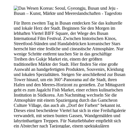
Für Ihren zweiten Tag in Busan entdecken Sie das kulturelle
und lokale Herz der Stadt. Beginnen Sie den Morgen im
lebhaften Viertel BIFF Square, der Wiege des Busan
International Film Festival. Zwischen historischen Kinos,
Streetfood-Ständen und Handabdrücken koreanischer Stars
herrscht hier eine festliche und cineastische Atmosphäre. Nur
wenige Schritte entfernt tauchen Sie in das geschäftige
Treiben des Gukje Market ein, einem der größten
traditionellen Märkte der Stadt. Hier finden Sie eine große
Auswahl an handgefertigten Produkten, Souvenirs, Kleidung
und lokalen Spezialitäten. Steigen Sie anschließend zur Busan
Tower hinauf, um ein 360°-Panorama auf die Stadt, ihren
Hafen und den Meeres-Horizont zu genießen. Zur Mittagszeit
geht es zum Jagalchi Fish Market, einer echten kulinarischen
Institution in Südkorea. Am Nachmittag wechseln Sie die
Atmosphäre mit einem Spaziergang durch das Gamcheon
Culture Village, das auch als „Dorf der Farben“ bekannt ist.
Dieses einst bescheidene Viertel hat sich in eine Freiluftgalerie
verwandelt, mit seinen bunten Gassen, Wandgemälden und
labyrinthartigen Treppen. Für Naturliebhaber empfiehlt sich
ein Abstecher nach Taejongdae, einem spektakulären