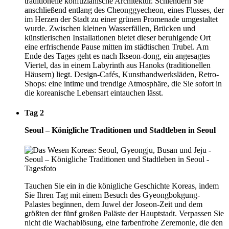
traditionelle konfuzianische Architektur. Schlendern Sie
anschließend entlang des Cheonggyecheon, eines Flusses, der
im Herzen der Stadt zu einer grünen Promenade umgestaltet
wurde. Zwischen kleinen Wasserfällen, Brücken und
künstlerischen Installationen bietet dieser beruhigende Ort
eine erfrischende Pause mitten im städtischen Trubel. Am
Ende des Tages geht es nach Ikseon-dong, ein angesagtes
Viertel, das in einem Labyrinth aus Hanoks (traditionellen
Häusern) liegt. Design-Cafés, Kunsthandwerksläden, Retro-
Shops: eine intime und trendige Atmosphäre, die Sie sofort in
die koreanische Lebensart eintauchen lässt.
Tag 2
Seoul – Königliche Traditionen und Stadtleben in Seoul
Tauchen Sie ein in die königliche Geschichte Koreas, indem
Sie Ihren Tag mit einem Besuch des Gyeongbokgung-
Palastes beginnen, dem Juwel der Joseon-Zeit und dem
größten der fünf großen Paläste der Hauptstadt. Verpassen Sie
nicht die Wachablösung, eine farbenfrohe Zeremonie, die den