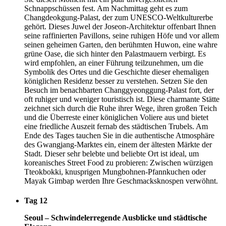
Schnappschüssen fest. Am Nachmittag geht es zum
Changdeokgung-Palast, der zum UNESCO-Weltkulturerbe
gehört. Dieses Juwel der Joseon-Architektur offenbart Ihnen
seine raffinierten Pavillons, seine ruhigen Höfe und vor allem
seinen geheimen Garten, den berühmten Huwon, eine wahre
grüne Oase, die sich hinter den Palastmauern verbirgt. Es
wird empfohlen, an einer Führung teilzunehmen, um die
Symbolik des Ortes und die Geschichte dieser ehemaligen
königlichen Residenz besser zu verstehen. Setzen Sie den
Besuch im benachbarten Changgyeonggung-Palast fort, der
oft ruhiger und weniger touristisch ist. Diese charmante Stätte
zeichnet sich durch die Ruhe ihrer Wege, ihren großen Teich
und die Überreste einer königlichen Voliere aus und bietet
eine friedliche Auszeit fernab des städtischen Trubels. Am
Ende des Tages tauchen Sie in die authentische Atmosphäre
des Gwangjang-Marktes ein, einem der ältesten Märkte der
Stadt. Dieser sehr belebte und beliebte Ort ist ideal, um
koreanisches Street Food zu probieren: Zwischen würzigen
Tteokbokki, knusprigen Mungbohnen-Pfannkuchen oder
Mayak Gimbap werden Ihre Geschmacksknospen verwöhnt.
Tag 12
Seoul – Schwindelerregende Ausblicke und städtische