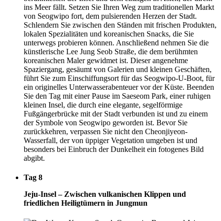
ins Meer fällt. Setzen Sie Ihren Weg zum traditionellen Markt
von Seogwipo fort, dem pulsierenden Herzen der Stadt.
Schlendern Sie zwischen den Ständen mit frischen Produkten,
lokalen Spezialitäten und koreanischen Snacks, die Sie
unterwegs probieren können. Anschließend nehmen Sie die
künstlerische Lee Jung Seob Straße, die dem berühmten
koreanischen Maler gewidmet ist. Dieser angenehme
Spaziergang, gesäumt von Galerien und kleinen Geschäften,
führt Sie zum Einschiffungsort für das Seogwipo-U-Boot, für
ein originelles Unterwasserabenteuer vor der Küste. Beenden
Sie den Tag mit einer Pause im Saeseom Park, einer ruhigen
kleinen Insel, die durch eine elegante, segelförmige
Fußgängerbrücke mit der Stadt verbunden ist und zu einem
der Symbole von Seogwipo geworden ist. Bevor Sie
zurückkehren, verpassen Sie nicht den Cheonjiyeon-
Wasserfall, der von üppiger Vegetation umgeben ist und
besonders bei Einbruch der Dunkelheit ein fotogenes Bild
abgibt.
Tag 8
Jeju-Insel – Zwischen vulkanischen Klippen und
friedlichen Heiligtümern in Jungmun