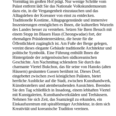
Vormittag im großen Hof prägt. Nur wenige Schritte vom
Palast entfernt lädt Sie das Nationale Volkskundemuseum
dazu ein, in die Vergangenheit einzutauchen und das
Alltagsleben der Koreaner von einst zu entdecken.
Traditionelle Kostüme, Alltagsgegenstände und immersive
Inszenierungen ermöglichen es Ihnen, die kulturellen Wurzeln
des Landes besser zu verstehen. Setzen Sie Ihren Besuch mit
einem Stopp im Blauen Haus (Cheongwadae) fort, der
ehemaligen Präsidentenresidenz, die heute für die
Öffentlichkeit zugänglich ist. Am Fuße der Berge gelegen,
vereint dieses elegante Gebäude traditionelle Architektur und
politische Symbolik. Eine Führung enthüllt Ihnen die
Hintergründe der zeitgenössischen südkoreanischen
Geschichte. Am Nachmittag schlendern Sie durch das
charmante Viertel Bukchon, das für seine von Hanoks (alten
Häusern) gesäumten Gassen berühmt ist. Dieses Dorf,
eingebettet zwischen zwei königlichen Palästen, bietet
herrliche Ausblicke auf die Stadt, zwischen Kunsthandwerk,
Künstlerateliers und atemberaubenden Aussichten. Beenden
Sie den Tag schließlich in Insadong, einem lebhaften Viertel
mit Kunstgalerien, Kunsthandwerksläden und Teehäusern.
Nehmen Sie sich Zeit, das Ssamziegil zu erkunden, ein
Einkaufszentrum mit spiralförmiger Architektur, in dem sich
Kreativität und koreanische Tradition vereinen.