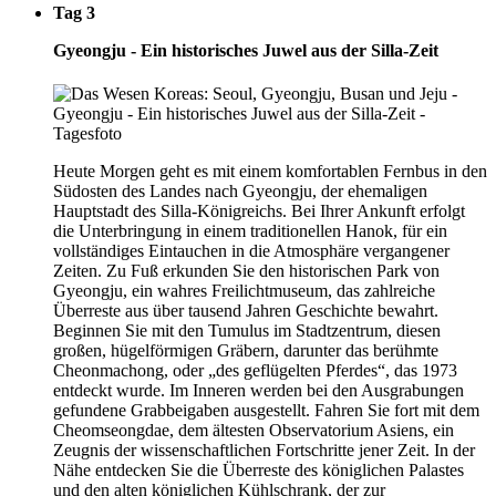
Tag 3
Gyeongju - Ein historisches Juwel aus der Silla-Zeit
Heute Morgen geht es mit einem komfortablen Fernbus in den
Südosten des Landes nach Gyeongju, der ehemaligen
Hauptstadt des Silla-Königreichs. Bei Ihrer Ankunft erfolgt
die Unterbringung in einem traditionellen Hanok, für ein
vollständiges Eintauchen in die Atmosphäre vergangener
Zeiten. Zu Fuß erkunden Sie den historischen Park von
Gyeongju, ein wahres Freilichtmuseum, das zahlreiche
Überreste aus über tausend Jahren Geschichte bewahrt.
Beginnen Sie mit den Tumulus im Stadtzentrum, diesen
großen, hügelförmigen Gräbern, darunter das berühmte
Cheonmachong, oder „des geflügelten Pferdes“, das 1973
entdeckt wurde. Im Inneren werden bei den Ausgrabungen
gefundene Grabbeigaben ausgestellt. Fahren Sie fort mit dem
Cheomseongdae, dem ältesten Observatorium Asiens, ein
Zeugnis der wissenschaftlichen Fortschritte jener Zeit. In der
Nähe entdecken Sie die Überreste des königlichen Palastes
und den alten königlichen Kühlschrank, der zur