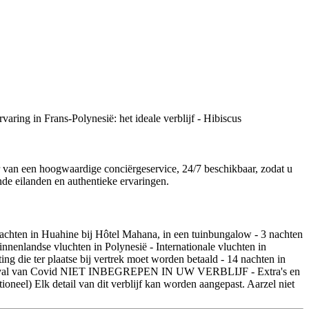
r van een hoogwaardige conciërgeservice, 24/7 beschikbaar, zodat u
nde eilanden en authentieke ervaringen.
chten in Huahine bij Hôtel Mahana, in een tuinbungalow - 3 nachten
enlandse vluchten in Polynesië - Internationale vluchten in
ting die ter plaatse bij vertrek moet worden betaald - 14 nachten in
ng in geval van Covid NIET INBEGREPEN IN UW VERBLIJF - Extra's en
tioneel) Elk detail van dit verblijf kan worden aangepast. Aarzel niet