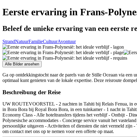
Eerste ervaring in Frans-Polynesi
Beleef de unieke ervaring van een eerste re
Strand
Natuur
Familie
Cultuur
Avontuur
Alle Bilder ansehen
Ga op ontdekkingstocht naar de parels van de Stille Oceaan via een 
optimaal kunt genieten van de lokale expertise. Deze reisroute dompel
Beschreibung der Reise
UW ROUTEVOORSTEL - 2 nachten in Tahiti bij Relais Fenua, in een s
in Bora Bora bij Royal Bora Bora, in een tuinkamer - 1 nacht in Ta
Economy Class - Alle hoteltransfers tijdens het verblijf - Ontbijt - Di
Polynesische accommodaties - Concierge service vanuit het vastel
persoonlijke uitgaven - Activiteiten of diensten die niet vermeld zijn 
om contact met ons op te nemen voor een offerte op maat.