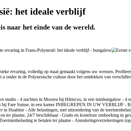
ë: het ideale verblijf
is naar het einde van de wereld.
unieke ervaring, volledig op maat gemaakt volgens uw wensen. Profitee
t u onder in de Polynesische cultuur door het ontdekken van verschille
tudio - 4 nachten in Moorea bij Hibiscus, in een tuinbungalow - 4 na
hiti bij Fare Suisse, in een kamer INBEGREPEN IN UW VERBLIJF - Binn
ner in Huahine - Alle belastingen, met uitzondering van de toeristenbelas
and en ter plaatse, 24/7 beschikbaar - Gratis en kosteloze omboeki
- Toeristenbelasting te betalen ter plaatse - Annuleringsverzekeringen (op