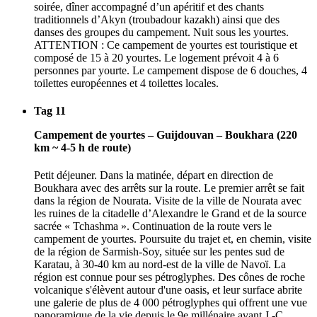
soirée, dîner accompagné d’un apéritif et des chants
traditionnels d’Akyn (troubadour kazakh) ainsi que des
danses des groupes du campement. Nuit sous les yourtes.
ATTENTION : Ce campement de yourtes est touristique et
composé de 15 à 20 yourtes. Le logement prévoit 4 à 6
personnes par yourte. Le campement dispose de 6 douches, 4
toilettes européennes et 4 toilettes locales.
Tag 11
Campement de yourtes – Guijdouvan – Boukhara (220
km ~ 4-5 h de route)
Petit déjeuner. Dans la matinée, départ en direction de
Boukhara avec des arrêts sur la route. Le premier arrêt se fait
dans la région de Nourata. Visite de la ville de Nourata avec
les ruines de la citadelle d’Alexandre le Grand et de la source
sacrée « Tchashma ». Continuation de la route vers le
campement de yourtes. Poursuite du trajet et, en chemin, visite
de la région de Sarmish-Soy, située sur les pentes sud de
Karatau, à 30-40 km au nord-est de la ville de Navoï. La
région est connue pour ses pétroglyphes. Des cônes de roche
volcanique s'élèvent autour d'une oasis, et leur surface abrite
une galerie de plus de 4 000 pétroglyphes qui offrent une vue
panoramique de la vie depuis le 9e millénaire avant J.-C.