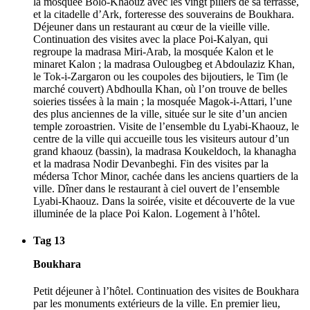
la mosquée Bolo-Khaouz avec les vingt piliers de sa terrasse,
et la citadelle d’Ark, forteresse des souverains de Boukhara.
Déjeuner dans un restaurant au cœur de la vieille ville.
Continuation des visites avec la place Poi-Kalyan, qui
regroupe la madrasa Miri-Arab, la mosquée Kalon et le
minaret Kalon ; la madrasa Oulougbeg et Abdoulaziz Khan,
le Tok-i-Zargaron ou les coupoles des bijoutiers, le Tim (le
marché couvert) Abdhoulla Khan, où l’on trouve de belles
soieries tissées à la main ; la mosquée Magok-i-Attari, l’une
des plus anciennes de la ville, située sur le site d’un ancien
temple zoroastrien. Visite de l’ensemble du Lyabi-Khaouz, le
centre de la ville qui accueille tous les visiteurs autour d’un
grand khaouz (bassin), la madrasa Koukeldoch, la khanagha
et la madrasa Nodir Devanbeghi. Fin des visites par la
médersa Tchor Minor, cachée dans les anciens quartiers de la
ville. Dîner dans le restaurant à ciel ouvert de l’ensemble
Lyabi-Khaouz. Dans la soirée, visite et découverte de la vue
illuminée de la place Poi Kalon. Logement à l’hôtel.
Tag 13
Boukhara
Petit déjeuner à l’hôtel. Continuation des visites de Boukhara
par les monuments extérieurs de la ville. En premier lieu,