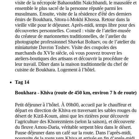
visite de la nécropole Bahaouddin Nakchbandi, le mausolée et
ensemble le plus sacré de la personne réputée parmi les
musulmans. Ensuite, visite de la résidence d'été des derniers
émirs de Boukhara, Sitora-i-Mokhi Khossa. Retour dans la
vieille ville pour le déjeuner. Après-midi, temps libre pour des
découvertes personnelles. Conseil : visite de l’atelier-musée
du créateur de marionnettes traditionnelles, de l’atelier du
photographe professionnel Shavkat Boltaev, ou de l’atelier du
miniaturiste Davron Toshev. Visite des coupoles des
marchands du XVIe siècle, où vous pouvez trouver les
ateliers-boutiques des artisans et découvrir la procédure de
leur travail. Dîner dans la maison traditionnelle du chef de
cuisine de Boukhara. Logement à l’hôtel.
Tag 14
Boukhara - Khiva (route de 450 km, environ 7 h de route)
Petit déjeuner à l’hôtel. À 09h00, accueil par le chauffeur et
départ en direction de Khiva en traversant les sables rouges du
désert de Kizil-Koum, ainsi que les rizières pour découvrir
l’agriculture des Khorezmiens (selon la saison), et découverte
du fleuve Amou-Daria, véritable serpent bleu dans le désert.
Pause déjeuner dans un café sur la route. Dans l’après-midi,
poursuite de la route vers Khiva et arrivée en fin d’après-midi.