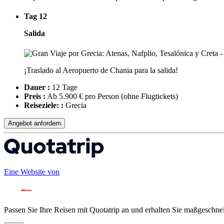
Tag 12
Salida
¡Traslado al Aeropuerto de Chania para la salida!
Dauer :
12 Tage
Preis :
Ab 5.900 € pro Person
(ohne Flugtickets)
Reiseziele: :
Grecia
Angebot anfordern
Eine Website von
Passen Sie Ihre Reisen mit Quotatrip an und erhalten Sie maßgeschnei