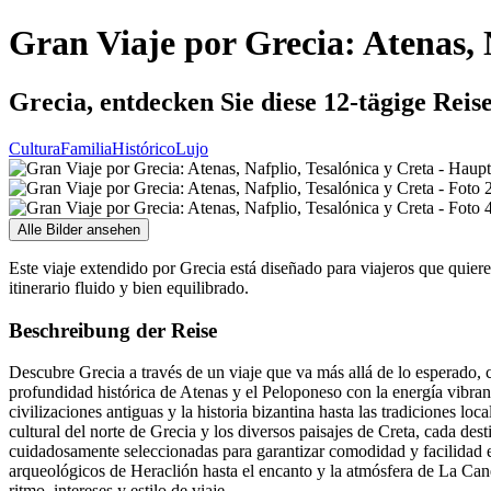
Gran Viaje por Grecia: Atenas, 
Grecia, entdecken Sie diese 12-tägige Reis
Cultura
Familia
Histórico
Lujo
Alle Bilder ansehen
Este viaje extendido por Grecia está diseñado para viajeros que quie
itinerario fluido y bien equilibrado.
Beschreibung der Reise
Descubre Grecia a través de un viaje que va más allá de lo esperado, 
profundidad histórica de Atenas y el Peloponeso con la energía vibra
civilizaciones antiguas y la historia bizantina hasta las tradiciones l
cultural del norte de Grecia y los diversos paisajes de Creta, cada des
cuidadosamente seleccionadas para garantizar comodidad y facilidad en
arqueológicos de Heraclión hasta el encanto y la atmósfera de La Cane
ritmo, intereses y estilo de viaje.