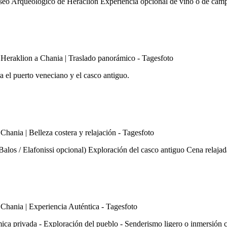
useo Arqueológico de Heraclión Experiencia opcional de vino o de cam
a el puerto veneciano y el casco antiguo.
alos / Elafonissi opcional) Exploración del casco antiguo Cena relajad
ica privada - Exploración del pueblo - Senderismo ligero o inmersión c