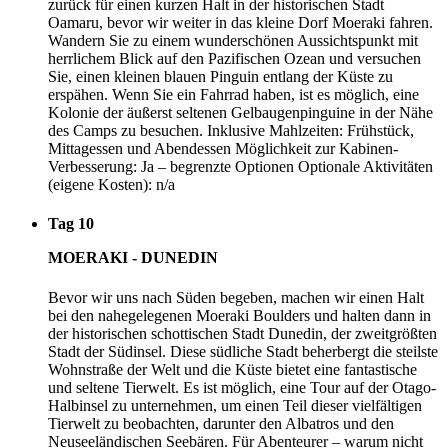
zurück für einen kurzen Halt in der historischen Stadt
Oamaru, bevor wir weiter in das kleine Dorf Moeraki fahren.
Wandern Sie zu einem wunderschönen Aussichtspunkt mit
herrlichem Blick auf den Pazifischen Ozean und versuchen
Sie, einen kleinen blauen Pinguin entlang der Küste zu
erspähen. Wenn Sie ein Fahrrad haben, ist es möglich, eine
Kolonie der äußerst seltenen Gelbaugenpinguine in der Nähe
des Camps zu besuchen. Inklusive Mahlzeiten: Frühstück,
Mittagessen und Abendessen Möglichkeit zur Kabinen-
Verbesserung: Ja – begrenzte Optionen Optionale Aktivitäten
(eigene Kosten): n/a
Tag 10
MOERAKI - DUNEDIN
Bevor wir uns nach Süden begeben, machen wir einen Halt
bei den nahegelegenen Moeraki Boulders und halten dann in
der historischen schottischen Stadt Dunedin, der zweitgrößten
Stadt der Südinsel. Diese südliche Stadt beherbergt die steilste
Wohnstraße der Welt und die Küste bietet eine fantastische
und seltene Tierwelt. Es ist möglich, eine Tour auf der Otago-
Halbinsel zu unternehmen, um einen Teil dieser vielfältigen
Tierwelt zu beobachten, darunter den Albatros und den
Neuseeländischen Seebären. Für Abenteurer – warum nicht