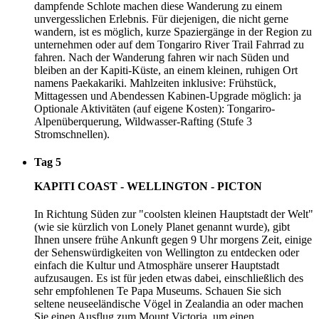
dampfende Schlote machen diese Wanderung zu einem
unvergesslichen Erlebnis. Für diejenigen, die nicht gerne
wandern, ist es möglich, kurze Spaziergänge in der Region zu
unternehmen oder auf dem Tongariro River Trail Fahrrad zu
fahren. Nach der Wanderung fahren wir nach Süden und
bleiben an der Kapiti-Küste, an einem kleinen, ruhigen Ort
namens Paekakariki. Mahlzeiten inklusive: Frühstück,
Mittagessen und Abendessen Kabinen-Upgrade möglich: ja
Optionale Aktivitäten (auf eigene Kosten): Tongariro-
Alpenüberquerung, Wildwasser-Rafting (Stufe 3
Stromschnellen).
Tag 5
KAPITI COAST - WELLINGTON - PICTON
In Richtung Süden zur "coolsten kleinen Hauptstadt der Welt"
(wie sie kürzlich von Lonely Planet genannt wurde), gibt
Ihnen unsere frühe Ankunft gegen 9 Uhr morgens Zeit, einige
der Sehenswürdigkeiten von Wellington zu entdecken oder
einfach die Kultur und Atmosphäre unserer Hauptstadt
aufzusaugen. Es ist für jeden etwas dabei, einschließlich des
sehr empfohlenen Te Papa Museums. Schauen Sie sich
seltene neuseeländische Vögel in Zealandia an oder machen
Sie einen Ausflug zum Mount Victoria, um einen