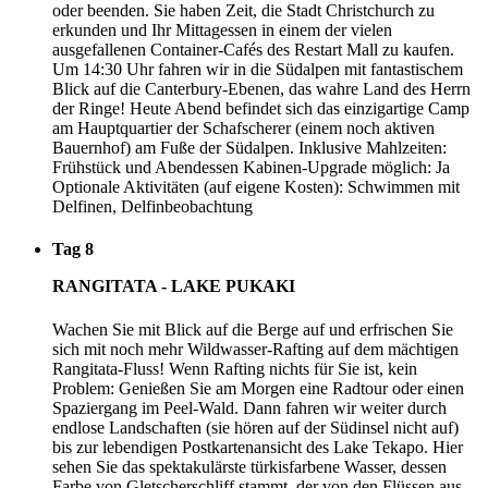
oder beenden. Sie haben Zeit, die Stadt Christchurch zu
erkunden und Ihr Mittagessen in einem der vielen
ausgefallenen Container-Cafés des Restart Mall zu kaufen.
Um 14:30 Uhr fahren wir in die Südalpen mit fantastischem
Blick auf die Canterbury-Ebenen, das wahre Land des Herrn
der Ringe! Heute Abend befindet sich das einzigartige Camp
am Hauptquartier der Schafscherer (einem noch aktiven
Bauernhof) am Fuße der Südalpen. Inklusive Mahlzeiten:
Frühstück und Abendessen Kabinen-Upgrade möglich: Ja
Optionale Aktivitäten (auf eigene Kosten): Schwimmen mit
Delfinen, Delfinbeobachtung
Tag 8
RANGITATA - LAKE PUKAKI
Wachen Sie mit Blick auf die Berge auf und erfrischen Sie
sich mit noch mehr Wildwasser-Rafting auf dem mächtigen
Rangitata-Fluss! Wenn Rafting nichts für Sie ist, kein
Problem: Genießen Sie am Morgen eine Radtour oder einen
Spaziergang im Peel-Wald. Dann fahren wir weiter durch
endlose Landschaften (sie hören auf der Südinsel nicht auf)
bis zur lebendigen Postkartenansicht des Lake Tekapo. Hier
sehen Sie das spektakulärste türkisfarbene Wasser, dessen
Farbe von Gletscherschliff stammt, der von den Flüssen aus