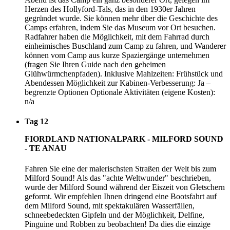
Herzen des Hollyford-Tals, das in den 1930er Jahren
gegründet wurde. Sie können mehr über die Geschichte des
Camps erfahren, indem Sie das Museum vor Ort besuchen.
Radfahrer haben die Möglichkeit, mit dem Fahrrad durch
einheimisches Buschland zum Camp zu fahren, und Wanderer
können vom Camp aus kurze Spaziergänge unternehmen
(fragen Sie Ihren Guide nach den geheimen
Glühwürmchenpfaden). Inklusive Mahlzeiten: Frühstück und
Abendessen Möglichkeit zur Kabinen-Verbesserung: Ja –
begrenzte Optionen Optionale Aktivitäten (eigene Kosten):
n/a
Tag 12
FIORDLAND NATIONALPARK - MILFORD SOUND
- TE ANAU
Fahren Sie eine der malerischsten Straßen der Welt bis zum
Milford Sound! Als das "achte Weltwunder" beschrieben,
wurde der Milford Sound während der Eiszeit von Gletschern
geformt. Wir empfehlen Ihnen dringend eine Bootsfahrt auf
dem Milford Sound, mit spektakulären Wasserfällen,
schneebedeckten Gipfeln und der Möglichkeit, Delfine,
Pinguine und Robben zu beobachten! Da dies die einzige