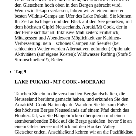
den Gletschern hoch oben in den Bergen gebracht wird.
Wenn wir Tekapo verlassen, fahren wir zu einem unserer
besten Wildnis-Camps am Ufer des Lake Pukaki. Sie können
Ihr Zelt aufschlagen und den Blick auf den See genießen, mit
dem höchsten Gipfel Neuseelands, Aoraki/Mt Cook, der in
der Ferne sichtbar ist. Inklusive Mahlzeiten: Frühstück,
Mittagessen und Abendessen Möglichkeit zur Kabinen-
Verbesserung: nein – schönes Campen am Seeufer (bei
schlechtem Wetter werden Alternativen gefunden) Optionale
Aktivitäten (auf eigene Kosten): Wildwasser-Rafting (Stufe 5
Stromschnellen!!), Reiten
Tag 9
LAKE PUKAKI - MT COOK - MOERAKI
Tauchen Sie ein in die verschneiten Berglandschaften, die
Neuseeland berühmt gemacht haben, und erkunden Sie den
Aoraki/Mt Cook Nationalpark. Wandern Sie bis zum Fuße
des höchsten Berges Neuseelands auf einem Pfad durch das
Hooker-Tal, wo Sie Hängebrücken überqueren und einen
atemberaubenden Blick auf die Berge genießen, bevor Sie an
einem Gletschersee mit Blick auf den Hooker Valley
Gletscher enden. Anschließend kehren wir an die Pazifikküste