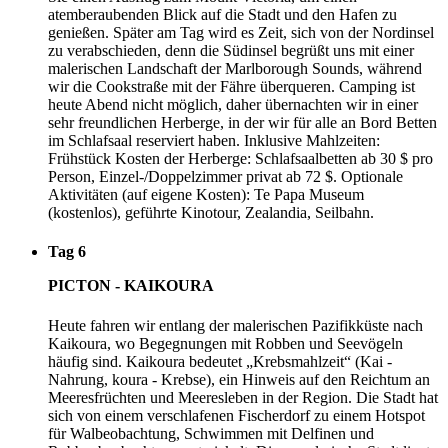
atemberaubenden Blick auf die Stadt und den Hafen zu
genießen. Später am Tag wird es Zeit, sich von der Nordinsel
zu verabschieden, denn die Südinsel begrüßt uns mit einer
malerischen Landschaft der Marlborough Sounds, während
wir die Cookstraße mit der Fähre überqueren. Camping ist
heute Abend nicht möglich, daher übernachten wir in einer
sehr freundlichen Herberge, in der wir für alle an Bord Betten
im Schlafsaal reserviert haben. Inklusive Mahlzeiten:
Frühstück Kosten der Herberge: Schlafsaalbetten ab 30 $ pro
Person, Einzel-/Doppelzimmer privat ab 72 $. Optionale
Aktivitäten (auf eigene Kosten): Te Papa Museum
(kostenlos), geführte Kinotour, Zealandia, Seilbahn.
Tag 6
PICTON - KAIKOURA
Heute fahren wir entlang der malerischen Pazifikküste nach
Kaikoura, wo Begegnungen mit Robben und Seevögeln
häufig sind. Kaikoura bedeutet „Krebsmahlzeit“ (Kai -
Nahrung, koura - Krebse), ein Hinweis auf den Reichtum an
Meeresfrüchten und Meeresleben in der Region. Die Stadt hat
sich von einem verschlafenen Fischerdorf zu einem Hotspot
für Walbeobachtung, Schwimmen mit Delfinen und