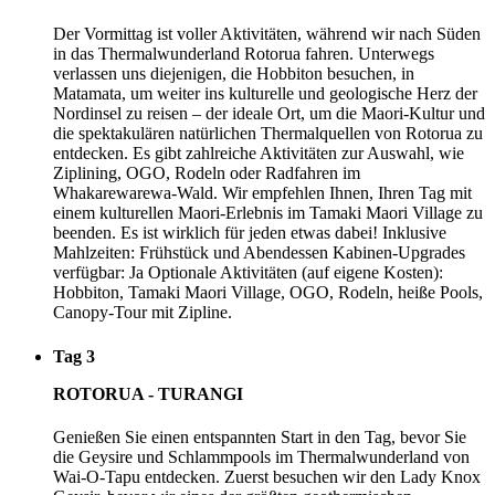
Der Vormittag ist voller Aktivitäten, während wir nach Süden
in das Thermalwunderland Rotorua fahren. Unterwegs
verlassen uns diejenigen, die Hobbiton besuchen, in
Matamata, um weiter ins kulturelle und geologische Herz der
Nordinsel zu reisen – der ideale Ort, um die Maori-Kultur und
die spektakulären natürlichen Thermalquellen von Rotorua zu
entdecken. Es gibt zahlreiche Aktivitäten zur Auswahl, wie
Ziplining, OGO, Rodeln oder Radfahren im
Whakarewarewa-Wald. Wir empfehlen Ihnen, Ihren Tag mit
einem kulturellen Maori-Erlebnis im Tamaki Maori Village zu
beenden. Es ist wirklich für jeden etwas dabei! Inklusive
Mahlzeiten: Frühstück und Abendessen Kabinen-Upgrades
verfügbar: Ja Optionale Aktivitäten (auf eigene Kosten):
Hobbiton, Tamaki Maori Village, OGO, Rodeln, heiße Pools,
Canopy-Tour mit Zipline.
Tag 3
ROTORUA - TURANGI
Genießen Sie einen entspannten Start in den Tag, bevor Sie
die Geysire und Schlammpools im Thermalwunderland von
Wai-O-Tapu entdecken. Zuerst besuchen wir den Lady Knox