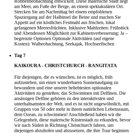
Robbenbeobachtung entwickelt. Diese malerische Stadt liegt
am Meer, am Fuße der Berge, an einem spektakulären Ort.
Strecken Sie am Nachmittag bei einem empfohlenen
Spaziergang auf der Halbinsel die Beine und machen Sie
Appetit auf ein köstliches Festmahl aus frischen, lokal
gefangenen Meeresfrüchten. Inklusive Mahlzeiten: Frühstück
und Abendessen Möglichkeit zur Kabinenverbesserung: Ja –
begrenzte Optionen Optionale Aktivitäten (auf eigene
Kosten): Walbeobachtung, Seekajak, Hochseefischen
Tag 7
KAIKOURA - CHRISTCHURCH - RANGITATA
Für diejenigen, die es wünschen, ist es möglich, früh
aufzustehen, um einen wunderbaren Sonnenaufgang zu
bewundern und eine unserer beliebtesten optionalen
Aktivitäten zu genießen: das Schwimmen mit Delfinen. Die
ansässigen Delfine gehören zu den interaktivsten und
unterhaltsamsten der Welt, und es ist nicht ungewöhnlich, mit
Gruppen von 50 oder mehr in ihrem natürlichen Lebensraum,
dem Ozean, zu schwimmen! Anschließend haben wir die
Gelegenheit, diese malerische Küstenstadt zu erkunden, bevor
wir nach Süden in Richtung Christchurch fahren, um
diejenigen abzuholen und abzusetzen, die ihre Tour beginnen