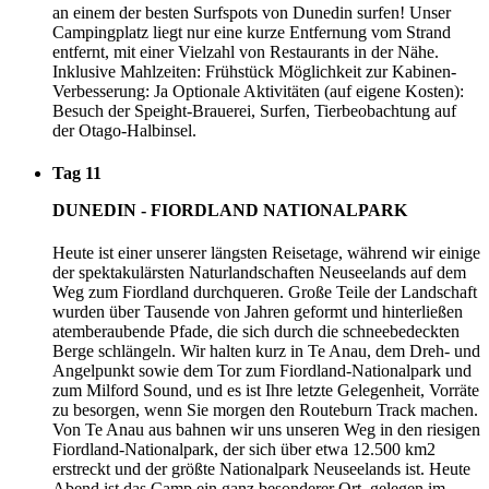
an einem der besten Surfspots von Dunedin surfen! Unser
Campingplatz liegt nur eine kurze Entfernung vom Strand
entfernt, mit einer Vielzahl von Restaurants in der Nähe.
Inklusive Mahlzeiten: Frühstück Möglichkeit zur Kabinen-
Verbesserung: Ja Optionale Aktivitäten (auf eigene Kosten):
Besuch der Speight-Brauerei, Surfen, Tierbeobachtung auf
der Otago-Halbinsel.
Tag 11
DUNEDIN - FIORDLAND NATIONALPARK
Heute ist einer unserer längsten Reisetage, während wir einige
der spektakulärsten Naturlandschaften Neuseelands auf dem
Weg zum Fiordland durchqueren. Große Teile der Landschaft
wurden über Tausende von Jahren geformt und hinterließen
atemberaubende Pfade, die sich durch die schneebedeckten
Berge schlängeln. Wir halten kurz in Te Anau, dem Dreh- und
Angelpunkt sowie dem Tor zum Fiordland-Nationalpark und
zum Milford Sound, und es ist Ihre letzte Gelegenheit, Vorräte
zu besorgen, wenn Sie morgen den Routeburn Track machen.
Von Te Anau aus bahnen wir uns unseren Weg in den riesigen
Fiordland-Nationalpark, der sich über etwa 12.500 km2
erstreckt und der größte Nationalpark Neuseelands ist. Heute
Abend ist das Camp ein ganz besonderer Ort, gelegen im