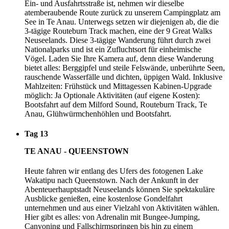
Ein- und Ausfahrtsstraße ist, nehmen wir dieselbe
atemberaubende Route zurück zu unserem Campingplatz am
See in Te Anau. Unterwegs setzen wir diejenigen ab, die die
3-tägige Routeburn Track machen, eine der 9 Great Walks
Neuseelands. Diese 3-tägige Wanderung führt durch zwei
Nationalparks und ist ein Zufluchtsort für einheimische
Vögel. Laden Sie Ihre Kamera auf, denn diese Wanderung
bietet alles: Berggipfel und steile Felswände, unberührte Seen,
rauschende Wasserfälle und dichten, üppigen Wald. Inklusive
Mahlzeiten: Frühstück und Mittagessen Kabinen-Upgrade
möglich: Ja Optionale Aktivitäten (auf eigene Kosten):
Bootsfahrt auf dem Milford Sound, Routeburn Track, Te
Anau, Glühwürmchenhöhlen und Bootsfahrt.
Tag 13
TE ANAU - QUEENSTOWN
Heute fahren wir entlang des Ufers des fotogenen Lake
Wakatipu nach Queenstown. Nach der Ankunft in der
Abenteuerhauptstadt Neuseelands können Sie spektakuläre
Ausblicke genießen, eine kostenlose Gondelfahrt
unternehmen und aus einer Vielzahl von Aktivitäten wählen.
Hier gibt es alles: von Adrenalin mit Bungee-Jumping,
Canyoning und Fallschirmspringen bis hin zu einem