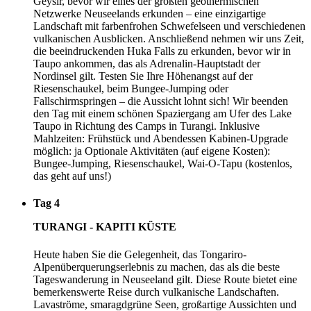
Geysir, bevor wir eines der größten geothermischen
Netzwerke Neuseelands erkunden – eine einzigartige
Landschaft mit farbenfrohen Schwefelseen und verschiedenen
vulkanischen Ausblicken. Anschließend nehmen wir uns Zeit,
die beeindruckenden Huka Falls zu erkunden, bevor wir in
Taupo ankommen, das als Adrenalin-Hauptstadt der
Nordinsel gilt. Testen Sie Ihre Höhenangst auf der
Riesenschaukel, beim Bungee-Jumping oder
Fallschirmspringen – die Aussicht lohnt sich! Wir beenden
den Tag mit einem schönen Spaziergang am Ufer des Lake
Taupo in Richtung des Camps in Turangi. Inklusive
Mahlzeiten: Frühstück und Abendessen Kabinen-Upgrade
möglich: ja Optionale Aktivitäten (auf eigene Kosten):
Bungee-Jumping, Riesenschaukel, Wai-O-Tapu (kostenlos,
das geht auf uns!)
Tag 4
TURANGI - KAPITI KÜSTE
Heute haben Sie die Gelegenheit, das Tongariro-
Alpenüberquerungserlebnis zu machen, das als die beste
Tageswanderung in Neuseeland gilt. Diese Route bietet eine
bemerkenswerte Reise durch vulkanische Landschaften.
Lavaströme, smaragdgrüne Seen, großartige Aussichten und