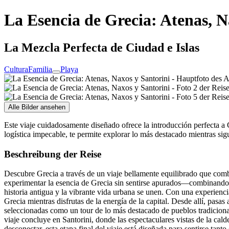
La Esencia de Grecia: Atenas, N
La Mezcla Perfecta de Ciudad e Islas
Cultura
Familia
Playa
Alle Bilder ansehen
Este viaje cuidadosamente diseñado ofrece la introducción perfecta a 
logística impecable, te permite explorar lo más destacado mientras si
Beschreibung der Reise
Descubre Grecia a través de un viaje bellamente equilibrado que combin
experimentar la esencia de Grecia sin sentirse apurados—combinando l
historia antigua y la vibrante vida urbana se unen. Con una experien
Grecia mientras disfrutas de la energía de la capital. Desde allí, pas
seleccionadas como un tour de lo más destacado de pueblos tradicionale
viaje concluye en Santorini, donde las espectaculares vistas de la cald
desconectar, esta etapa final del viaje está diseñada para sentirse tan