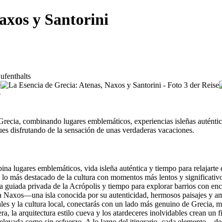
axos y Santorini
Grecia, combinando lugares emblemáticos, experiencias isleñas auténtic
gues disfrutando de la sensación de unas verdaderas vacaciones.
a lugares emblemáticos, vida isleña auténtica y tiempo para relajarte d
o más destacado de la cultura con momentos más lentos y significativo
cia guiada privada de la Acrópolis y tiempo para explorar barrios con e
as a Naxos—una isla conocida por su autenticidad, hermosos paisajes y a
s y la cultura local, conectarás con un lado más genuino de Grecia, mien
era, la arquitectura estilo cueva y los atardeceres inolvidables crean u
to elevada como sin esfuerzo. A lo largo del itinerario, cada elemento—d