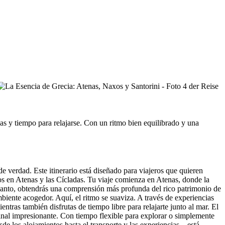
as y tiempo para relajarse. Con un ritmo bien equilibrado y una
e verdad. Este itinerario está diseñado para viajeros que quieren
s en Atenas y las Cícladas. Tu viaje comienza en Atenas, donde la
ncanto, obtendrás una comprensión más profunda del rico patrimonio de
mbiente acogedor. Aquí, el ritmo se suaviza. A través de experiencias
tras también disfrutas de tiempo libre para relajarte junto al mar. El
n final impresionante. Con tiempo flexible para explorar o simplemente
esde los alojamientos hasta el transporte y las experiencias—está