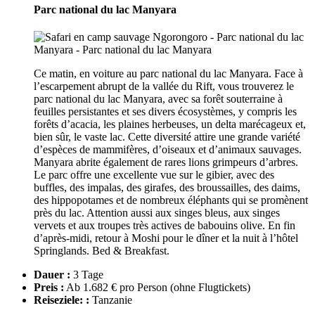
Parc national du lac Manyara
Ce matin, en voiture au parc national du lac Manyara. Face à
l’escarpement abrupt de la vallée du Rift, vous trouverez le
parc national du lac Manyara, avec sa forêt souterraine à
feuilles persistantes et ses divers écosystèmes, y compris les
forêts d’acacia, les plaines herbeuses, un delta marécageux et,
bien sûr, le vaste lac. Cette diversité attire une grande variété
d’espèces de mammifères, d’oiseaux et d’animaux sauvages.
Manyara abrite également de rares lions grimpeurs d’arbres.
Le parc offre une excellente vue sur le gibier, avec des
buffles, des impalas, des girafes, des broussailles, des daims,
des hippopotames et de nombreux éléphants qui se promènent
près du lac. Attention aussi aux singes bleus, aux singes
vervets et aux troupes très actives de babouins olive. En fin
d’après-midi, retour à Moshi pour le dîner et la nuit à l’hôtel
Springlands. Bed & Breakfast.
Dauer :
3 Tage
Preis :
Ab 1.682 € pro Person
(ohne Flugtickets)
Reiseziele: :
Tanzanie