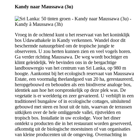
Kandy naar Maussawa (3u)
Vroeg in de ochtend kunt u het reservaat van het koninklijk
bos Udawathakele in Kandy verkennen. Wandel door dit
beschermde natuurgebied om de tropische jungle te
observeren. U zou herten kunnen zien en veel vogels horen.
Ga verder richting Maussawa. De weg wordt bochtiger en
klimt geleidelijk. We bevinden ons in de bergachtige
landbouwregio van het centrum van Sri Lanka, op 980 m
hoogte. Aankomst bij het ecologisch reservaat van Maussawa
Estate, een voormalig theelandgoed van 20 ha, gerestaureerd,
heropgebouwd en behouden als een biodiverse analoge bos,
identiek aan hoe het oorspronkelijk op deze plek was. De
vegetatie is er weelderig en zeer gevarieerd. U verblijft in een
traditioneel bungalow of in ecologische cottages, uitsluitend
gebouwd met steen en hout uit de tuin, waarvan de terrassen
uitkijken over de hele omliggende vallei, rijstvelden en
tropisch bos. Installatie in uw ecolodge. Voor het diner
ontdekt u producten die in het restaurant worden geserveerd,
afkomstig uit de biologische moestuinen of van organisaties
van kleine producenten uit de omgeving. Overnachting in