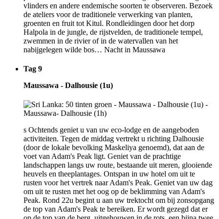
vlinders en andere endemische soorten te observeren. Bezoek
de ateliers voor de traditionele verwerking van planten,
groenten en fruit tot Kitul. Rondleidingen door het dorp
Halpola in de jungle, de rijstvelden, de traditionele tempel,
zwemmen in de rivier of in de watervallen van het
nabijgelegen wilde bos… Nacht in Maussawa
Tag 9
Maussawa - Dalhousie (1u)
s Ochtends geniet u van uw eco-lodge en de aangeboden
activiteiten. Tegen de middag vertrekt u richting Dalhousie
(door de lokale bevolking Maskeliya genoemd), dat aan de
voet van Adam's Peak ligt. Geniet van de prachtige
landschappen langs uw route, bestaande uit meren, glooiende
heuvels en theeplantages. Ontspan in uw hotel om uit te
rusten voor het vertrek naar Adam's Peak. Geniet van uw dag
om uit te rusten met het oog op de beklimming van Adam's
Peak. Rond 22u begint u aan uw trektocht om bij zonsopgang
de top van Adam's Peak te bereiken. Er wordt gezegd dat er
op de top van de berg, uitgehouwen in de rots, een bijna twee