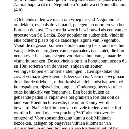
s Ochtends raden we u aan om vroeg de stad Negombo te
ontdekken, evenals de vismarkt, gelegen ten noorden van het
Fort aan de kust. Deze markt wordt beschouwd als een van de
grootste van Sri Lanka. Zeer populair en authentiek, vindt hij
elke ochtend plaats op de zanderige lagune van Negombo.
Vanaf de dageraad komen de boten aan op het strand met hun
vangst. Mis de terugkeer van de garnalenvissers niet, die hun
netten over het strand slepen voordat ze hun vangst naar de
vismarkt brengen. De activiteit is op zijn hoogtepunt tussen 6u
en 10u: sorteren van de vissen, snijden en zouten,
veilingverkopen en onderhandelingen... Een spektakel dat
zowel verbazingwekkend als leerzaam is. Neem de weg naar
de culturele driehoek, u doorkruist allerlei landschappen met
kokospalmen, rijstvelden, jungle... Onderweg bezoekt u het
oude koninkrijk van Yapahuwa. Een beetje buiten de
gebaande paden is Yapahuwa het granieten fort dat ooit de
tand van Boeddha huisvestte, die nu in Kandy wordt
bewaard. Na het beklimmen van de vele treden van het fort
wordt u beloond met een prachtig 360° uitzicht over de
omgeving! Voor zonsondergang kunt u ook Mihintale
bezoeken, gelegen op ongeveer vijftien kilometer van
Anuradhapura en beschouwd als een toegangspunt tot het