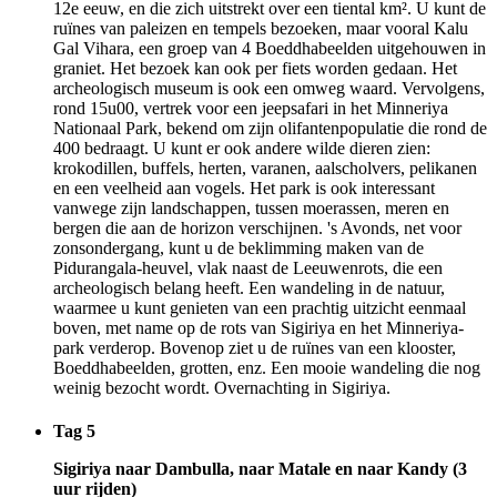
12e eeuw, en die zich uitstrekt over een tiental km². U kunt de
ruïnes van paleizen en tempels bezoeken, maar vooral Kalu
Gal Vihara, een groep van 4 Boeddhabeelden uitgehouwen in
graniet. Het bezoek kan ook per fiets worden gedaan. Het
archeologisch museum is ook een omweg waard. Vervolgens,
rond 15u00, vertrek voor een jeepsafari in het Minneriya
Nationaal Park, bekend om zijn olifantenpopulatie die rond de
400 bedraagt. U kunt er ook andere wilde dieren zien:
krokodillen, buffels, herten, varanen, aalscholvers, pelikanen
en een veelheid aan vogels. Het park is ook interessant
vanwege zijn landschappen, tussen moerassen, meren en
bergen die aan de horizon verschijnen. 's Avonds, net voor
zonsondergang, kunt u de beklimming maken van de
Pidurangala-heuvel, vlak naast de Leeuwenrots, die een
archeologisch belang heeft. Een wandeling in de natuur,
waarmee u kunt genieten van een prachtig uitzicht eenmaal
boven, met name op de rots van Sigiriya en het Minneriya-
park verderop. Bovenop ziet u de ruïnes van een klooster,
Boeddhabeelden, grotten, enz. Een mooie wandeling die nog
weinig bezocht wordt. Overnachting in Sigiriya.
Tag 5
Sigiriya naar Dambulla, naar Matale en naar Kandy (3
uur rijden)