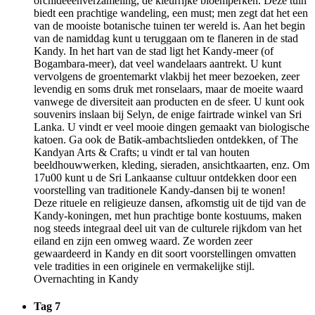
orchideeënverzameling, de kleurrijke bloemperken. Deze tuin
biedt een prachtige wandeling, een must; men zegt dat het een
van de mooiste botanische tuinen ter wereld is. Aan het begin
van de namiddag kunt u teruggaan om te flaneren in de stad
Kandy. In het hart van de stad ligt het Kandy-meer (of
Bogambara-meer), dat veel wandelaars aantrekt. U kunt
vervolgens de groentemarkt vlakbij het meer bezoeken, zeer
levendig en soms druk met ronselaars, maar de moeite waard
vanwege de diversiteit aan producten en de sfeer. U kunt ook
souvenirs inslaan bij Selyn, de enige fairtrade winkel van Sri
Lanka. U vindt er veel mooie dingen gemaakt van biologische
katoen. Ga ook de Batik-ambachtslieden ontdekken, of The
Kandyan Arts & Crafts; u vindt er tal van houten
beeldhouwwerken, kleding, sieraden, ansichtkaarten, enz. Om
17u00 kunt u de Sri Lankaanse cultuur ontdekken door een
voorstelling van traditionele Kandy-dansen bij te wonen!
Deze rituele en religieuze dansen, afkomstig uit de tijd van de
Kandy-koningen, met hun prachtige bonte kostuums, maken
nog steeds integraal deel uit van de culturele rijkdom van het
eiland en zijn een omweg waard. Ze worden zeer
gewaardeerd in Kandy en dit soort voorstellingen omvatten
vele tradities in een originele en vermakelijke stijl.
Overnachting in Kandy
Tag 7