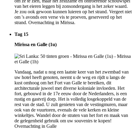
om ze te zien, maar het zeldzame en ontroerende schouwspel
van het eieren leggen bij zonsondergang is het zeker waard.
Je zou ook gewoon kunnen luieren op het strand. Vergeet niet
om 's avonds een verse vis te proeven, geserveerd op het
strand. Overnachting in Mirissa.
Tag 15
Mirissa en Galle (1u)
Vandaag, nadat u nog een laatste keer van het zwembad van
uw hotel heeft genoten, neemt u de weg en rijdt u langs de
kust omhoog om het Fort van Galle te bereiken, dit
architecturale juweel met diverse koloniale invloeden. Het
fort, gebouwd in de 17e eeuw door de Nederlanders, is een
rustig en gastvrij dorp. Het is volledig losgekoppeld van de
rest van de stad. U zult genieten van de vestingmuren, maar
ook van de vuurtoren, evenals de vele kerken en kleine
winkeltjes. Wandel door de straten van het fort en maak van
de gelegenheid gebruik om uw souvenirs te kopen!
Overnachting in Galle