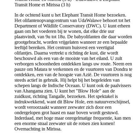
In de ochtend kunt u het Elephant Transit Home bezoeken.
Het olifantenopvangcentrum van UdaWalawe behoort tot het
Department of Wildlife Conservatory (DWC). U kunt erheen
gaan om het voederen bij te wonen, dat elke drie uur
plaatsvindt, van 9u tot 18u. De babyolifanten die daar worden
grootgebracht, worden vrijgelaten wanneer ze een bepaalde
leeftijd bereiken. Het centrum huisvest een veertigtal
olifantjes. Daarna vertrekt u richting de kust, die wordt
beschouwd als een van de mooiste van het eiland. U zult
verborgen schoonheden ontdekken langs uw route. Neem een
pauze om Matara te verkennen en de vuurtoren van Dondra te
ontdekken, een van de hoogste van Azië. De vuurtoren is nog
steeds actief in gebruik. Hij helpt bij het begeleiden van
schepen langs de Indische Oceaan. U kunt ook de paalvissers
van Ahangama zien. U kunt het "Blow Hole" aan de
zuidkust, richting Tangalle, bezoeken. Het spektakel is
indrukwekkend, want dit Blow Hole, een natuurverschijnsel,
wordt veroorzaakt wanneer zeewater zich door een
ondergelopen grot haast en naar boven wordt gestuwd.
Inderdaad, met hoge maar onregelmatige frequentie, kan men
een enorme straal zeewater uit de rotsen zien komen!
Overnachting in Mirissa.