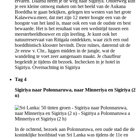
ervaren. Daarna neem je de weg naar Sigiriya. Onderweg kun
je een kleine omweg maken om het beeld van de Aukana
Boeddha te gaan bekijken, gelegen ten westen van het grote
Kalawewa-meer, dat met zijn 12 meter hoogte een van de
hoogste van het land is, maar ook een van de oudste en best
bewaarde. Het is het resultaat van een wedstrijd tussen een
meesterbeeldhouwer en zijn leerling. Je kunt ook het
natuurreservaat van Ritigala ontdekken, waar zich een oud
boeddhistisch klooster bevindt. Deze ruïnes, daterend uit de
2e eeuw v. Chr., liggen midden in de jungle, wat de
wandeling te voet zeer aangenaam maakt. Je chauffeur
begeleidt je tijdens dit bezoek. Inchecken in je hotel in
Sigiriya. Overnachting in Sigiriya
Tag 4
Sigiriya naar Polonnaruwa, naar Minneriya en Sigiriya (2
u)
In de ochtend, bezoek aan Polonnaruwa, een oude stad die de
koninklijke hoofdstad van Sri Lanka was tijdens de 11e en