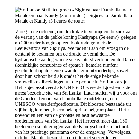
Vroeg in de ochtend, om de drukte te vermijden, bezoek aan
de vesting van de gekke koning Kashyapa (5e eeuw), gelegen
op 200 meter hoogte op een blok rode graniet: de
Leeuwenrots van Sigiriya. We raden u aan om vroeg in de
ochtend te beginnen om de drukte te vermijden. De
hydraulische aanleg van de site is uiterst verfijnd en de Dames
(koninklijke concubines of apsara's, hemelse nimfen)
geschilderd op de stenen wanden zijn uitzonderlijk, zowel
door hun schoonheid als omdat het de enige bekende
vrouwelijke afbeeldingen uit die periode in Sri Lanka zijn.
Het is geclassificeerd als UNESCO-werelderfgoed en is de
meest bezochte site van Sri Lanka. Later stellen wij u voor om
de Gouden Tempel van Dambulla te ontdekken, een
UNESCO-werelderfgoedlocatie. Dit klooster, bestaande uit
vijf heiligdommen, is een belangrijke pelgrimsplaats. Het is
bovendien een van de grootste en best bewaarde
grottentempels van Sri Lanka. Het herbergt meer dan 150
beelden en schilderingen van de Kandyschool. Geniet ook
van het prachtige panorama over de omgeving. Vervolgens,
richting Matale, bezoekt u een tuin met specerijen en