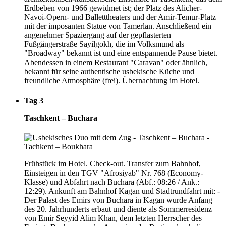
Erdbeben von 1966 gewidmet ist; der Platz des Alicher-
Navoi-Opern- und Balletttheaters und der Amir-Temur-Platz
mit der imposanten Statue von Tamerlan. Anschließend ein
angenehmer Spaziergang auf der gepflasterten
Fußgängerstraße Sayilgokh, die im Volksmund als
"Broadway" bekannt ist und eine entspannende Pause bietet.
Abendessen in einem Restaurant "Caravan" oder ähnlich,
bekannt für seine authentische usbekische Küche und
freundliche Atmosphäre (frei). Übernachtung im Hotel.
Tag 3
Taschkent – Buchara
Frühstück im Hotel. Check-out. Transfer zum Bahnhof,
Einsteigen in den TGV "Afrosiyab" Nr. 768 (Economy-
Klasse) und Abfahrt nach Buchara (Abf.: 08:26 / Ank.:
12:29). Ankunft am Bahnhof Kagan und Stadtrundfahrt mit: -
Der Palast des Emirs von Buchara in Kagan wurde Anfang
des 20. Jahrhunderts erbaut und diente als Sommerresidenz
von Emir Seyyid Alim Khan, dem letzten Herrscher des