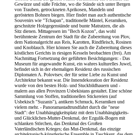
Gewürze und süße Früchte, wo die Stände sich unter Bergen
von Trauben, getrockneten Aprikosen, Mandeln und
gerösteten Bohnen biegen. Hier findet man auch authentische
Souvenirs wie "Tchapan", traditionelle Mäntel, Keramiken,
geschnitzte Holzgegenstände und bunte Matratzen, die als
Sitz dienen. Mittagessen im "Bech Kozon", das wohl
berühmteste Zentrum der Stadt für die Zubereitung von Plov,
dem Nationalgericht aus Reis, Karotten, Rindfleisch, Rosinen
und Knoblauch. Hier können Sie auch die Zubereitung dieses
köstlichen Gerichts in riesigen Kesseln beobachten (frei). Am
Nachmittag Fortsetzung der geführten Besichtigungen: - Das
Museum für angewandte Kunst, ein wahres kulturelles Juwel,
befindet sich in der ehemaligen Residenz des russischen
Diplomaten A. Polovtsev, der für seine Liebe zu Kunst und
Architektur bekannt war. Die Innendekoration der Residenz
wurde von den besten Holz- und Stuckbildhauern und -
malern aus allen Provinzen Usbekistans gestaltet. Eine schöne
Sammlung von Stoffen, traditionellen Stickereien (auf
Usbekisch "Suzanis"), antikem Schmuck, Keramiken und
vielem mehr. - Panoramastadtrundfahrt durch die "neue
Stadt": der Unabhängigkeitsplatz mit dem Unabhängigkeits-
und Glücklichen-Mutter-Denkmal, der Ezgulik-Bogen mit
schlanken Störchen, das Denkmal des Großen
Vaterländischen Krieges; das Mut-Denkmal, das einzige
architektonisch-künstlerische Ensemble in Taschkent, das dem