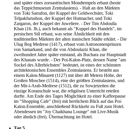
und später eines zoroastrischen Mondtempels erbaut (heute
das Teppichmuseum Zentralasiens). - Halt an den Märkten
von Toki Sarrafon, der Kuppel der Geldwechsler, Toki
Telpakfurushon, der Kuppel der Hutmacher, und Toki
Zargaron, der Kuppel der Juweliere. - Der Tim Abdoulla
Khan (16. Jh.), auch bekannt als "Kuppel des Handels", im
persischen Stil erbaut, was seine Ähnlichkeit mit den
traditionellen Märkten der alten iranischen Städte erklärt. - Die
Ulug Beg Medrese (1417), erbaut vom Astronomenprinzen
von Samarkand, und die von Abdoulaziz Khan, die
zweihundert Jahre später entstand, als Buchara zur Hauptstadt
des Khanats wurde. - Der Poi-Kalon-Platz, dessen Name "am
Sockel des Allerhöchsten" bedeutet, ist eines der schönsten
architektonischen Ensembles Zentralasiens. Er besteht aus
einem Kalon-Minarett (1127) mit über 48 Metern Höhe, der
Großen Moschee (1514), eine der größten Zentralasiens, und
der Mir-i-Arab-Medrese (1512), die zu Sowjetzeiten die
einzige Koranschule war, die religiösen Unterricht erteilen
durfte. Am Ende des Tages Möglichkeit zu einer Kaffeepause
im "Shopping Cafe" (frei) mit herrlichem Blick auf das Poi-
Kalon-Ensemble, anschließend Rückkehr zu Fuß zum Hotel.
Abendessen im "Joy Chaikhana Lounge" mit Live-Musik
oder ähnlich (frei). Übernachtung im Hotel.
Tag 5