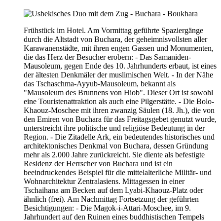
Frühstück im Hotel. Am Vormittag geführte Spaziergänge
durch die Altstadt von Buchara, der geheimnisvollsten aller
Karawanenstädte, mit ihren engen Gassen und Monumenten,
die das Herz der Besucher erobern: - Das Samaniden-
Mausoleum, gegen Ende des 10. Jahrhunderts erbaut, ist eines
der ältesten Denkmäler der muslimischen Welt. - In der Nähe
das Tschaschma-Ayyub-Mausoleum, bekannt als
"Mausoleum des Brunnens von Hiob". Dieser Ort ist sowohl
eine Touristenattraktion als auch eine Pilgerstätte. - Die Bolo-
Khaouz-Moschee mit ihren zwanzig Säulen (18. Jh.), die von
den Emiren von Buchara für das Freitagsgebet genutzt wurde,
unterstreicht ihre politische und religiöse Bedeutung in der
Region. - Die Zitadelle Ark, ein bedeutendes historisches und
architektonisches Denkmal von Buchara, dessen Gründung
mehr als 2.000 Jahre zurückreicht. Sie diente als befestigte
Residenz der Herrscher von Buchara und ist ein
beeindruckendes Beispiel für die mittelalterliche Militär- und
Wohnarchitektur Zentralasiens. Mittagessen in einer
Tschaihana am Becken auf dem Lyabi-Khaouz-Platz oder
ähnlich (frei). Am Nachmittag Fortsetzung der geführten
Besichtigungen: - Die Magok-i-Attari-Moschee, im 9.
Jahrhundert auf den Ruinen eines buddhistischen Tempels