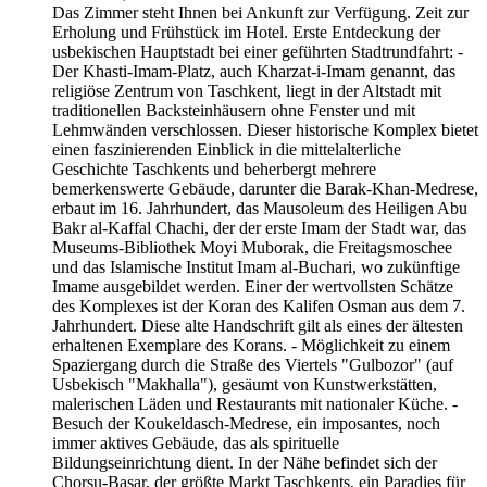
Das Zimmer steht Ihnen bei Ankunft zur Verfügung. Zeit zur
Erholung und Frühstück im Hotel. Erste Entdeckung der
usbekischen Hauptstadt bei einer geführten Stadtrundfahrt: -
Der Khasti-Imam-Platz, auch Kharzat-i-Imam genannt, das
religiöse Zentrum von Taschkent, liegt in der Altstadt mit
traditionellen Backsteinhäusern ohne Fenster und mit
Lehmwänden verschlossen. Dieser historische Komplex bietet
einen faszinierenden Einblick in die mittelalterliche
Geschichte Taschkents und beherbergt mehrere
bemerkenswerte Gebäude, darunter die Barak-Khan-Medrese,
erbaut im 16. Jahrhundert, das Mausoleum des Heiligen Abu
Bakr al-Kaffal Chachi, der der erste Imam der Stadt war, das
Museums-Bibliothek Moyi Muborak, die Freitagsmoschee
und das Islamische Institut Imam al-Buchari, wo zukünftige
Imame ausgebildet werden. Einer der wertvollsten Schätze
des Komplexes ist der Koran des Kalifen Osman aus dem 7.
Jahrhundert. Diese alte Handschrift gilt als eines der ältesten
erhaltenen Exemplare des Korans. - Möglichkeit zu einem
Spaziergang durch die Straße des Viertels "Gulbozor" (auf
Usbekisch "Makhalla"), gesäumt von Kunstwerkstätten,
malerischen Läden und Restaurants mit nationaler Küche. -
Besuch der Koukeldasch-Medrese, ein imposantes, noch
immer aktives Gebäude, das als spirituelle
Bildungseinrichtung dient. In der Nähe befindet sich der
Chorsu-Basar, der größte Markt Taschkents, ein Paradies für