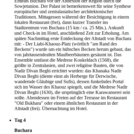
Emirats Buchara vor der Annexion der Region durch die
Sowjetunion. Der Palast ist bemerkenswert für seine Synthese
europäischer und zentralasiatischer architektonischer
Traditionen. Mittagessen während der Besichtigung in einem
lokalen Restaurant (frei), dann kurzer Transfer ins
Stadtzentrum von Buchara (15 km / ca. 25 Min.). Ankunft
und Check-in im Hotel, anschließend Zeit zur Erholung. Am
späten Nachmittag erste Entdeckung der Altstadt von Buchara
mit: - Der Liabi-Khaouz-Platz (wörtlich "am Rand des
Beckens") wurde um ein hübsches Becken herum gebaut, das
von jahrtausendealten Maulbeerbäumen gesäumt ist. Das
Ensemble umfasst die Medrese Koukeldach (1568), die
größte in Zentralasien, und zwei religiöse Bauten, die von
Nadir Divan Beghi errichtet wurden: das Khanaka Nadir
Divan Beghi (diente einst als Herberge für Derwische,
wandernde Gläubige und Sufis), dessen funkelndes Portal
sich im Wasser des Khaouz spiegelt, und die Medrese Nadir
Divan Beghi (1630), die ursprünglich eine Karawanserei sein
sollte. Abendessen im Freien auf der Terrasse im Restaurant
"Old Bukhara" oder einem ähnlichen Restaurant in der
Altstadt (frei). Übernachtung im Hotel.
Tag 4
Buchara