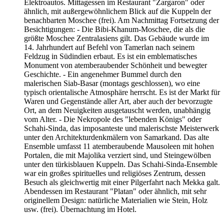
Elektroautos. Mittagessen im Restaurant "Zargaron" oder
ähnlich, mit außergewöhnlichem Blick auf die Kuppeln der
benachbarten Moschee (frei). Am Nachmittag Fortsetzung der
Besichtigungen: - Die Bibi-Khanum-Moschee, die als die
größte Moschee Zentralasiens gilt. Das Gebäude wurde im
14. Jahrhundert auf Befehl von Tamerlan nach seinem
Feldzug in Südindien erbaut. Es ist ein emblematisches
Monument von atemberaubender Schönheit und bewegter
Geschichte. - Ein angenehmer Bummel durch den
malerischen Siab-Basar (montags geschlossen), wo eine
typisch orientalische Atmosphäre herrscht. Es ist der Markt für
Waren und Gegenstände aller Art, aber auch der bevorzugte
Ort, an dem Neuigkeiten ausgetauscht werden, unabhängig
vom Alter. - Die Nekropole des "lebenden Königs" oder
Schahi-Sinda, das imposanteste und malerischste Meisterwerk
unter den Architekturdenkmälern von Samarkand. Das alte
Ensemble umfasst 11 atemberaubende Mausoleen mit hohen
Portalen, die mit Majolika verziert sind, und Steingewölben
unter den türkisblauen Kuppeln. Das Schahi-Sinda-Ensemble
war ein großes spirituelles und religiöses Zentrum, dessen
Besuch als gleichwertig mit einer Pilgerfahrt nach Mekka galt.
Abendessen im Restaurant "Platan" oder ähnlich, mit sehr
originellem Design: natürliche Materialien wie Stein, Holz
usw. (frei). Übernachtung im Hotel.