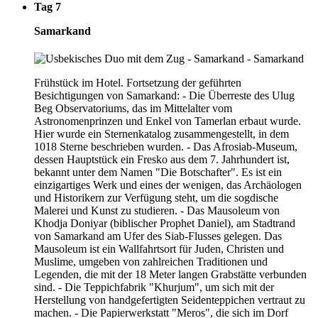
Tag 7
Samarkand
Frühstück im Hotel. Fortsetzung der geführten
Besichtigungen von Samarkand: - Die Überreste des Ulug
Beg Observatoriums, das im Mittelalter vom
Astronomenprinzen und Enkel von Tamerlan erbaut wurde.
Hier wurde ein Sternenkatalog zusammengestellt, in dem
1018 Sterne beschrieben wurden. - Das Afrosiab-Museum,
dessen Hauptstück ein Fresko aus dem 7. Jahrhundert ist,
bekannt unter dem Namen "Die Botschafter". Es ist ein
einzigartiges Werk und eines der wenigen, das Archäologen
und Historikern zur Verfügung steht, um die sogdische
Malerei und Kunst zu studieren. - Das Mausoleum von
Khodja Doniyar (biblischer Prophet Daniel), am Stadtrand
von Samarkand am Ufer des Siab-Flusses gelegen. Das
Mausoleum ist ein Wallfahrtsort für Juden, Christen und
Muslime, umgeben von zahlreichen Traditionen und
Legenden, die mit der 18 Meter langen Grabstätte verbunden
sind. - Die Teppichfabrik "Khurjum", um sich mit der
Herstellung von handgefertigten Seidenteppichen vertraut zu
machen. - Die Papierwerkstatt "Meros", die sich im Dorf