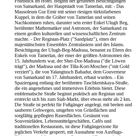
Frühstück im Hotel. Beginn der geführten Besichtigungen
von Samarkand, der Hauptstadt von Tamerlan, mit: - Das
Mausoleum Gur Emir mit seiner riesigen türkisfarbenen
Kuppel, in dem die Gräber von Tamerlan und seinen
Nachkommen ruhen, darunter sein erster Enkel Ulugh Beg,
berühmter Mathematiker und Astronom, der Samarkand zu
einem großen kulturellen und wissenschaftlichen Zentrum
machte. - Der Registan-Platz ("Sandplatz"), eines der
majestätischsten Ensembles Zentralasiens und des Islams.
Besichtigung der Ulugh-Beg-Madrasa, benannt zu Ehren des
Enkels von Tamerlan, der einer der größten Astronomen des
15. Jahrhunderts war, der Sher-Dor-Madrasa ("die Löwen
trägt"), der Madrasa und der Tilla-Kori-Moschee ("mit Gold
verziert"), die von Yalangtusch Bahadur, dem Gouverneur
von Samarkand im 17. Jahrhundert, erbaut wurden. - Ein
Spaziergang entlang der berühmten Taschkentskaya-Straße,
die ein angenehmes und immersives Erlebnis bietet. Diese
emblematische Straße beginnt praktisch am Registan und
erstreckt sich bis zum Siab-Markt, über etwas mehr als 2 km.
Die Straße ist perfekt für Fußgänger angelegt, mit breiten und
sauberen Gehwegen, umgeben von Grünflächen und
sorgfältig gepflegten Rasenflächen. Gesäumt von
Souvenirläden, Lebensmittelgeschäften, Cafés und
traditionellen Restaurants, ist diese Fußgängerzone für
jeglichen Verkehr gesperrt, mit Ausnahme von Ausflugs-