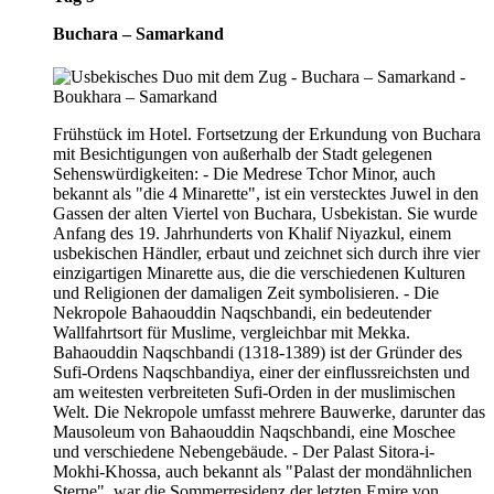
Buchara – Samarkand
Frühstück im Hotel. Fortsetzung der Erkundung von Buchara
mit Besichtigungen von außerhalb der Stadt gelegenen
Sehenswürdigkeiten: - Die Medrese Tchor Minor, auch
bekannt als "die 4 Minarette", ist ein verstecktes Juwel in den
Gassen der alten Viertel von Buchara, Usbekistan. Sie wurde
Anfang des 19. Jahrhunderts von Khalif Niyazkul, einem
usbekischen Händler, erbaut und zeichnet sich durch ihre vier
einzigartigen Minarette aus, die die verschiedenen Kulturen
und Religionen der damaligen Zeit symbolisieren. - Die
Nekropole Bahaouddin Naqschbandi, ein bedeutender
Wallfahrtsort für Muslime, vergleichbar mit Mekka.
Bahaouddin Naqschbandi (1318-1389) ist der Gründer des
Sufi-Ordens Naqschbandiya, einer der einflussreichsten und
am weitesten verbreiteten Sufi-Orden in der muslimischen
Welt. Die Nekropole umfasst mehrere Bauwerke, darunter das
Mausoleum von Bahaouddin Naqschbandi, eine Moschee
und verschiedene Nebengebäude. - Der Palast Sitora-i-
Mokhi-Khossa, auch bekannt als "Palast der mondähnlichen
Sterne", war die Sommerresidenz der letzten Emire von