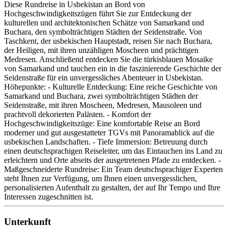
Diese Rundreise in Usbekistan an Bord von
Hochgeschwindigkeitszügen führt Sie zur Entdeckung der
kulturellen und architektonischen Schätze von Samarkand und
Buchara, den symbolträchtigen Städten der Seidenstraße. Von
Taschkent, der usbekischen Hauptstadt, reisen Sie nach Buchara,
der Heiligen, mit ihren unzähligen Moscheen und prächtigen
Medresen. Anschließend entdecken Sie die türkisblauen Mosaike
von Samarkand und tauchen ein in die faszinierende Geschichte der
Seidenstraße für ein unvergessliches Abenteuer in Usbekistan.
Höhepunkte: - Kulturelle Entdeckung: Eine reiche Geschichte von
Samarkand und Buchara, zwei symbolträchtigen Städten der
Seidenstraße, mit ihren Moscheen, Medresen, Mausoleen und
prachtvoll dekorierten Palästen. - Komfort der
Hochgeschwindigkeitszüge: Eine komfortable Reise an Bord
moderner und gut ausgestatteter TGVs mit Panoramablick auf die
usbekischen Landschaften. - Tiefe Immersion: Betreuung durch
einen deutschsprachigen Reiseleiter, um das Eintauchen ins Land zu
erleichtern und Orte abseits der ausgetretenen Pfade zu entdecken. -
Maßgeschneiderte Rundreise: Ein Team deutschsprachiger Experten
steht Ihnen zur Verfügung, um Ihnen einen unvergesslichen,
personalisierten Aufenthalt zu gestalten, der auf Ihr Tempo und Ihre
Interessen zugeschnitten ist.
Unterkunft