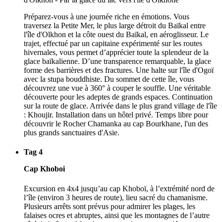
Préparez-vous à une journée riche en émotions. Vous
traversez la Petite Mer, le plus large détroit du Baïkal entre
l'île d'Olkhon et la côte ouest du Baïkal, en aéroglisseur. Le
trajet, effectué par un capitaine expérimenté sur les routes
hivernales, vous permet d’apprécier toute la splendeur de la
glace baïkalienne. D’une transparence remarquable, la glace
forme des barrières et des fractures. Une halte sur l'île d'Ogoï
avec la stupa bouddhiste. Du sommet de cette île, vous
découvrez une vue à 360° à couper le souffle. Une véritable
découverte pour les adeptes de grands espaces. Continuation
sur la route de glace. Arrivée dans le plus grand village de l'île
: Khoujir. Installation dans un hôtel privé. Temps libre pour
découvrir le Rocher Chamanka au cap Bourkhane, l'un des
plus grands sanctuaires d'Asie.
Tag 4
Cap Khoboi
Excursion en 4x4 jusqu’au cap Khoboï, à l’extrémité nord de
l’île (environ 3 heures de route), lieu sacré du chamanisme.
Plusieurs arrêts sont prévus pour admirer les plages, les
falaises ocres et abruptes, ainsi que les montagnes de l’autre