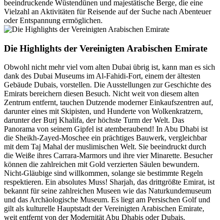
beeindruckende Wüstendünen und majestätische Berge, die eine
Vielzahl an Aktivitäten für Reisende auf der Suche nach Abenteuer
oder Entspannung ermöglichen.
Die Highlights der Vereinigten Arabischen Emirate
Obwohl nicht mehr viel vom alten Dubai übrig ist, kann man es sich
dank des Dubai Museums im Al-Fahidi-Fort, einem der ältesten
Gebäude Dubais, vorstellen. Die Ausstellungen zur Geschichte des
Emirats bereichern diesen Besuch. Nicht weit von diesem alten
Zentrum entfernt, tauchen Dutzende moderner Einkaufszentren auf,
darunter eines mit Skipisten, und Hunderte von Wolkenkratzern,
darunter der Burj Khalifa, der höchste Turm der Welt. Das
Panorama von seinem Gipfel ist atemberaubend! In Abu Dhabi ist
die Sheikh-Zayed-Moschee ein prächtiges Bauwerk, vergleichbar
mit dem Taj Mahal der muslimischen Welt. Sie beeindruckt durch
die Weiße ihres Carrara-Marmors und ihre vier Minarette. Besucher
können die zahlreichen mit Gold verzierten Säulen bewundern.
Nicht-Gläubige sind willkommen, solange sie bestimmte Regeln
respektieren. Ein absolutes Muss! Sharjah, das drittgrößte Emirat, ist
bekannt für seine zahlreichen Museen wie das Naturkundemuseum
und das Archäologische Museum. Es liegt am Persischen Golf und
gilt als kulturelle Hauptstadt der Vereinigten Arabischen Emirate,
weit entfernt von der Modernität Abu Dhabis oder Dubais.