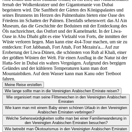
fernab der Wolkenkratzer und der Gigantomanie von Dubai
begeistern wird. Die Sanftheit der Gärten des Königspalastes und
seines Brunnens im Herzen des Palmenhains bieten eine Oase des
Friedens im Schatten der Palmen. Ebenfalls sehenswert: das Al Ain
Museum, das die Geschichte der Beduinen mit der Entdeckung des
Öls nachzeichnet, das Ostfort und der Kamelmarkt. In der Liwa-
Oase in Abu Dhabi gibt es eine Vielzahl von Forts, die inmitten der
Wüste verloren liegen. Man kann eine 4x4-Tour machen, um sie zu
entdecken: Fort Jabbanah, Fort Attab, Fort Mezaira'a... Auf zur
Eroberung der Liwa-Dünen, die schönsten von Rub al Khali, einer
der größten Wüsten der Welt. Für einen Ausflug in die Natur ist der
Hatta-See in Dubai ein wahres Vergnügen. Aufgrund des bergigen
Geländes und der kühleren Temperaturen kann man dort
Mountainbiken. Auf dem Wasser kann man Kanu oder Tretboot
fahren.
Meine Reise erstellen
Wie lange sollte man in die Vereinigten Arabischen Emirate reisen?
Wie organisiert man seine Flitterwochen in den Vereinigten Arabischen
Emiraten
Wie kann man mit einem Baby einen schönen Urlaub in den Vereinigten
Arabischen Emiraten verbringen?
Welche Sehenswürdigkeiten sollte man bei einer Familienwanderung in
den Vereinigten Arabischen Emiraten besuchen?
Wie betreibt man Ökotourismus in den Vereinigten Arabischen Emiraten