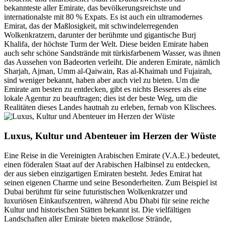
bekannteste aller Emirate, das bevölkerungsreichste und
internationalste mit 80 % Expats. Es ist auch ein ultramodernes
Emirat, das der Maßlosigkeit, mit schwindelerregenden
Wolkenkratzern, darunter der berühmte und gigantische Burj
Khalifa, der höchste Turm der Welt. Diese beiden Emirate haben
auch sehr schöne Sandstrände mit türkisfarbenem Wasser, was ihnen
das Aussehen von Badeorten verleiht. Die anderen Emirate, nämlich
Sharjah, Ajman, Umm al-Qaiwain, Ras al-Khaimah und Fujairah,
sind weniger bekannt, haben aber auch viel zu bieten. Um die
Emirate am besten zu entdecken, gibt es nichts Besseres als eine
lokale Agentur zu beauftragen; dies ist der beste Weg, um die
Realitäten dieses Landes hautnah zu erleben, fernab von Klischees.
Luxus, Kultur und Abenteuer im Herzen der Wüste
Eine Reise in die Vereinigten Arabischen Emirate (V.A.E.) bedeutet,
einen föderalen Staat auf der Arabischen Halbinsel zu entdecken,
der aus sieben einzigartigen Emiraten besteht. Jedes Emirat hat
seinen eigenen Charme und seine Besonderheiten. Zum Beispiel ist
Dubai berühmt für seine futuristischen Wolkenkratzer und
luxuriösen Einkaufszentren, während Abu Dhabi für seine reiche
Kultur und historischen Stätten bekannt ist. Die vielfältigen
Landschaften aller Emirate bieten makellose Strände,