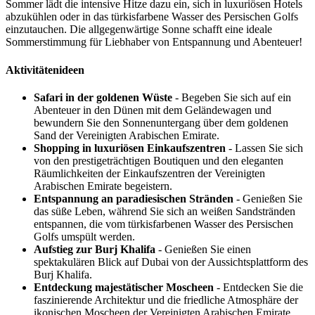
Sommer lädt die intensive Hitze dazu ein, sich in luxuriösen Hotels
abzukühlen oder in das türkisfarbene Wasser des Persischen Golfs
einzutauchen. Die allgegenwärtige Sonne schafft eine ideale
Sommerstimmung für Liebhaber von Entspannung und Abenteuer!
Aktivitätenideen
Safari in der goldenen Wüste
- Begeben Sie sich auf ein
Abenteuer in den Dünen mit dem Geländewagen und
bewundern Sie den Sonnenuntergang über dem goldenen
Sand der Vereinigten Arabischen Emirate.
Shopping in luxuriösen Einkaufszentren
- Lassen Sie sich
von den prestigeträchtigen Boutiquen und den eleganten
Räumlichkeiten der Einkaufszentren der Vereinigten
Arabischen Emirate begeistern.
Entspannung an paradiesischen Stränden
- Genießen Sie
das süße Leben, während Sie sich an weißen Sandstränden
entspannen, die vom türkisfarbenen Wasser des Persischen
Golfs umspült werden.
Aufstieg zur Burj Khalifa
- Genießen Sie einen
spektakulären Blick auf Dubai von der Aussichtsplattform des
Burj Khalifa.
Entdeckung majestätischer Moscheen
- Entdecken Sie die
faszinierende Architektur und die friedliche Atmosphäre der
ikonischen Moscheen der Vereinigten Arabischen Emirate.