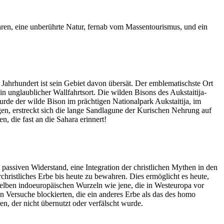
hren, eine unberührte Natur, fernab vom Massentourismus, und ein
ahrhundert ist sein Gebiet davon übersät. Der emblematischste Ort
in unglaublicher Wallfahrtsort. Die wilden Bisons des Aukstaitija-
 wurde der wilde Bison im prächtigen Nationalpark Aukstaitija, im
en, erstreckt sich die lange Sandlagune der Kurischen Nehrung auf
 die fast an die Sahara erinnert!
h passiven Widerstand, eine Integration der christlichen Mythen in den
hristliches Erbe bis heute zu bewahren. Dies ermöglicht es heute,
eselben indoeuropäischen Wurzeln wie jene, die in Westeuropa vor
hen Versuche blockierten, die ein anderes Erbe als das des homo
en, der nicht übernutzt oder verfälscht wurde.