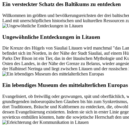
Ein versteckter Schatz des Baltikums zu entdecken
Willkommen im größten und bevölkerungsreichsten der drei baltische
Land mit unerschöpflichen historischen und kulturellen Ressourcen z
Ungewöhnliche Entdeckungen in Litauen
Die Kreuze des Hügels von Siauliai Litauen wird manchmal "das Land
befindet sich im Norden, in der Nähe der Stadt Siauliai, auf einem Hü
Parks Der Bison ist ein Tier, das in der litauischen Mythologie und Ku
Osten des Landes, in der Nähe der Grenze zu Belarus, wieder angesie
der Halbinsel Neringa und liegt zwischen Litauen und der russischen
Ein lebendiges Museum des mittelalterlichen Europas
Evangelisiert, ob freiwillig oder gezwungen, spät und oberflächlich, w
grundlegenden indoeuropäischen Glauben bis hin zum Synkretismus, ein
dort Traditionen, Bräuche und Kultformen zu entdecken, die, obwohl s
dessen Evangelisierung existierten. Indem sie sich in erster Linie geg
sovieticus enthüllen könnten, hatte die sowjetische Herrschaft den un