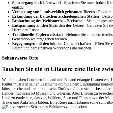
Spaziergang im Kiefernwald
- Spazieren Sie unter hohen Kie
einlädt.
Verkostung von handwerklich gebrauten Bieren
- Probieren
Erkundung der baltischen archäologischen Stätten
- Begebe
Beobachtung des Weißstorchs
- Beobachten Sie die majestäti
Entspannung an den Stränden der Ostsee
- Genießen Sie di
Ufern der Ostsee.
Traditionelle Töpferwerkstatt
- Nehmen Sie an einem traditio
Generation weitergegeben werden.
Begegnungen mit den lokalen Gemeinschaften
- Teilen Sie 
Festen und partizipativen Workshops überraschen.
Sehenswerte Orte
Tauchen Sie ein in Litauen: eine Reise zw
Wie ihre nahen Cousinen Lettland und Estland erlangte Litauen erst 
Kultur musste in seiner Geschichte oft mit einem Eindringling klark
künstlerische und architektonische Einflüsse finden sich insbesonde
Landes, mit ihren 60 Museen und Galerien. Aber Litauen zu besuchen, 
Land zu entdecken, das von Wäldern, Seen und Flüssen wie der Memel 
Trakai und Aukštaitija bilden. Eine Reise nach Litauen sollte schließ