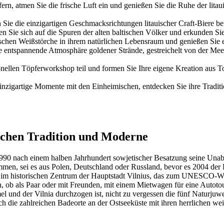
fern, atmen Sie die frische Luft ein und genießen Sie die Ruhe der lit
 Sie die einzigartigen Geschmacksrichtungen litauischer Craft-Biere be
n Sie sich auf die Spuren der alten baltischen Völker und erkunden Sie 
schen Weißstörche in ihrem natürlichen Lebensraum und genießen Sie e
e entspannende Atmosphäre goldener Strände, gestreichelt von der Mee
nellen Töpferworkshop teil und formen Sie Ihre eigene Kreation aus T
einzigartige Momente mit den Einheimischen, entdecken Sie ihre Tradit
ischen Tradition und Moderne
1990 nach einem halben Jahrhundert sowjetischer Besatzung seine Unabh
ommen, sei es aus Polen, Deutschland oder Russland, bevor es 2004 der
re im historischen Zentrum der Hauptstadt Vilnius, das zum UNESCO-Wel
ob als Paar oder mit Freunden, mit einem Mietwagen für eine Autotour 
und der Vilnia durchzogen ist, nicht zu vergessen die fünf Naturjuwe
lich die zahlreichen Badeorte an der Ostseeküste mit ihren herrlichen w