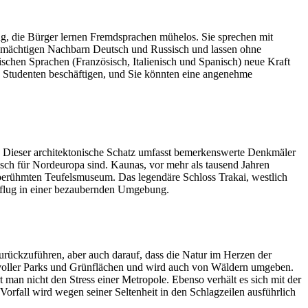
g, die Bürger lernen Fremdsprachen mühelos. Sie sprechen mit
rer mächtigen Nachbarn Deutsch und Russisch und lassen ohne
nischen Sprachen (Französisch, Italienisch und Spanisch) neue Kraft
ge Studenten beschäftigen, und Sie könnten eine angenehme
m. Dieser architektonische Schatz umfasst bemerkenswerte Denkmäler
sch für Nordeuropa sind. Kaunas, vor mehr als tausend Jahren
 berühmten Teufelsmuseum. Das legendäre Schloss Trakai, westlich
Ausflug in einer bezaubernden Umgebung.
zurückzuführen, aber auch darauf, dass die Natur im Herzen der
ist voller Parks und Grünflächen und wird auch von Wäldern umgeben.
man nicht den Stress einer Metropole. Ebenso verhält es sich mit der
Vorfall wird wegen seiner Seltenheit in den Schlagzeilen ausführlich