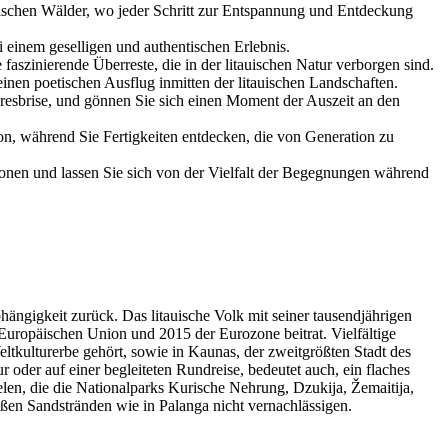
auischen Wälder, wo jeder Schritt zur Entspannung und Entdeckung
i einem geselligen und authentischen Erlebnis.
faszinierende Überreste, die in der litauischen Natur verborgen sind.
inen poetischen Ausflug inmitten der litauischen Landschaften.
resbrise, und gönnen Sie sich einen Moment der Auszeit an den
on, während Sie Fertigkeiten entdecken, die von Generation zu
ionen und lassen Sie sich von der Vielfalt der Begegnungen während
ängigkeit zurück. Das litauische Volk mit seiner tausendjährigen
 Europäischen Union und 2015 der Eurozone beitrat. Vielfältige
tkulturerbe gehört, sowie in Kaunas, der zweitgrößten Stadt des
oder auf einer begleiteten Rundreise, bedeutet auch, ein flaches
len, die die Nationalparks Kurische Nehrung, Dzukija, Žemaitija,
eißen Sandstränden wie in Palanga nicht vernachlässigen.