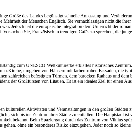
eringe Größe des Landes begünstigt schnelle Anpassung und Veränderun
oße Mehrheit der Menschen Englisch. Sie vernachlässigen nicht die ih
en war. Jedoch hat die europäische Integration dem Unterricht der roma
t. Versuchen Sie, Französisch in trendigen Cafés zu sprechen, die jun
 vollständig zum UNESCO-Weltkulturerbe erklärtes historisches Zentru
Anna-Kirche, umgeben von Häusern mit farbenfrohen Fassaden, die typi
 seinen zahlreichen befestigten Türmen, dem barocken Rathaus und dem
sidenz der Großfürsten von Litauen. Es ist ein ideales Ziel für einen 
hen kulturellen Aktivitäten und Veranstaltungen in den großen Städten 
licht, sich bis ins Zentrum ihrer Städte zu entfalten. Die Hauptstadt 
amkeit bekannt. Beim Spaziergang durch das Zentrum von Vilnius spürt 
us gehen, ohne ein besonderes Risiko einzugehen. Jeder noch so kleine 