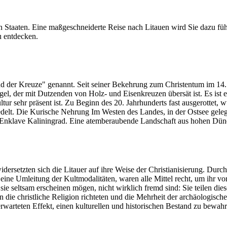
n Staaten. Eine maßgeschneiderte Reise nach Litauen wird Sie dazu fü
u entdecken.
 der Kreuze" genannt. Seit seiner Bekehrung zum Christentum im 14. J
gel, der mit Dutzenden von Holz- und Eisenkreuzen übersät ist. Es ist e
ltur sehr präsent ist. Zu Beginn des 20. Jahrhunderts fast ausgerottet,
delt. Die Kurische Nehrung Im Westen des Landes, in der Ostsee geleg
 Enklave Kaliningrad. Eine atemberaubende Landschaft aus hohen Dünen,
idersetzten sich die Litauer auf ihre Weise der Christianisierung. Durc
e Umleitung der Kultmodalitäten, waren alle Mittel recht, um ihr vorc
ie seltsam erscheinen mögen, nicht wirklich fremd sind: Sie teilen di
en die christliche Religion richteten und die Mehrheit der archäologisc
erwarteten Effekt, einen kulturellen und historischen Bestand zu bewahr