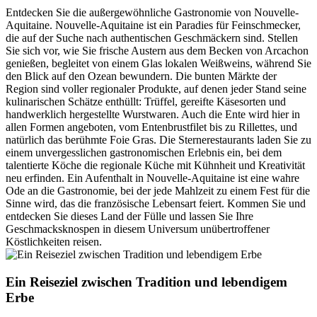
Entdecken Sie die außergewöhnliche Gastronomie von Nouvelle-
Aquitaine. Nouvelle-Aquitaine ist ein Paradies für Feinschmecker,
die auf der Suche nach authentischen Geschmäckern sind. Stellen
Sie sich vor, wie Sie frische Austern aus dem Becken von Arcachon
genießen, begleitet von einem Glas lokalen Weißweins, während Sie
den Blick auf den Ozean bewundern. Die bunten Märkte der
Region sind voller regionaler Produkte, auf denen jeder Stand seine
kulinarischen Schätze enthüllt: Trüffel, gereifte Käsesorten und
handwerklich hergestellte Wurstwaren. Auch die Ente wird hier in
allen Formen angeboten, vom Entenbrustfilet bis zu Rillettes, und
natürlich das berühmte Foie Gras. Die Sternerestaurants laden Sie zu
einem unvergesslichen gastronomischen Erlebnis ein, bei dem
talentierte Köche die regionale Küche mit Kühnheit und Kreativität
neu erfinden. Ein Aufenthalt in Nouvelle-Aquitaine ist eine wahre
Ode an die Gastronomie, bei der jede Mahlzeit zu einem Fest für die
Sinne wird, das die französische Lebensart feiert. Kommen Sie und
entdecken Sie dieses Land der Fülle und lassen Sie Ihre
Geschmacksknospen in diesem Universum unübertroffener
Köstlichkeiten reisen.
Ein Reiseziel zwischen Tradition und lebendigem
Erbe