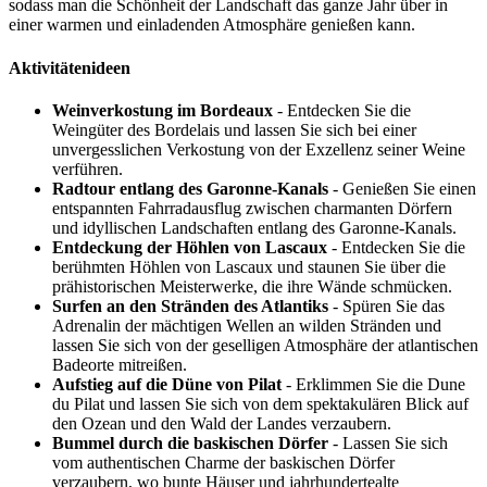
sodass man die Schönheit der Landschaft das ganze Jahr über in
einer warmen und einladenden Atmosphäre genießen kann.
Aktivitätenideen
Weinverkostung im Bordeaux
- Entdecken Sie die
Weingüter des Bordelais und lassen Sie sich bei einer
unvergesslichen Verkostung von der Exzellenz seiner Weine
verführen.
Radtour entlang des Garonne-Kanals
- Genießen Sie einen
entspannten Fahrradausflug zwischen charmanten Dörfern
und idyllischen Landschaften entlang des Garonne-Kanals.
Entdeckung der Höhlen von Lascaux
- Entdecken Sie die
berühmten Höhlen von Lascaux und staunen Sie über die
prähistorischen Meisterwerke, die ihre Wände schmücken.
Surfen an den Stränden des Atlantiks
- Spüren Sie das
Adrenalin der mächtigen Wellen an wilden Stränden und
lassen Sie sich von der geselligen Atmosphäre der atlantischen
Badeorte mitreißen.
Aufstieg auf die Düne von Pilat
- Erklimmen Sie die Dune
du Pilat und lassen Sie sich von dem spektakulären Blick auf
den Ozean und den Wald der Landes verzaubern.
Bummel durch die baskischen Dörfer
- Lassen Sie sich
vom authentischen Charme der baskischen Dörfer
verzaubern, wo bunte Häuser und jahrhundertealte