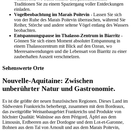
Traditionen Sie zu einem Spaziergang voller Entdeckungen
einladen.
Vogelbeobachtung im Marais Poitevin
- Lassen Sie sich
von der Ruhe des Marais Poitevin überraschen, während Sie
Reiher, Störche und andere seltene Vögel entlang des Wassers
beobachten.
Entspannungspause im Thalasso-Zentrum in Biarritz
-
Gönnen Sie sich einen Moment absoluter Entspannung in
einem Thalassozentrum mit Blick auf den Ozean, wo
Meeresanwendungen und die Lebensart von Biarritz zu einer
zauberhaften Auszeit verschmelzen.
Sehenswerte Orte
Nouvelle-Aquitaine: Zwischen
unberührter Natur und Gastronomie.
Es ist die größte der neuen französischen Regionen. Dieses Land im
Südwesten Frankreichs beherbergt, zusammen mit dem Bordeaux,
das zweitgrößte Weinanbaugebiet Frankreichs und Produkte von
höchster Qualität: Walnüsse aus dem Périgord, Äpfel aus dem
Limousin, Erdbeeren aus der Dordogne und dem Lot-et-Garonne,
Bohnen aus dem Tal von Arnoult und aus dem Marais Poitevin,