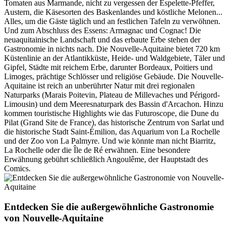
Tomaten aus Marmande, nicht zu vergessen der Espelette-Pfeffer,
Austern, die Käsesorten des Baskenlandes und köstliche Melonen...
Alles, um die Gäste täglich und an festlichen Tafeln zu verwöhnen.
Und zum Abschluss des Essens: Armagnac und Cognac! Die
neuaquitainische Landschaft und das erbaute Erbe stehen der
Gastronomie in nichts nach. Die Nouvelle-Aquitaine bietet 720 km
Küstenlinie an der Atlantikküste, Heide- und Waldgebiete, Täler und
Gipfel, Städte mit reichem Erbe, darunter Bordeaux, Poitiers und
Limoges, prächtige Schlösser und religiöse Gebäude. Die Nouvelle-
Aquitaine ist reich an unberührter Natur mit drei regionalen
Naturparks (Marais Poitevin, Plateau de Millevaches und Périgord-
Limousin) und dem Meeresnaturpark des Bassin d'Arcachon. Hinzu
kommen touristische Highlights wie das Futuroscope, die Dune du
Pilat (Grand Site de France), das historische Zentrum von Sarlat und
die historische Stadt Saint-Émilion, das Aquarium von La Rochelle
und der Zoo von La Palmyre. Und wie könnte man nicht Biarritz,
La Rochelle oder die Île de Ré erwähnen. Eine besondere
Erwähnung gebührt schließlich Angoulême, der Hauptstadt des
Comics.
Entdecken Sie die außergewöhnliche Gastronomie
von Nouvelle-Aquitaine