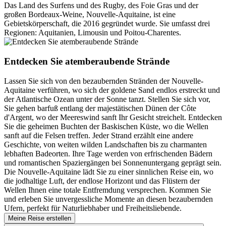
Das Land des Surfens und des Rugby, des Foie Gras und der
großen Bordeaux-Weine, Nouvelle-Aquitaine, ist eine
Gebietskörperschaft, die 2016 gegründet wurde. Sie umfasst drei
Regionen: Aquitanien, Limousin und Poitou-Charentes.
Entdecken Sie atemberaubende Strände
Lassen Sie sich von den bezaubernden Stränden der Nouvelle-
Aquitaine verführen, wo sich der goldene Sand endlos erstreckt und
der Atlantische Ozean unter der Sonne tanzt. Stellen Sie sich vor,
Sie gehen barfuß entlang der majestätischen Dünen der Côte
d'Argent, wo der Meereswind sanft Ihr Gesicht streichelt. Entdecken
Sie die geheimen Buchten der Baskischen Küste, wo die Wellen
sanft auf die Felsen treffen. Jeder Strand erzählt eine andere
Geschichte, von weiten wilden Landschaften bis zu charmanten
lebhaften Badeorten. Ihre Tage werden von erfrischenden Bädern
und romantischen Spaziergängen bei Sonnenuntergang geprägt sein.
Die Nouvelle-Aquitaine lädt Sie zu einer sinnlichen Reise ein, wo
die jodhaltige Luft, der endlose Horizont und das Flüstern der
Wellen Ihnen eine totale Entfremdung versprechen. Kommen Sie
und erleben Sie unvergessliche Momente an diesen bezaubernden
Ufern, perfekt für Naturliebhaber und Freiheitsliebende.
Meine Reise erstellen