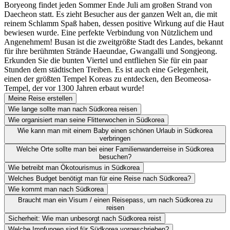
Boryeong findet jeden Sommer Ende Juli am großen Strand von
Daecheon statt. Es zieht Besucher aus der ganzen Welt an, die mit
reinem Schlamm Spaß haben, dessen positive Wirkung auf die Haut
bewiesen wurde. Eine perfekte Verbindung von Nützlichem und
Angenehmem! Busan ist die zweitgrößte Stadt des Landes, bekannt
für ihre berühmten Strände Haeundae, Gwangalli und Songjeong.
Erkunden Sie die bunten Viertel und entfliehen Sie für ein paar
Stunden dem städtischen Treiben. Es ist auch eine Gelegenheit,
einen der größten Tempel Koreas zu entdecken, den Beomeosa-
Tempel, der vor 1300 Jahren erbaut wurde!
Meine Reise erstellen
Wie lange sollte man nach Südkorea reisen
Wie organisiert man seine Flitterwochen in Südkorea
Wie kann man mit einem Baby einen schönen Urlaub in Südkorea
verbringen
Welche Orte sollte man bei einer Familienwanderreise in Südkorea
besuchen?
Wie betreibt man Ökotourismus in Südkorea
Welches Budget benötigt man für eine Reise nach Südkorea?
Wie kommt man nach Südkorea
Braucht man ein Visum / einen Reisepass, um nach Südkorea zu
reisen
Sicherheit: Wie man unbesorgt nach Südkorea reist
Welche Impfungen sind für Südkorea vorgeschrieben?