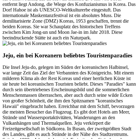
entfernt liegt Andong, die Wiege des Konfuzianismus in Korea. Das
Dorf Hahoe ist als UNESCO-Weltkulturerbe eingestuft. Das
internationale Maskentanzfestival ist ein absolutes Muss. Die
demilitarisierte Zone (DMZ) Koreas, 1953 geschaffen, trennt die
beiden Koreas. Sie war Schauplatz des historischen Treffens
zwischen Kim Jong-un und Moon Jae-in im Jahr 2018. Diese
beeindruckende Stätte ist auch ein Naturpark.
Jeju, ein bei Koreanern beliebtes Touristenparadies
Die Insel Jeju-do, gelegen im Süden der koreanischen Halbinsel,
war lange Zeit das Ziel der Verbannten des Königreichs. Mit einem
milderen Klima als der Rest Koreas und einer herrlichen Küste ist
sie heute bei koreanischen Touristen beliebt. Dieses "Paradies" kann
durch sein übertriebenes Erscheinungsbild und die sommerlichen
Menschenmassen überraschen, aber auch durch seine wilde Ecken
von großer Schönheit, die ihm den Spitznamen "koreanisches
Hawaii" eingebracht haben. Erreichbar mit dem Schiff, bevorzugen
die meisten Besucher das Flugzeug. Es gibt dort Hotels am Meer,
Strände und Wassersportaktivitäten, Wanderungen an den
Vulkanhängen und Thermalquellen. Jeju verkörpert die
Freizeitgesellschaft in Südkorea. In Busan, der zweitgrößten Stadt
des Landes, gibt es auch Strände in der Nähe des Stadtzentrums.