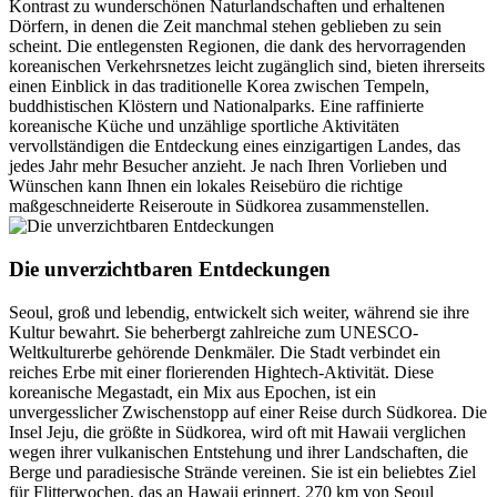
Kontrast zu wunderschönen Naturlandschaften und erhaltenen
Dörfern, in denen die Zeit manchmal stehen geblieben zu sein
scheint. Die entlegensten Regionen, die dank des hervorragenden
koreanischen Verkehrsnetzes leicht zugänglich sind, bieten ihrerseits
einen Einblick in das traditionelle Korea zwischen Tempeln,
buddhistischen Klöstern und Nationalparks. Eine raffinierte
koreanische Küche und unzählige sportliche Aktivitäten
vervollständigen die Entdeckung eines einzigartigen Landes, das
jedes Jahr mehr Besucher anzieht. Je nach Ihren Vorlieben und
Wünschen kann Ihnen ein lokales Reisebüro die richtige
maßgeschneiderte Reiseroute in Südkorea zusammenstellen.
Die unverzichtbaren Entdeckungen
Seoul, groß und lebendig, entwickelt sich weiter, während sie ihre
Kultur bewahrt. Sie beherbergt zahlreiche zum UNESCO-
Weltkulturerbe gehörende Denkmäler. Die Stadt verbindet ein
reiches Erbe mit einer florierenden Hightech-Aktivität. Diese
koreanische Megastadt, ein Mix aus Epochen, ist ein
unvergesslicher Zwischenstopp auf einer Reise durch Südkorea. Die
Insel Jeju, die größte in Südkorea, wird oft mit Hawaii verglichen
wegen ihrer vulkanischen Entstehung und ihrer Landschaften, die
Berge und paradiesische Strände vereinen. Sie ist ein beliebtes Ziel
für Flitterwochen, das an Hawaii erinnert. 270 km von Seoul