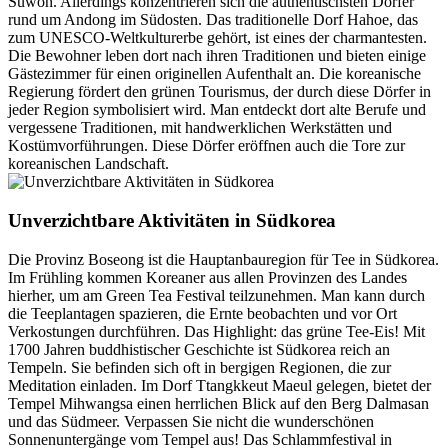
Suwon. Allerdings konzentrieren sich die authentischsten Dörfer
rund um Andong im Südosten. Das traditionelle Dorf Hahoe, das
zum UNESCO-Weltkulturerbe gehört, ist eines der charmantesten.
Die Bewohner leben dort nach ihren Traditionen und bieten einige
Gästezimmer für einen originellen Aufenthalt an. Die koreanische
Regierung fördert den grünen Tourismus, der durch diese Dörfer in
jeder Region symbolisiert wird. Man entdeckt dort alte Berufe und
vergessene Traditionen, mit handwerklichen Werkstätten und
Kostümvorführungen. Diese Dörfer eröffnen auch die Tore zur
koreanischen Landschaft.
Unverzichtbare Aktivitäten in Südkorea
Die Provinz Boseong ist die Hauptanbauregion für Tee in Südkorea.
Im Frühling kommen Koreaner aus allen Provinzen des Landes
hierher, um am Green Tea Festival teilzunehmen. Man kann durch
die Teeplantagen spazieren, die Ernte beobachten und vor Ort
Verkostungen durchführen. Das Highlight: das grüne Tee-Eis! Mit
1700 Jahren buddhistischer Geschichte ist Südkorea reich an
Tempeln. Sie befinden sich oft in bergigen Regionen, die zur
Meditation einladen. Im Dorf Ttangkkeut Maeul gelegen, bietet der
Tempel Mihwangsa einen herrlichen Blick auf den Berg Dalmasan
und das Südmeer. Verpassen Sie nicht die wunderschönen
Sonnenuntergänge vom Tempel aus! Das Schlammfestival in