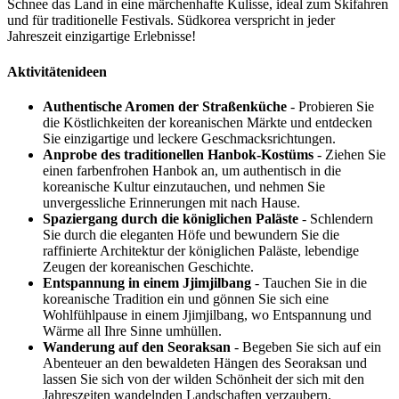
Schnee das Land in eine märchenhafte Kulisse, ideal zum Skifahren
und für traditionelle Festivals. Südkorea verspricht in jeder
Jahreszeit einzigartige Erlebnisse!
Aktivitätenideen
Authentische Aromen der Straßenküche
- Probieren Sie
die Köstlichkeiten der koreanischen Märkte und entdecken
Sie einzigartige und leckere Geschmacksrichtungen.
Anprobe des traditionellen Hanbok-Kostüms
- Ziehen Sie
einen farbenfrohen Hanbok an, um authentisch in die
koreanische Kultur einzutauchen, und nehmen Sie
unvergessliche Erinnerungen mit nach Hause.
Spaziergang durch die königlichen Paläste
- Schlendern
Sie durch die eleganten Höfe und bewundern Sie die
raffinierte Architektur der königlichen Paläste, lebendige
Zeugen der koreanischen Geschichte.
Entspannung in einem Jjimjilbang
- Tauchen Sie in die
koreanische Tradition ein und gönnen Sie sich eine
Wohlfühlpause in einem Jjimjilbang, wo Entspannung und
Wärme all Ihre Sinne umhüllen.
Wanderung auf den Seoraksan
- Begeben Sie sich auf ein
Abenteuer an den bewaldeten Hängen des Seoraksan und
lassen Sie sich von der wilden Schönheit der sich mit den
Jahreszeiten wandelnden Landschaften verzaubern.