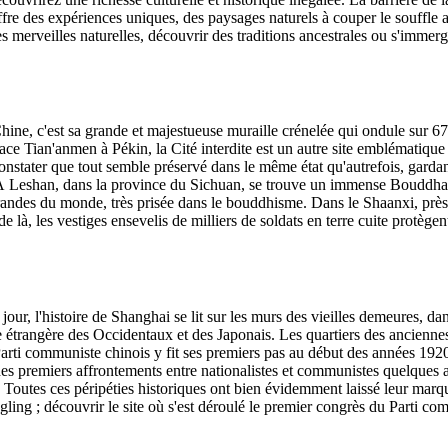
offre des expériences uniques, des paysages naturels à couper le souff
s merveilles naturelles, découvrir des traditions ancestrales ou s'immerg
ine, c'est sa grande et majestueuse muraille crénelée qui ondule sur 670
ace Tian'anmen à Pékin, la Cité interdite est un autre site emblématique
e constater que tout semble préservé dans le même état qu'autrefois, garda
is. À Leshan, dans la province du Sichuan, se trouve un immense Boudd
s grandes du monde, très prisée dans le bouddhisme. Dans le Shaanxi, prè
 là, les vestiges ensevelis de milliers de soldats en terre cuite protège
 jour, l'histoire de Shanghai se lit sur les murs des vieilles demeures, 
ce étrangère des Occidentaux et des Japonais. Les quartiers des ancienne
Parti communiste chinois y fit ses premiers pas au début des années 192
des premiers affrontements entre nationalistes et communistes quelques an
. Toutes ces péripéties historiques ont bien évidemment laissé leur mar
g ; découvrir le site où s'est déroulé le premier congrès du Parti commu