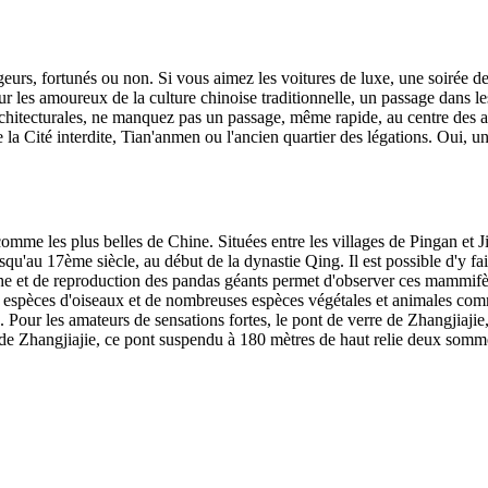
eurs, fortunés ou non. Si vous aimez les voitures de luxe, une soirée de
ur les amoureux de la culture chinoise traditionnelle, un passage dans l
 architecturales, ne manquez pas un passage, même rapide, au centre des
e la Cité interdite, Tian'anmen ou l'ancien quartier des légations. Oui, 
omme les plus belles de Chine. Situées entre les villages de Pingan et 
 jusqu'au 17ème siècle, au début de la dynastie Qing. Il est possible d'y 
he et de reproduction des pandas géants permet d'observer ces mammifère
pèces d'oiseaux et de nombreuses espèces végétales et animales comme le
Pour les amateurs de sensations fortes, le pont de verre de Zhangjiajie,
es de Zhangjiajie, ce pont suspendu à 180 mètres de haut relie deux somm