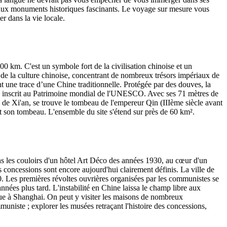
le aux monuments historiques fascinants. Le voyage sur mesure vous
er dans la vie locale.
0 km. C'est un symbole fort de la civilisation chinoise et un
 de la culture chinoise, concentrant de nombreux trésors impériaux de
nt une trace d’une Chine traditionnelle. Protégée par des douves, la
ha inscrit au Patrimoine mondial de l'UNESCO. Avec ses 71 mètres de
s de Xi'an, se trouve le tombeau de l'empereur Qin (IIIème siècle avant
nt son tombeau. L'ensemble du site s'étend sur près de 60 km².
dans les couloirs d'un hôtel Art Déco des années 1930, au cœur d'un
s concessions sont encore aujourd'hui clairement définis. La ville de
0. Les premières révoltes ouvrières organisées par les communistes se
nées plus tard. L'instabilité en Chine laissa le champ libre aux
que à Shanghai. On peut y visiter les maisons de nombreux
niste ; explorer les musées retraçant l'histoire des concessions,