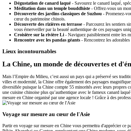
Dégustation de canard laqué
- Savourez le canard laqué, spéc
Méditation dans un temple bouddhiste
- Offrez-vous un mome
Découverte des jardins classiques de Suzhou
- Promenez-vous 
cœur du patrimoine chinois.
Découverte des rizières en terrasse
- Parcourez les sentiers si
vous émerveiller par la beauté authentique de ces paysages uni
Croisière sur la rivière Li
- Naviguez paisiblement entre les mo
Rencontre avec les pandas géants
- Rencontrez les adorables 
Lieux incontournables
La Chine, un monde de découvertes et d'é
Mais l’Empire du Milieu, c’est aussi un pays qui a préservé ses traditi
villes et modernité, la Chine offre également des paysages magnifiqu
diversifiée puisque la Chine compte 55 minorités avec leurs propres 
une cuisine chinoise plus qu’authentique avec le fameux canard laqué o
mesure en Chine organisé par une agence locale ! Grâce à des professi
Voyage sur mesure au cœur de l'Asie
Partir en voyage sur mesure en Chine vous permettra d'apprécier ce pay
Pékin, Shanghai ou Canton, représentant une Chine moderne, vous déco