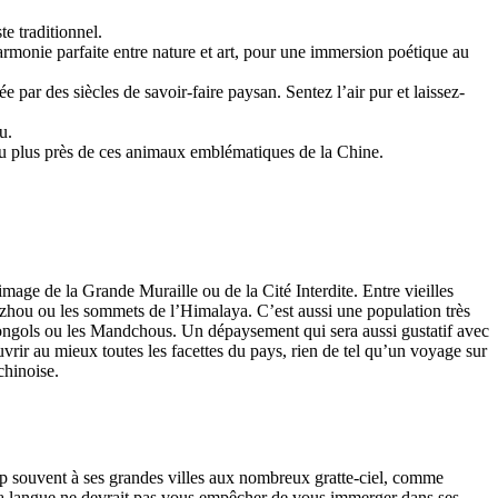
e traditionnel.
armonie parfaite entre nature et art, pour une immersion poétique au
 par des siècles de savoir-faire paysan. Sentez l’air pur et laissez-
u.
 au plus près de ces animaux emblématiques de la Chine.
image de la Grande Muraille ou de la Cité Interdite. Entre vieilles
izhou ou les sommets de l’Himalaya. C’est aussi une population très
Mongols ou les Mandchous. Un dépaysement qui sera aussi gustatif avec
vrir au mieux toutes les facettes du pays, rien de tel qu’un voyage sur
chinoise.
rop souvent à ses grandes villes aux nombreux gratte-ciel, comme
 la langue ne devrait pas vous empêcher de vous immerger dans ses