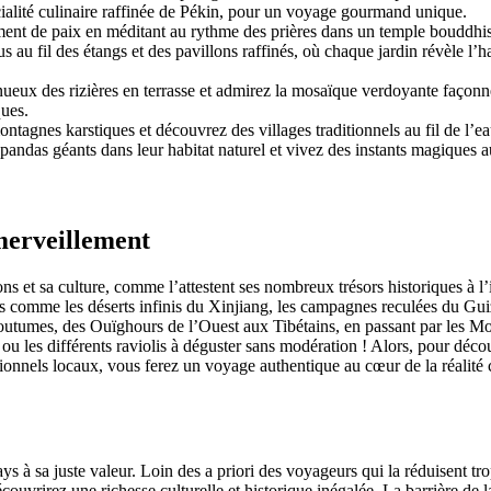
ialité culinaire raffinée de Pékin, pour un voyage gourmand unique.
nt de paix en méditant au rythme des prières dans un temple bouddhist
au fil des étangs et des pavillons raffinés, où chaque jardin révèle l’h
nueux des rizières en terrasse et admirez la mosaïque verdoyante façonnée
ques.
ntagnes karstiques et découvrez des villages traditionnels au fil de l’ea
pandas géants dans leur habitat naturel et vivez des instants magiques
merveillement
ons et sa culture, comme l’attestent ses nombreux trésors historiques à l’
es comme les déserts infinis du Xinjiang, les campagnes reculées du Gu
coutumes, des Ouïghours de l’Ouest aux Tibétains, en passant par les 
u les différents raviolis à déguster sans modération ! Alors, pour décou
onnels locaux, vous ferez un voyage authentique au cœur de la réalité 
s à sa juste valeur. Loin des a priori des voyageurs qui la réduisent t
uvrirez une richesse culturelle et historique inégalée. La barrière de