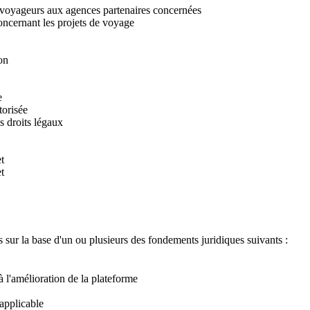
 voyageurs aux agences partenaires concernées
ncernant les projets de voyage
on
e
torisée
es droits légaux
t
t
 sur la base d'un ou plusieurs des fondements juridiques suivants :
t à l'amélioration de la plateforme
 applicable